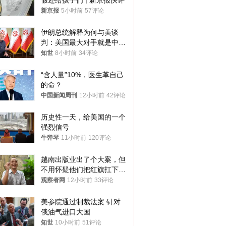
假还给孩子们 | 新京报快评
新京报
5小时前
57评论
伊朗总统解释为何与美谈
判：美国最大对手就是中
国，但他们也在对话
知世
8小时前
34评论
“含人量”10%，医生革自己
的命？
中国新闻周刊
12小时前
42评论
历史性一天，给美国的一个
强烈信号
牛弹琴
11小时前
120评论
越南出版业出了个大案，但
不用怀疑他们把红旗扛下去
的决心
观察者网
12小时前
33评论
美参院通过制裁法案 针对
俄油气进口大国
知世
10小时前
51评论