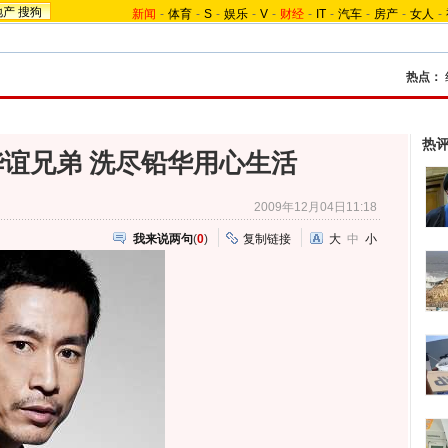
地产
搜狗
新闻
-
体育
-
S
-
娱乐
-
V
-
财经
-
IT
-
汽车
-
房产
-
女人
-
热点：
热
谊兄弟 洗尽铅华用心生活
2009年12月04日11:18
我来说两句
(
0
)
复制链接
大
中
小