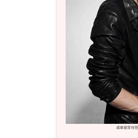
成泰燊宣传