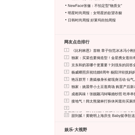
NewFace张俪：不怕定型“物质女”
明星时尚周报：女明星的欲望衣橱
日韩时尚周报
好莱坞街拍周报
网友点击排行
1
《比利林恩》首映 章子怡范冰冰冯小刚
2
独家：买菜也要拗造型！金星携女逛街
3
京东和奶茶哪个更重要？刘强东的回答
4
杨威晒照庆祝结婚8周年 杨阳洋轻抚妈
5
艳压群芳！唐嫣修身长裙现身活动 仙气
6
独家：姚晨带小土豆逛商场 购置产后新
7
成都风味！张靓颖冯轲曝婚纱照 吃串串
8
接地气！阔太熊黛林打扮休闲逛街买厕
9
马蓉离婚后，砸1000万人民币给媒体要求
10
甜到腻！黄晓明上海庆生 Baby挺孕肚
娱乐·大视野