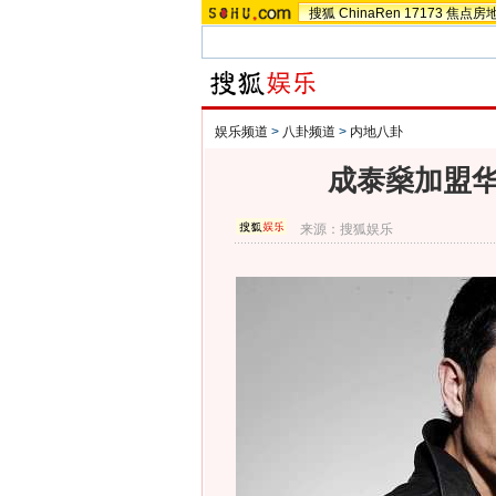
搜狐
ChinaRen
17173
焦点房
娱乐频道
>
八卦频道
>
内地八卦
成泰燊加盟华
来源：
搜狐娱乐