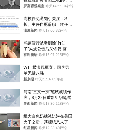
牲在维护黄岩岛主权的行动
中
罗富强观察室
昨天14:55
84评论
高校任免通知引关注：科
长、主任自愿辞职，转任思
政辅导员
澎湃新闻
昨天17:00
32评论
鸿蒙智行被曝删除“竹知
了”风波公告后又恢复 官媒
曾力挺：劝华为要大度的，
有料新语
昨天16:07
215评论
你们适不适合？
WTT横滨冠军赛：国乒男
单无缘八强
新京报
昨天21:16
65评论
河南“三支一扶”笔试成绩作
废，8月22日重新组织笔试
界面新闻
昨天17:30
118评论
继大白兔奶糖冰淇淋在美国
火了之后，其糖纸又火了！
海外博主盛赞：平面设计经
红星新闻
昨天12:28
40评论