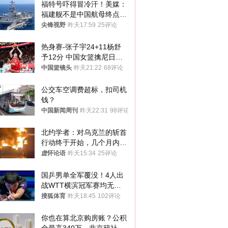
福特号吓得冒冷汗！美媒：
福建舰不是中国航母终点，
而是新起点！
尖锋视野
昨天17:59
25评论
热身赛-张子宇24+11杨舒
予12分 中国女篮擒尼日利
亚
中国篮镜头
昨天21:22
68评论
公交车空调费超标，扣司机
钱？
中国新闻周刊
昨天22:31
98评论
北约学者：对乌克兰的斩首
行动终于开始，几个月内乌
将投降
虚怀论语
昨天15:34
25评论
国乒男单全军覆没！4人出
战WTT横滨冠军赛均无缘
八强
搜狐体育
昨天18:45
102评论
你也在算北京购房账？公积