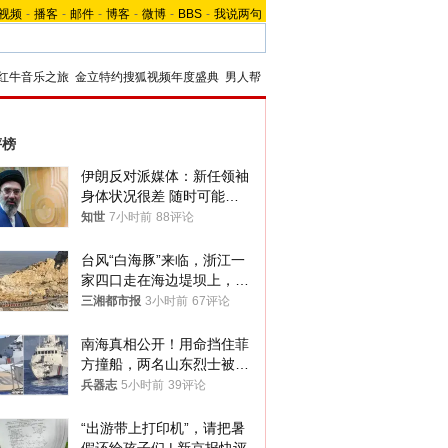
视频
-
播客
-
邮件
-
博客
-
微博
-
BBS
-
我说两句
红牛音乐之旅
金立特约搜狐视频年度盛典
男人帮
评榜
伊朗反对派媒体：新任领袖
身体状况很差 随时可能离
世
知世
7小时前
88评论
台风“白海豚”来临，浙江一
家四口走在海边堤坝上，其
中9岁男孩被巨浪卷入海
三湘都市报
3小时前
67评论
中，搜救仍在进行
南海真相公开！用命挡住菲
方撞船，两名山东烈士被授
武警最高荣誉
兵器志
5小时前
39评论
“出游带上打印机”，请把暑