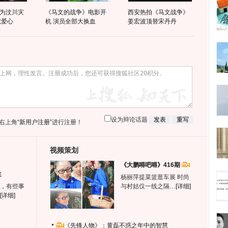
为汶川灾
《马文的战争》电影开
西安热拍《马文战争》
献爱心
机 演员全部大换血
姜宏波顶替宋丹丹
设为辩论话题
右上角
“新用户注册”
进行注册！
视频策划
《大鹏嘚吧嘚》416期
生
杨丽萍提菜篮逛车展 时尚
，有些事
与村姑仅一线之隔…
[详细]
[详细]
《先锋人物》：黄磊不惑之年中的智慧