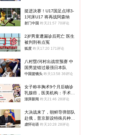
挺进决赛！U17国足点球3-
1河床U17 将再战阿森纳
射门中国
昨天21:57
70评论
2岁男童遭漏诊后死亡 医生
被判刑有点冤
狐度
昨天17:20
171评论
八村塁/河村出战世预赛 中
国男篮错过最强日本队
中国篮镜头
昨天13:58
36评论
女子称丰胸术9个月后确诊
乳腺癌，医美机构：手术不
可能引发癌症，建议走司法
澎湃新闻
昨天21:46
28评论
途径
大决战来了，朝鲜导弹部队
赴俄，普京新设特殊兵种，
76岁老将扛旗
虚怀论语
昨天10:28
28评论