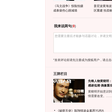
《马文战争》惊险拍摄
姜宏波黄海波
成泰燊伤心跳城墙
区重建 拍卖
我来说两句
(
0
)
*发表评论前请先注册成为搜狐用户，请点击
王牌栏目
先锋人物黄晓明：
感谢低潮 偶像重
黄晓明开始意识到
情需要改变。……
《秘密天使》陈翔情迷金素恩YURA