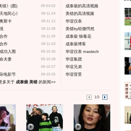
错》(图)
成泰燊的高清视频
09-03-02
天地民心》
美错的高清视频
09-11-24
奥斯卡
华谊仪表
09-11-12
境
美错by轻微愕然
09-11-06
合作
成泰燊 狼毒花
09-11-05
合作
成泰燊博客
09-11-03
成功入围
华谊仪表 mastech
09-10-30
命夫妻
华谊集团
09-10-28
华谊兄弟
09-10-27
际电影节
华谊背景
09-10-25
更多关于
成泰燊 美错
的新闻>>
1/3