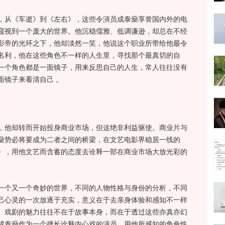
从《车逝》到《左右》，这些令演员成泰燊享誉国内外的电
窥视到一个庞大的世界。他沉稳儒雅、低调谦逊，却总在不经
影帝的光环之下，他却淡然一笑，他说这个职业所带给他最令
名利，他在这些角色不一样的人生里，寻找那个最真切的自
一个角色都是一面镜子，用来反思自己的人生，常人往往没有
面镜子来看清自己 。
他却转而开始投身商业市场，但这绝非利益驱使。商业片与
燊势必将要成为二者之间的桥梁，在文艺电影界稳居一线的
》，用他文艺而含蓄的态度去诠释一部在商业市场大放光彩的
个又一个奇妙的世界，不同的人物性格与身份的分析，不同
己心灵的一次放逐于充实，意义在于去亲身体验和感知不一样
。戏剧的魅力往往不在于故事本身，而在于透过这些亦真亦幻
成泰燊作为一个擅长诠释内心戏的演员，用他所感知的角色性