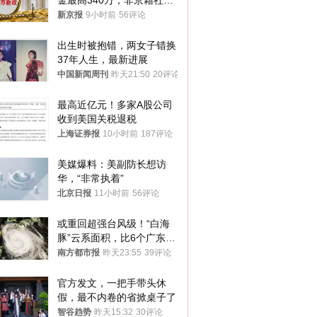
金最高340万，非京籍社保
1年
新京报
9小时前
56评论
出生时被抱错，两女子错换
37年人生，最新进展
中国新闻周刊
昨天21:50
20评论
最高近亿元！多家A股公司
收到美国关税退税
上海证券报
10小时前
187评论
美媒爆料：美副防长想访
华，“非常执着”
北京日报
11小时前
56评论
或重回超强台风级！“白海
豚”云系面积，比6个广东还
大！深圳官方：注意这件事
南方都市报
昨天23:55
39评论
官方发文，一把手带头休
假，最不内卷的省掀桌子了
智谷趋势
昨天15:32
30评论