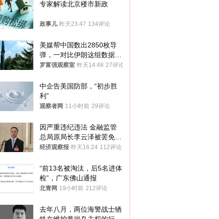
专家解读北京楼市新政
政事儿
昨天23:47
134评论
美媒帮中国数出2850枚导
弹，一对比伊朗这组数据，
发现出大事了
罗富强观察室
昨天14:48
27评论
中企告美国防部，“初步胜
利”
观察者网
11小时前
29评论
因严重违纪违法 金融监管
总局原局长李云泽被罢免全
国人大代表
经济观察报
昨天16:24
112评论
“前13名被淘汰，后5名进体
检”，广东佛山通报
北青网
19小时前
212评论
去年八月，两位海警战士牺