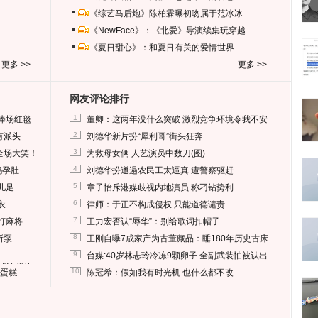
《综艺马后炮》陈柏霖曝初吻属于范冰冰
《NewFace》：《北爱》导演续集玩穿越
《夏日甜心》：和夏日有关的爱情世界
更多 >>
更多 >>
网友评论排行
1
捧场红毯
董卿：这两年没什么突破 激烈竞争环境令我不安
2
有派头
刘德华新片扮“犀利哥”街头狂奔
3
全场大笑！
为救母女俩 人艺演员中数刀(图)
4
妈孕肚
刘德华扮邋遢农民工太逼真 遭警察驱赶
5
儿足
章子怡斥港媒歧视内地演员 称刁钻势利
6
衣
律师：于正不构成侵权 只能道德谴责
7
打麻将
王力宏否认“辱华”：别给歌词扣帽子
8
所泵
王刚自曝7成家产为古董藏品：睡180年历史古床
9
台媒:40岁林志玲冷冻9颗卵子 全副武装怕被认出
删掉这照片
10
送蛋糕
陈冠希：假如我有时光机 也什么都不改