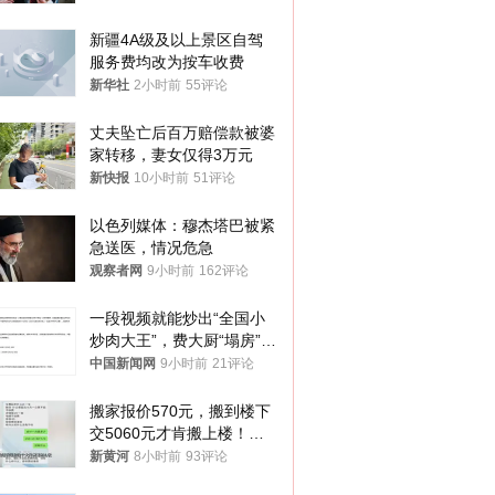
新疆4A级及以上景区自驾
服务费均改为按车收费
新华社
2小时前
55评论
丈夫坠亡后百万赔偿款被婆
家转移，妻女仅得3万元
新快报
10小时前
51评论
以色列媒体：穆杰塔巴被紧
急送医，情况危急
观察者网
9小时前
162评论
一段视频就能炒出“全国小
炒肉大王”，费大厨“塌房”了
吗？
中国新闻网
9小时前
21评论
搬家报价570元，搬到楼下
交5060元才肯搬上楼！女
子傻眼了……
新黄河
8小时前
93评论