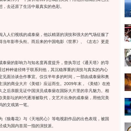
想，去还原了生活中最真实的色彩。
入人们视线的成泰燊，他以精湛的演技和强大的气场征服了
得当年影帝头衔。而后来的中国电影《世界》、《左右》更是
泰燊的影响力与知名度再度提升，曾执导过《通天塔》的导
，通过种种途径终于联系到他，其沉稳厚重的演技与真实的内心
定见面洽谈合作事宜。仅仅半年多的时间，一部由成泰燊和奥
演的商业大片《美错》应运而生。2009年末，《美错》在抢
久之后亲眼见证中国演员成泰燊在国际大片里的非凡魅力。相
欧美影坛的时代逐渐被取代，文艺片出身的成泰燊，用他完美
坞的文戏第一笔。
《狼毒花》与《天地民心》等电视剧作品的出色表现，被国
经成为国内首屈一指的演技派。