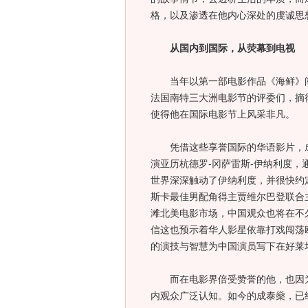
格，以及渗透在他内心深处的虔诚思
从国内到国际，从荧幕到电视
当年以第一部电影作品《海鲜》闯
法国南特三大洲电影节的评委们，摘
使得他在国际电影节上风采非凡。
凭借这些享誉国际的华语影片，成
演亚历杭德罗-冈萨雷斯-伊纳利度
世界深深触动了伊纳利度，并很快约
斯卡最佳男配角得主贾维尔巴登联合主
滩北美电影市场，中国观众也将在不
信这也预示着华人影星依靠打戏闯荡
的演技与智慧为中国演员写下在好莱
而在电影界倍受赞誉的他，也因为
内观众广泛认知。如今的成泰燊，已