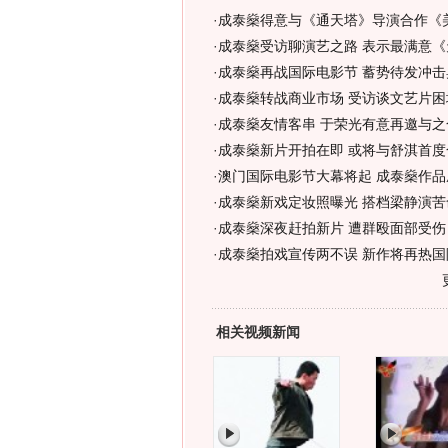
·
成泰燊得意与《通天塔》导演合作《美
·
成泰燊受访聊演艺之路 表示最满意《
·
成泰燊再战国际电影节 蓄势待发冲击
·
成泰燊转战商业市场 受访谈文艺片困
·
成泰燊友情客串 于荣光有意再邀与之
·
成泰燊新片开拍在即 或将与舒淇首度
·
澳门国际电影节大幕将起 成泰燊作品
·
成泰燊新戏定妆照曝光 搭档梁静演苦
·
成泰燊深夜赶拍新片 遭群殴面部受伤
·
成泰燊拍戏宣传两不误 新作将再热国
相关视频新闻