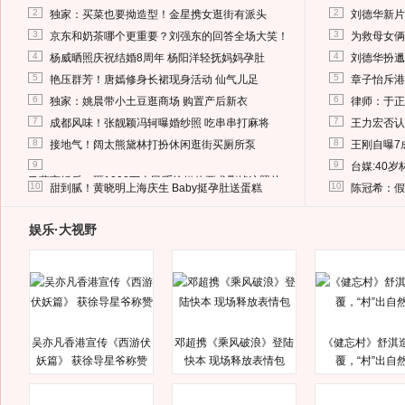
2
2
独家：买菜也要拗造型！金星携女逛街有派头
刘德华新片
3
3
京东和奶茶哪个更重要？刘强东的回答全场大笑！
为救母女俩
4
4
杨威晒照庆祝结婚8周年 杨阳洋轻抚妈妈孕肚
刘德华扮邋
5
5
艳压群芳！唐嫣修身长裙现身活动 仙气儿足
章子怡斥港
6
6
独家：姚晨带小土豆逛商场 购置产后新衣
律师：于正
7
7
成都风味！张靓颖冯轲曝婚纱照 吃串串打麻将
王力宏否认
8
8
接地气！阔太熊黛林打扮休闲逛街买厕所泵
王刚自曝7
9
9
台媒:40
马蓉离婚后，砸1000万人民币给媒体要求删掉这照片
10
10
甜到腻！黄晓明上海庆生 Baby挺孕肚送蛋糕
陈冠希：假
娱乐·大视野
吴亦凡香港宣传《西游伏
邓超携《乘风破浪》登陆
《健忘村》舒淇
妖篇》 获徐导星爷称赞
快本 现场释放表情包
覆，“村”出自