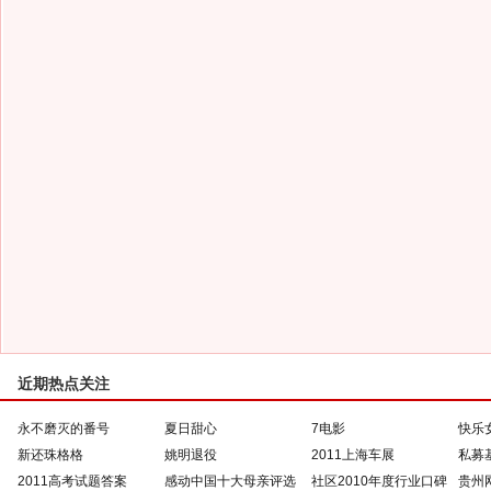
近期热点关注
永不磨灭的番号
夏日甜心
7电影
快乐
新还珠格格
姚明退役
2011上海车展
私募
2011高考试题答案
感动中国十大母亲评选
社区2010年度行业口碑
贵州