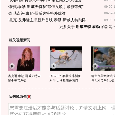
·
坎耶维斯特惊人举动吓坏泰勒斯威夫特(图)
09-09-
·
获奖:泰勒-斯威夫特获"最佳女歌手录影带奖"
09-09-
·
红毯点评:泰勒-斯威夫特格外优雅
09-09-
·
扎克-艾弗隆主演新片首映 泰勒-斯威夫特助阵
09-03-
更多关于
斯威夫特 泰勒
的新闻>
相关视频新闻
杰克逊 泰勒-斯威夫特闪
UFC105-泰勒滚摔制服
新生代美女斯威夫
耀全美音乐奖
对手 大摆拳痛击面门
揽乡村音乐4大奖
我来说两句
(
0
)