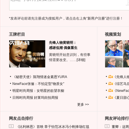
*发表评论前请先注册成为搜狐用户，请点击右上角
“新用户注册”
进行注册！
王牌栏目
视频策划
先锋人物黄晓明：
感谢低潮 偶像重生
黄晓明开始意识到，有些事
情需要改变。……
[详细]
《秘密天使》陈翔情迷金素恩YURA
《先锋人
NewFace张俪：不怕定型“物质女”
《综艺马
明星时尚周报：女明星的欲望衣橱
《NewF
日韩时尚周报
好莱坞街拍周报
《夏日甜
更多 >>
网友点击排行
网友评论排行
1
1
《比利林恩》首映 章子怡范冰冰冯小刚捧场红毯
董卿：这两