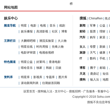
榜
网站地图
娱乐中心
搜狐
|
ChinaRen
|
焦
频道导航
|
明星
|
电影
|
电视
|
音乐
|
戏剧
新闻
|
军事
|
公益
|
|
娱乐播报
|
高清影视
|
社区
|
博客
财经
|
股票
|
理财
|
汽车
|
购车
|
家居
|
王牌栏目
|
大鹏嘚吧嘚
|
潮流实验室
|
大人物
|
明星在线
|
时尚周报
|
先锋人物
女人
|
母婴
|
新娘
|
|
电影评审团
|
电视收视榜
旅游
|
天气
|
健康
|
IT
|
数码
|
手机
|
特色频道
|
明星公益
|
好莱坞
|
香港电影
|
嘻哈音乐
|
独家
|
韩娱
|
日娱
博客
|
圈子
|
邮箱
|
天龙
|
鹿鼎记
|
短信
资料库
|
明星库
|
影视库
|
专题库
|
图片库
搜狗
|
输入法
|
地图
|
滚动新闻列表
|
往期娱首回顾
设置首页
-
搜狗输入法
-
支付中心
-
搜狐招聘
-
广告服务
-
客服中心
Copyright
©
2018 Sohu.com 
搜狐不良信息举