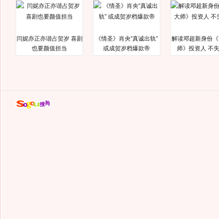
闫妮亦正亦谐占贺岁 喜剧
《情圣》肖央“真诚出轨”
解读邓超新身份《
也要颜值担当
或成贺岁档爆款帝
师》投资人 不