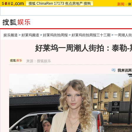
搜狐
ChinaRen
17173
焦点房地产
搜狗
新闻
-
体
娱乐频道
>
好莱坞频道
>
好莱坞街拍周报
>
好莱坞街拍周报三十三期
>
一周潮人街
好莱坞一周潮人街拍：泰勒-
来源：
搜狐娱乐
我来说两