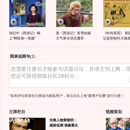
张纪中《西游记》瞄
新《西游记》冒雪拍摄
《时尚装苑》 新
上"网络第一美腿"
天气寒冷演员遭罪
记造型制作大揭
我来说两句
(
1
)
*发表评论前请先注册成为搜狐用户，请点击右上角
“新用户注册”
进行注册！
王牌栏目
视频策划
先锋人物黄晓明：
感谢低潮 偶像重生