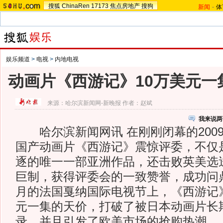
搜狐
ChinaRen
17173
焦点房地产
搜狗
新闻
-
体
娱乐频道
>
电视
>
内地电视
动画片《西游记》10万美元一
来源：
哈尔滨新闻网-新晚报
作者：赵斌
我来说两
哈尔滨新闻网讯 在刚刚闭幕的200
国产动画片《西游记》震惊评委，不仅
逐的唯一一部亚洲作品，还击败英美选
巨制，获得评委会的一致赞誉，成功问
月的法国戛纳国际电视节上，《西游记》
元一集的天价，打破了被日本动画片长
录，并且引发了欧美市场的抢购热潮。