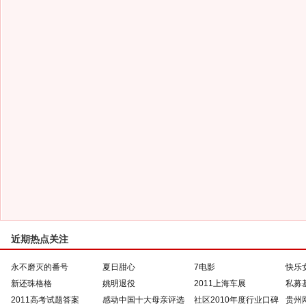
近期热点关注
永不磨灭的番号
夏日甜心
7电影
快乐
新还珠格格
姚明退役
2011上海车展
私募
2011高考试题答案
感动中国十大母亲评选
社区2010年度行业口碑
贵州