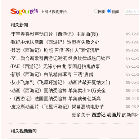
上网从搜狗开始
网页
新闻
相关新闻
·
李宇春将献声动画片《西游记》主题曲(图)
09-12-
·
张纪中承认新版《西游记》造型有失败之处
09-12-
·
聂远《西游记》剧照 唐僧"等佳人"表情沉醉
09-12-
·
至上励合新歌引西游记潮流 经典旋律成热门铃声
09-11-
·
TAE《西游记》无缘小白龙 泰国赶拍鬼故事
09-11-
·
新版《西游记》白鼠精何琢言"三诱"唐僧
09-11-
·
从小飞象到《飞屋环游记》 动画片敲开戛纳大门
09-05-
·
动画《西游记》戛纳受追捧 单集卖出10万美金
09-04-
·
《西游记》法国戛纳受追捧 单集购价创新高
09-04-
·
皮克斯动画片《飞屋环游记》揭幕戛纳电影节
09-03-
更多关于
西游记 动画片
的新闻>
相关视频新闻