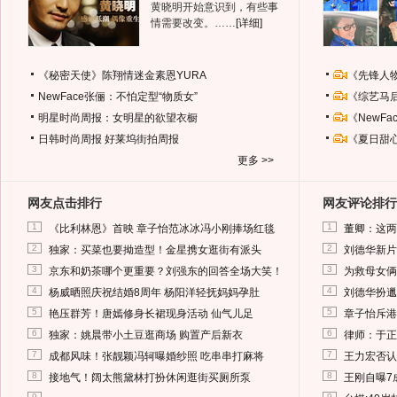
黄晓明开始意识到，有些事
情需要改变。……
[详细]
《秘密天使》陈翔情迷金素恩YURA
《先锋人
NewFace张俪：不怕定型“物质女”
《综艺马
明星时尚周报：女明星的欲望衣橱
《NewF
日韩时尚周报
好莱坞街拍周报
《夏日甜
更多 >>
网友点击排行
网友评论排行
1
1
《比利林恩》首映 章子怡范冰冰冯小刚捧场红毯
董卿：这两
2
2
独家：买菜也要拗造型！金星携女逛街有派头
刘德华新片
3
3
京东和奶茶哪个更重要？刘强东的回答全场大笑！
为救母女俩
4
4
杨威晒照庆祝结婚8周年 杨阳洋轻抚妈妈孕肚
刘德华扮邋
5
5
艳压群芳！唐嫣修身长裙现身活动 仙气儿足
章子怡斥港
6
6
独家：姚晨带小土豆逛商场 购置产后新衣
律师：于正
7
7
成都风味！张靓颖冯轲曝婚纱照 吃串串打麻将
王力宏否认
8
8
接地气！阔太熊黛林打扮休闲逛街买厕所泵
王刚自曝7
9
9