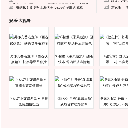
台媒:40
马蓉离婚后，砸1000万人民币给媒体要求删掉这照片
10
10
甜到腻！黄晓明上海庆生 Baby挺孕肚送蛋糕
陈冠希：假
娱乐·大视野
吴亦凡香港宣传《西游伏
邓超携《乘风破浪》登陆
《健忘村》舒淇
妖篇》 获徐导星爷称赞
快本 现场释放表情包
覆，“村”出自
闫妮亦正亦谐占贺岁 喜剧
《情圣》肖央“真诚出轨”
解读邓超新身份《
也要颜值担当
或成贺岁档爆款帝
师》投资人 不