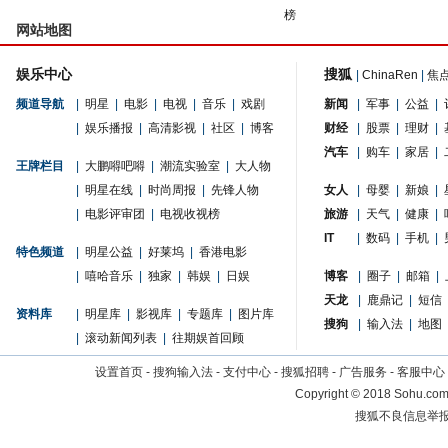
榜
网站地图
娱乐中心
搜狐
|
ChinaRen
|
焦
频道导航
|
明星
|
电影
|
电视
|
音乐
|
戏剧
新闻
|
军事
|
公益
|
|
娱乐播报
|
高清影视
|
社区
|
博客
财经
|
股票
|
理财
|
汽车
|
购车
|
家居
|
王牌栏目
|
大鹏嘚吧嘚
|
潮流实验室
|
大人物
|
明星在线
|
时尚周报
|
先锋人物
女人
|
母婴
|
新娘
|
|
电影评审团
|
电视收视榜
旅游
|
天气
|
健康
|
IT
|
数码
|
手机
|
特色频道
|
明星公益
|
好莱坞
|
香港电影
|
嘻哈音乐
|
独家
|
韩娱
|
日娱
博客
|
圈子
|
邮箱
|
天龙
|
鹿鼎记
|
短信
资料库
|
明星库
|
影视库
|
专题库
|
图片库
搜狗
|
输入法
|
地图
|
滚动新闻列表
|
往期娱首回顾
设置首页
-
搜狗输入法
-
支付中心
-
搜狐招聘
-
广告服务
-
客服中心
Copyright
©
2018 Sohu.com 
搜狐不良信息举