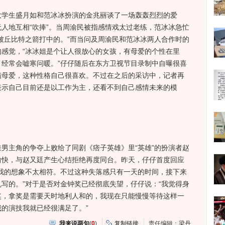
生盛月如和范冰冰扮演的金兆丽谈了一场轰轰烈烈的爱
人地互相“吹捧”。当周渝民被指感情戏太过老练，范冰冰急忙
被丘比特之箭打中的。”而当问及周渝民和范冰冰两人合作时的
感觉，“冰冰姐是个让人很放心的女孩，有母爱的个性在里
经常会嘘寒问暖。”仔仔随后在东方卫视节目录制中自曝很喜
满母爱，这种性格自己很喜欢。不过在之后的采访中，记者再
表示自己目前还是以工作为主，还看不到自己感情未来的模
主角的争夺上败给了同剧《痞子英雄》里“英雄”的扮演者赵
愉快，与赵又廷产生心结拒绝再度同台。昨天，仔仔首度回应
我的想象不太相符。不过这种失落感只有一天的时间，接下来
写的。”对于是否对金钟奖已经彻底失望，仔仔说：“我觉得身
奖，拿奖是需要天时地利人和的，我现在只能慢慢等待这样一
的演技我就已经很满足了。”
我来说两句
(
0
)
复制链接
责任编辑：梁丹