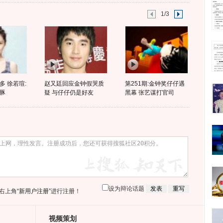
1/3
 徐若瑄:
赵又廷回应金钟假哭质
第251期:金钟奖仔仔遇
豚
疑 与仔仔仍是好友
黑幕 张艺谋打官司
设为辩论话题
右上角
“新用户注册”
进行注册！
视频策划