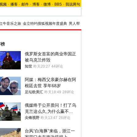
视频
-
播客
-
邮件
-
博客
-
微博
-
BBS
-
我说两句
红牛音乐之旅
金立特约搜狐视频年度盛典
男人帮
评榜
俄罗斯女首富的商业帝国正
被乌克兰炸毁
知世
昨天20:27
44评论
阿媒：梅西父亲豪尔赫在阿
根廷去世 享年68岁
足坛欧美汇
昨天18:49
28评论
俄媒终于公开质问！打了乌
克兰这么久,为什么赢不了?
答案令人沉默
尖锋视野
昨天13:47
26评论
台风“白海豚”来临，浙江一