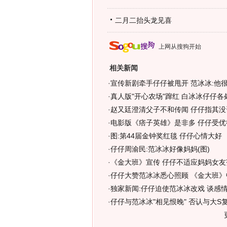
二月二抬头龙见喜
上网从搜狗开始
相关新闻
·
宣传新剧牵手仔仔被甩开 范冰冰:他
·
真人版"开心农场"蹿红 白冰冰仔仔各
·
赵又廷澄清父子不和传闻 仔仔指其没
·
电影版《痞子英雄》是非多 仔仔受优
·
图:第44届金钟奖红毯 仔仔心情大好
·
仔仔周渝民:范冰冰好像妈妈(图)
·
《金大班》宣传 仔仔不适应妈妈女友范
·
仔仔大赞范冰冰悉心照顾 《金大班》
·
独家新闻:仔仔迫使范冰冰改戏 谈感
·
仔仔与范冰冰"相见恨晚" 否认与大S复