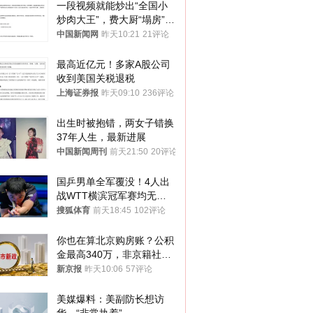
一段视频就能炒出“全国小
炒肉大王”，费大厨“塌房”了
吗？
中国新闻网
昨天10:21
21评论
最高近亿元！多家A股公司
收到美国关税退税
上海证券报
昨天09:10
236评论
出生时被抱错，两女子错换
37年人生，最新进展
中国新闻周刊
前天21:50
20评论
国乒男单全军覆没！4人出
战WTT横滨冠军赛均无缘
八强
搜狐体育
前天18:45
102评论
你也在算北京购房账？公积
金最高340万，非京籍社保
1年
新京报
昨天10:06
57评论
美媒爆料：美副防长想访