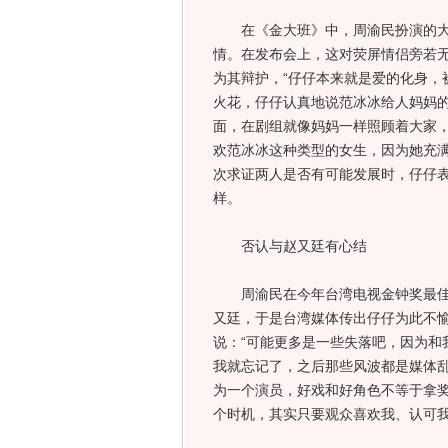
在《金大班》中，周渝民扮演的大学
情。在发布会上，这对荧屏情侣旁若无
为其辩护，“仔仔本来就是爱的化身，
火花，仔仔认真地说范冰冰给人妈妈的
面，在剧组就像妈妈一样照顾着大家，
欢范冰冰这种类型的女生，因为她充
次求证两人是否有可能发展时，仔仔
样。
否认与赵又廷有心结
周渝民在今年台湾电视金钟奖最佳男
又廷，于是台湾媒体传出仔仔为此不
说：“可能更多是一些失落吧，因为和
我就忘记了，之后那些风波都是媒体乱
为一个演员，好戏和好角色不等于拿
个时机，其实只要观众喜欢我、认可我