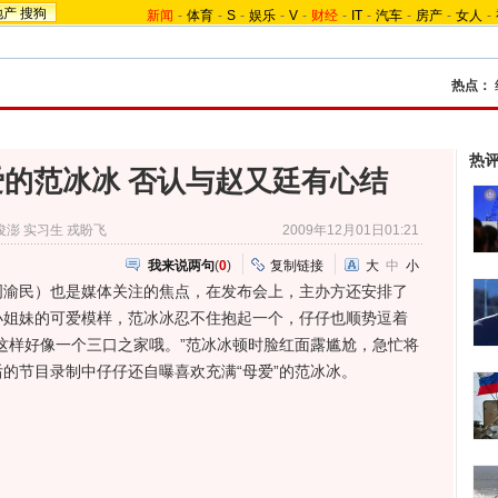
地产
搜狗
新闻
-
体育
-
S
-
娱乐
-
V
-
财经
-
IT
-
汽车
-
房产
-
女人
-
热点：
热
的范冰冰 否认与赵又廷有心结
俊澎 实习生 戎盼飞
2009年12月01日01:21
我来说两句
(
0
)
复制链接
大
中
小
）也是媒体关注的焦点，在发布会上，主办方还安排了
小姐妹的可爱模样，范冰冰忍不住抱起一个，仔仔也顺势逗着
这样好像一个三口之家哦。”范冰冰顿时脸红面露尴尬，急忙将
的节目录制中仔仔还自曝喜欢充满“母爱”的范冰冰。