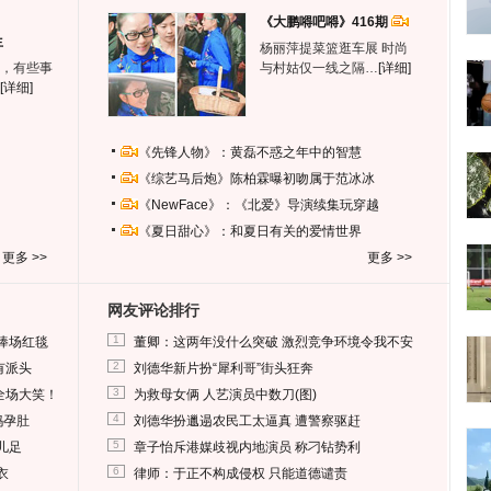
《大鹏嘚吧嘚》416期
生
杨丽萍提菜篮逛车展 时尚
，有些事
与村姑仅一线之隔…
[详细]
[详细]
《先锋人物》：黄磊不惑之年中的智慧
《综艺马后炮》陈柏霖曝初吻属于范冰冰
《NewFace》：《北爱》导演续集玩穿越
《夏日甜心》：和夏日有关的爱情世界
更多 >>
更多 >>
网友评论排行
1
捧场红毯
董卿：这两年没什么突破 激烈竞争环境令我不安
2
有派头
刘德华新片扮“犀利哥”街头狂奔
3
全场大笑！
为救母女俩 人艺演员中数刀(图)
4
妈孕肚
刘德华扮邋遢农民工太逼真 遭警察驱赶
5
儿足
章子怡斥港媒歧视内地演员 称刁钻势利
6
衣
律师：于正不构成侵权 只能道德谴责