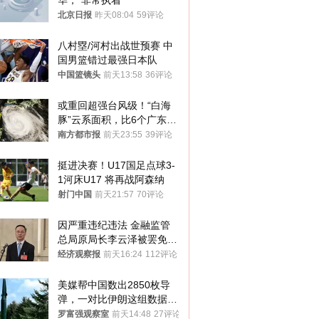
华，“非常执着”
北京日报
昨天08:04
59评论
八村塁/河村出战世预赛 中
国男篮错过最强日本队
中国篮镜头
前天13:58
36评论
或重回超强台风级！“白海
豚”云系面积，比6个广东还
大！深圳官方：注意这件事
南方都市报
前天23:55
39评论
挺进决赛！U17国足点球3-
1河床U17 将再战阿森纳
射门中国
前天21:57
70评论
因严重违纪违法 金融监管
总局原局长李云泽被罢免全
国人大代表
经济观察报
前天16:24
112评论
美媒帮中国数出2850枚导
弹，一对比伊朗这组数据，
发现出大事了
罗富强观察室
前天14:48
27评论