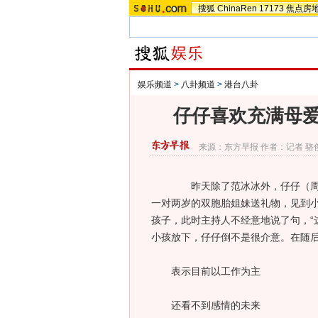
搜狐
ChinaRen
17173
焦点房
娱乐频道
>
八卦频道
>
港台八卦
仔仔喜欢充满母爱
来源：
东方早报
作者：记者 骆
昨天除了范冰冰外，仔仔（周渝民
一对两岁的双胞胎姐妹送礼物，见到
孩子，此时主持人不经意地说了句，“
小孩放下，仔仔倒不是很介意。在随后
表示目前以工作为主
还看不到感情的未来