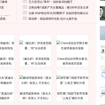
7
打麻将
王力宏否认“辱华”：别给歌词扣帽子
8
所泵
王刚自曝7成家产为古董藏品：睡180年历史古床
9
台媒:40岁林志玲冷冻9颗卵子 全副武装怕被认出
删掉这照片
10
送蛋糕
陈冠希：假如我有时光机 也什么都不改
破浪》登陆
《健忘村》舒淇造型颠
Clara克拉拉空降古都 红
释放表情包
覆，“村”出自然美
裙亮相喜庆迎新
“真诚出轨”
解读邓超新身份《复合大
胡军澳门电影节影帝加冕
档爆款帝
师》投资人 不失初心
“上海王”横扫大奖