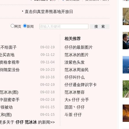
直击归真堂养熊基地开放日
网页
新闻
相关推荐
很不给面子
仔仔的最新图片
09-02-19
处买农地
范冰冰的图片
09-11-12
资格拿视帝
淡紫色头发
09-11-04
待隋棠没份
范冰冰周渝民
09-10-23
仔仔叫什么
09-10-16
仔仔通金牌识字卡
09-02-19
冰冰(图)
范冰冰整容
09-02-18
中甜蜜牵手
大s 仔仔 分手
09-02-18
情很被动
囝囝丶仔仔
09-01-15
和(图)
斗茶 仔仔
09-01-15
更多关于
仔仔 范冰冰
的新闻>>