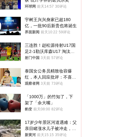
获“统计学界的诺贝尔奖”
环球网
前天14:57
30评论
宇树王兴兴身家已超180
亿，一批90后新贵也将诞生
界面新闻
前天10:22
59评论
三连胜！赵松源传射U17国
足2-1勒沃库森U17 淘汰赛
将战河床
射门中国
3天前
57评论
泰国女公务员精致妆容爆
红，本人回应批评：不喜欢
就别看
观察者网
3天前
73评论
「1000万」的竹知了，下
架了「余大嘴」
豹变
前天08:00
82评论
17岁少年景区河道遇难：父
亲目睹涨水儿子被冲走，当
地排除上游泄洪，家属盼厘
新黄河
前天15:15
35评论