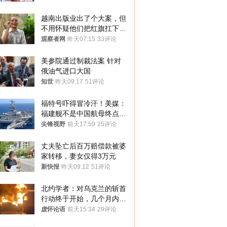
越南出版业出了个大案，但
不用怀疑他们把红旗扛下去
的决心
观察者网
昨天07:15
33评论
美参院通过制裁法案 针对
俄油气进口大国
知世
昨天09:17
51评论
福特号吓得冒冷汗！美媒：
福建舰不是中国航母终点，
而是新起点！
尖锋视野
前天17:59
25评论
丈夫坠亡后百万赔偿款被婆
家转移，妻女仅得3万元
新快报
昨天09:12
51评论
北约学者：对乌克兰的斩首
行动终于开始，几个月内乌
将投降
虚怀论语
前天15:34
29评论