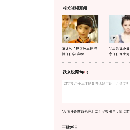
相关视频新闻
范冰冰片场突破集锦 迁
明星吻戏趣闻多
就仔仔学"发嗲"
亲仔仔像亲海
我来说两句
(
0
)
*发表评论前请先注册成为搜狐用户，请点击
王牌栏目