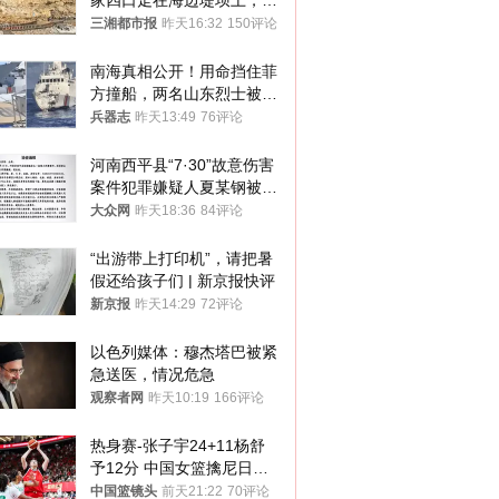
家四口走在海边堤坝上，其
中9岁男孩被巨浪卷入海
三湘都市报
昨天16:32
150评论
中，搜救仍在进行
南海真相公开！用命挡住菲
方撞船，两名山东烈士被授
武警最高荣誉
兵器志
昨天13:49
76评论
河南西平县“7·30”故意伤害
案件犯罪嫌疑人夏某钢被抓
获
大众网
昨天18:36
84评论
“出游带上打印机”，请把暑
假还给孩子们 | 新京报快评
新京报
昨天14:29
72评论
以色列媒体：穆杰塔巴被紧
急送医，情况危急
观察者网
昨天10:19
166评论
热身赛-张子宇24+11杨舒
予12分 中国女篮擒尼日利
亚
中国篮镜头
前天21:22
70评论