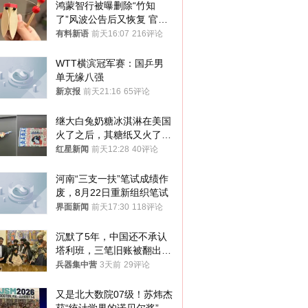
鸿蒙智行被曝删除“竹知
了”风波公告后又恢复 官媒
曾力挺：劝华为要大度的，
有料新语
前天16:07
216评论
你们适不适合？
WTT横滨冠军赛：国乒男
单无缘八强
新京报
前天21:16
65评论
继大白兔奶糖冰淇淋在美国
火了之后，其糖纸又火了！
海外博主盛赞：平面设计经
红星新闻
前天12:28
40评论
典之作
河南“三支一扶”笔试成绩作
废，8月22日重新组织笔试
界面新闻
前天17:30
118评论
沉默了5年，中国还不承认
塔利班，三笔旧账被翻出，
最大风险出现
兵器集中营
3天前
29评论
又是北大数院07级！苏炜杰