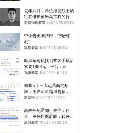
去年八月，两位海警战士牺
牲在维护黄岩岛主权的行动
中
罗富强观察室
前天14:55
89评论
中企告美国防部，“初步胜
利”
观察者网
昨天08:06
29评论
顺风车司机找到乘客手机后
索要1888元，平台：正和
司机沟通协商
九派新闻
昨天09:14
61评论
鲸算π丨三大运营商的烦
恼：用户流量越用越多，收
入却越来越少
新京报
前天17:27
44评论
高校任免通知引关注：科
长、主任自愿辞职，转任思
政辅导员
澎湃新闻
前天17:00
32评论