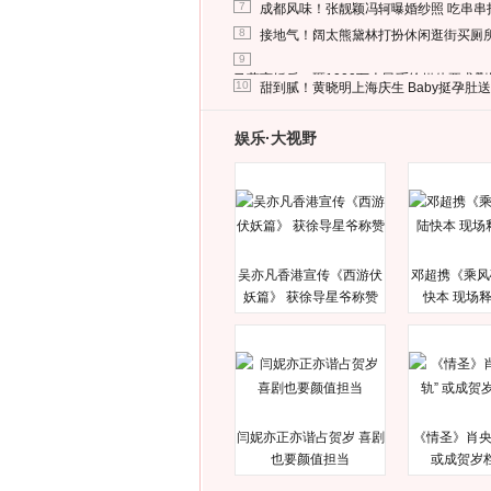
7
成都风味！张靓颖冯轲曝婚纱照 吃串串
8
接地气！阔太熊黛林打扮休闲逛街买厕
9
马蓉离婚后，砸1000万人民币给媒体要求
10
甜到腻！黄晓明上海庆生 Baby挺孕肚
娱乐·大视野
吴亦凡香港宣传《西游伏
邓超携《乘风
妖篇》 获徐导星爷称赞
快本 现场
闫妮亦正亦谐占贺岁 喜剧
《情圣》肖央
也要颜值担当
或成贺岁