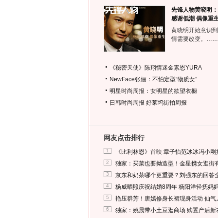
先锋人物黄晓明：
感谢低潮 偶像重
黄晓明开始意识到
情需要改变。……
《秘密天使》陈翔情迷金素恩YURA
NewFace张俪：不怕定型“物质女”
明星时尚周报：女明星的欲望衣橱
日韩时尚周报
好莱坞街拍周报
网友点击排行
1
《比利林恩》首映 章子怡范冰冰冯小刚
2
独家：买菜也要拗造型！金星携女逛街
3
京东和奶茶哪个更重要？刘强东的回答
4
杨威晒照庆祝结婚8周年 杨阳洋轻抚妈
5
艳压群芳！唐嫣修身长裙现身活动 仙气
6
独家：姚晨带小土豆逛商场 购置产后新