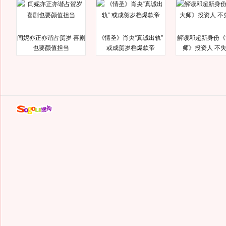
闫妮亦正亦谐占贺岁 喜剧
《情圣》肖央“真诚出轨”
解读邓超新身份《
也要颜值担当
或成贺岁档爆款帝
师》投资人 不