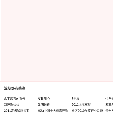
近期热点关注
永不磨灭的番号
夏日甜心
7电影
快乐
新还珠格格
姚明退役
2011上海车展
私募
2011高考试题答案
感动中国十大母亲评选
社区2010年度行业口碑
贵州