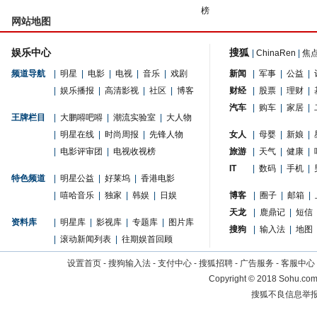
榜
网站地图
娱乐中心
搜狐
|
ChinaRen
|
焦
频道导航
|
明星
|
电影
|
电视
|
音乐
|
戏剧
新闻
|
军事
|
公益
|
|
娱乐播报
|
高清影视
|
社区
|
博客
财经
|
股票
|
理财
|
汽车
|
购车
|
家居
|
王牌栏目
|
大鹏嘚吧嘚
|
潮流实验室
|
大人物
|
明星在线
|
时尚周报
|
先锋人物
女人
|
母婴
|
新娘
|
|
电影评审团
|
电视收视榜
旅游
|
天气
|
健康
|
IT
|
数码
|
手机
|
特色频道
|
明星公益
|
好莱坞
|
香港电影
|
嘻哈音乐
|
独家
|
韩娱
|
日娱
博客
|
圈子
|
邮箱
|
天龙
|
鹿鼎记
|
短信
资料库
|
明星库
|
影视库
|
专题库
|
图片库
搜狗
|
输入法
|
地图
|
滚动新闻列表
|
往期娱首回顾
设置首页
-
搜狗输入法
-
支付中心
-
搜狐招聘
-
广告服务
-
客服中心
Copyright
©
2018 Sohu.com 
搜狐不良信息举