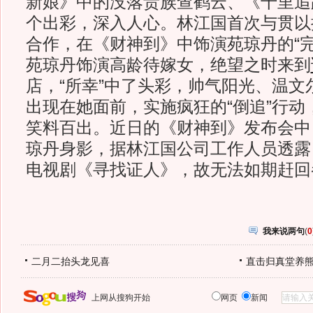
新娘》中的没落贵族查鹤云、《千里追
个出彩，深入人心。林江国首次与贯以
合作，在《财神到》中饰演苑琼丹的“完
苑琼丹饰演高龄待嫁女，绝望之时来到
店，“所幸”中了头彩，帅气阳光、温文
出现在她面前，实施疯狂的“倒追”行动
笑料百出。近日的《财神到》发布会中
琼丹身影，据林江国公司工作人员透露
电视剧《寻找证人》，故无法如期赶回
我来说两句
(
0
二月二抬头龙见喜
直击归真堂养
上网从搜狗开始
网页
新闻