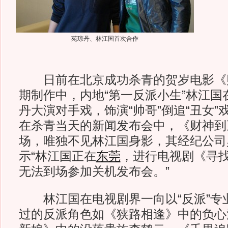
苑琼丹、林江国首次合作
日前在北京成功杀青的贺岁电影《
期制作中，内地“第一反派小生”林江国
丹大演对手戏，饰演“帅哥”倒追“丑女
在杀青当天的新闻发布会中，《财神到
场，唯独不见林江国身影，其经纪公司
示“林江国正在
东莞
，进行电视剧《寻
无法到场参加关机发布会。”
林江国在电视剧界一向以“反派”专
过的反派角色如《狭路相逢》中的负心