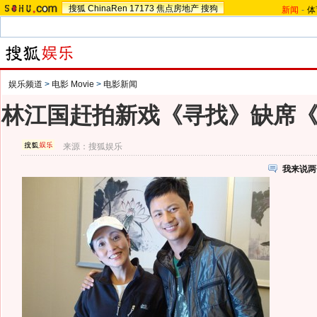
搜狐
ChinaRen
17173
焦点房地产
搜狗
新闻
-
体
娱乐频道
>
电影 Movie
>
电影新闻
林江国赶拍新戏《寻找》缺席
来源：
搜狐娱乐
我来说两