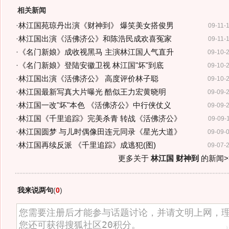
相关新闻
·
林江国苑琼丹出演《财神到》 爆笑美女搭俊男
09-11-
·
林江国出演《活佛济公》和陈浩民成欢喜冤家
09-11-
·
《名门新娘》成收视黑马 主演林江国人气直升
09-10-
·
《名门新娘》登陆安徽卫视 林江国"坏"到底
09-10-
·
林江国出演《活佛济公》 高度评价林子聪
09-10-
·
林江国最新写真大片曝光 酷似王力宏黄晓明
09-09-
·
林江国一改"坏"本色 《活佛济公》中行侠仗义
09-09-
·
林江国《千里追踪》完美杀青 转战《活佛济公》
09-09-
·
林江国圆梦 与儿时偶像田连元同录《星光大道》
09-09-
·
林江国再续反派 《千里追踪》成逃犯(图)
09-07-
更多关于
林江国 财神到
的新闻>
我来说两句
(
0
)