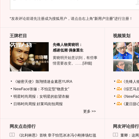
*发表评论前请先注册成为搜狐用户，请点击右上角
“新用户注册”
进行注册！
王牌栏目
视频策划
先锋人物黄晓明：
感谢低潮 偶像重生
黄晓明开始意识到，有些事
情需要改变。……
[详细]
《秘密天使》陈翔情迷金素恩YURA
《先锋人
NewFace张俪：不怕定型“物质女”
《综艺马
明星时尚周报：女明星的欲望衣橱
《NewF
日韩时尚周报
好莱坞街拍周报
《夏日甜
更多 >>
网友点击排行
网友评论排行
1
1
《比利林恩》首映 章子怡范冰冰冯小刚捧场红毯
董卿：这两