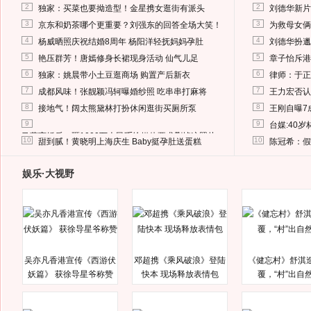
2
2
独家：买菜也要拗造型！金星携女逛街有派头
刘德华新片
3
3
京东和奶茶哪个更重要？刘强东的回答全场大笑！
为救母女俩
4
4
杨威晒照庆祝结婚8周年 杨阳洋轻抚妈妈孕肚
刘德华扮邋
5
5
艳压群芳！唐嫣修身长裙现身活动 仙气儿足
章子怡斥港
6
6
独家：姚晨带小土豆逛商场 购置产后新衣
律师：于正
7
7
成都风味！张靓颖冯轲曝婚纱照 吃串串打麻将
王力宏否认
8
8
接地气！阔太熊黛林打扮休闲逛街买厕所泵
王刚自曝7
9
9
台媒:40
马蓉离婚后，砸1000万人民币给媒体要求删掉这照片
10
10
甜到腻！黄晓明上海庆生 Baby挺孕肚送蛋糕
陈冠希：假
娱乐·大视野
吴亦凡香港宣传《西游伏
邓超携《乘风破浪》登陆
《健忘村》舒淇
妖篇》 获徐导星爷称赞
快本 现场释放表情包
覆，“村”出自