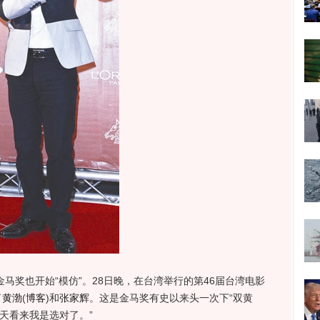
奖也开始“模仿”。28日晚，在台湾举行的第46届台湾电影
了
黄渤
(
博客
)
和
张家辉
。这是金马奖有史以来头一次下“双黄
天看来我是选对了。”