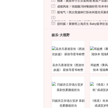
6
独家：姚晨带小土豆逛商场 购置产后新
7
成都风味！张靓颖冯轲曝婚纱照 吃串串
8
接地气！阔太熊黛林打扮休闲逛街买厕
9
马蓉离婚后，砸1000万人民币给媒体要求
10
甜到腻！黄晓明上海庆生 Baby挺孕肚
娱乐·大视野
吴亦凡香港宣传《西游伏
邓超携《乘风
妖篇》 获徐导星爷称赞
快本 现场
闫妮亦正亦谐占贺岁 喜剧
《情圣》肖央
也要颜值担当
或成贺岁