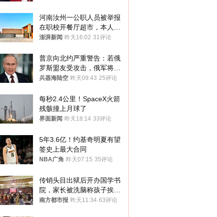
河南汝州一公职人员被举报
在职校开餐厅超市，本人回
应称“是给别人帮忙”
澎湃新闻
昨天16:02
31评论
普京向北约严重警告：若俄
罗斯盟友受攻击，俄军将动
用核武器保护
兵器海陆空
昨天09:43
25评论
每秒2.4公里！SpaceX火箭
残骸撞上月球了
界面新闻
昨天18:14
33评论
5年3.6亿！约基奇明夏有望
签史上最大合同
NBA广角
昨天07:15
35评论
传销头目出狱后开办国学书
院，家长被洗脑称孩子挨打
才有效果
南方都市报
昨天11:34
63评论