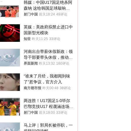
韩媒：中国U17国足绝杀阿
森纳 这给韩国足球敲响了
警钟
射门中国
前天18:24
49评论
英媒：美政府拟禁止进口中
国新型光模块
知世
昨天11:25
33评论
河南出台带薪休假新政：领
导干部要带头休假，推动全
员应休尽休、休满休足
界面新闻
昨天13:32
160评论
“谁来了月经，我都闻到味
了”惹争议，官方介入
南方都市报
昨天00:48
38评论
两连胜！U17国足1-0毕尔
巴鄂竞技U17 程晟涵连场破
门
射门中国
前天18:00
33评论
马上评｜郭局长被停职，一