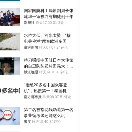
国家国防科工局原副局长张
建华一审被判有期徒刑十年
新华社
昨天17:00
31评论
水位太低、河水太烫，“核
电关停潮”席卷欧洲多国
澎湃新闻
昨天07:07
24评论
持刀强闯中国驻日本大使馆
的自卫队队员村田晃大：对
自己的行为深感后悔；曾申
钱江晚报
昨天14:10
43评论
请保释被驳回
“拒绝20多名中国乘客登
机”，热搜第一！泰国机场
方道歉
南方都市报
昨天08:07
51评论
第二名被指花钱劝退第一名 
事业编考试还能这么玩
狐度
昨天15:40
39评论