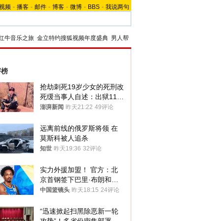
视频
-
播客
-
邮件
-
博客
-
微博
-
BBS
-
我说两句
红牛音乐之旅
金立特约搜狐视频年度盛典
男人帮
评榜
抢劫刺死19岁少女的死刑改
死缓当事人自述：出狱11年
间始终刻意躲避被害人家属
澎湃新闻
昨天21:22
49评论
远离前线的俄罗斯将领 在
莫斯科被人追杀
知世
昨天19:36
32评论
实力外援加盟！ 官方：北
京首钢签下巴里·布朗和桑
普森
中国篮镜头
昨天18:15
24评论
“迅速掀起扫黑除恶新一轮