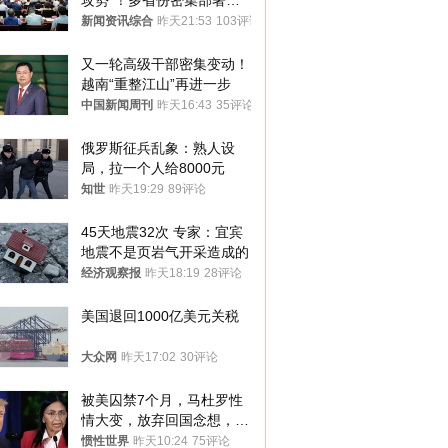
攻势”！多省份密集部署，
公布举报方式
新闻资讯综合
昨天21:53
103评论
又一轮高级干部密集变动！
越南“重整江山”再进一步
中国新闻周刊
昨天16:43
35评论
俄罗斯征兵乱象：熟人设
局，拉一个人给8000元
知世
昨天19:29
89评论
45天地震32次 专家：宜宾
地震不是页岩气开采造成的
经济观察报
昨天18:19
28评论
美国退回1000亿美元关税
大众网
昨天17:02
30评论
被美囚禁7个月，马杜罗性
情大变，放弃回国念想，最
后嘱托已公开
惯性世界
昨天10:24
75评论