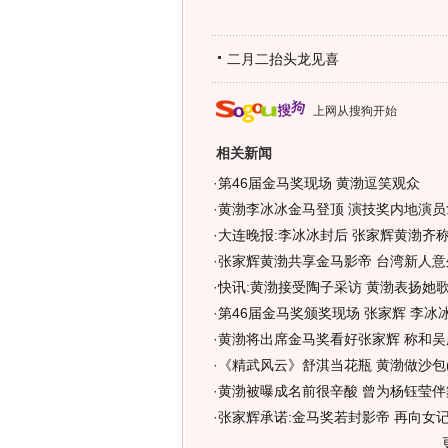
二月二抬头龙见喜
上网从搜狗开始
相关新闻
·
第46届金马奖现场 黄渤逗笑观众
·
黄渤李冰冰金马登顶 演技奖内地演员拿
·
大连晚报:李冰冰封后 张家辉黄渤齐
·
张家辉黄渤共享金马影帝 台湾新人意外
·
快讯:黄渤接受陶子采访 黄渤表扬她
·
第46届金马奖颁奖现场 张家辉 李冰
·
黄渤将出席金马奖看好张家辉 称和吴
·
《精武风云》舒淇当花瓶 黄渤做沙包(
·
黄渤被曝成名前很辛酸 曾为杨钰莹伴舞
·
张家辉承诺:金马奖若封影帝 再向女