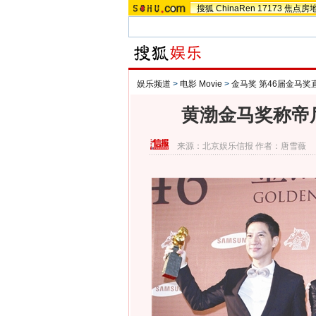
搜狐
ChinaRen
17173
焦点房
娱乐频道
>
电影 Movie
>
金马奖 第46届金马奖
黄渤金马奖称帝
来源：
北京娱乐信报
作者：唐雪薇