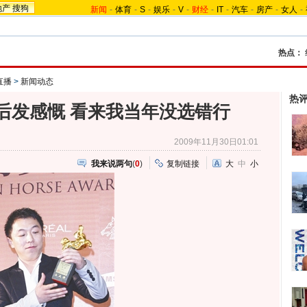
地产
搜狗
新闻
-
体育
-
S
-
娱乐
-
V
-
财经
-
IT
-
汽车
-
房产
-
女人
-
热点：
直播
>
新闻动态
热
后发感慨 看来我当年没选错行
2009年11月30日01:01
我来说两句
(
0
)
复制链接
大
中
小