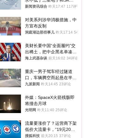
求不低于三星电子和SK海
力士
新闻资讯综合
昨天17:47
117评论
对美系列涉华消极措施，中
方宣布反制
洞庭湖边那些事儿
昨天17:14
54评论
美财长要中国“全面履约”交
出稀土，把中企黑名单凑到
187家，中方做最坏打算
海上武器杂谈
前天16:02
34评论
重庆一男子驾车经过隧道
口，车辆腾空而起悬在半
空，消防： 2人已送医，正
九派新闻
昨天14:45
23评论
调查原因
外媒：SpaceX火箭残骸即
将撞击月球
光明网
昨天11:40
25评论
流量要涨价了？运营商下架
低价大流量卡，“19元200
G”成为历史
搜狐科技
前天20:15
37评论