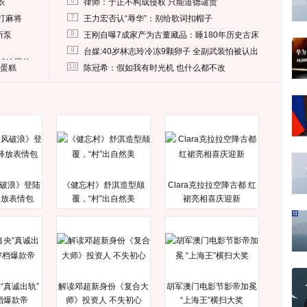
6
衣
律师：于正不构成侵权 只能道德谴责
7
打麻将
王力宏否认“辱华”：别给歌词扣帽子
8
所泵
王刚自曝7成家产为古董藏品：睡180年历史古床
9
台媒:40岁林志玲冷冻9颗卵子 全副武装怕被认出
删掉这照片
10
送蛋糕
陈冠希：假如我有时光机 也什么都不改
破浪》登陆
《健忘村》舒淇造型颠
Clara克拉拉空降古都 红
释放表情包
覆，“村”出自然美
裙亮相喜庆迎新
“真诚出轨”
解读邓超新身份《复合大
胡军澳门电影节影帝加冕
档爆款帝
师》投资人 不失初心
“上海王”横扫大奖