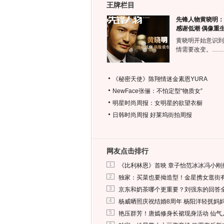
王牌栏目
先锋人物黄晓明：
感谢低潮 偶像重
黄晓明开始意识到
情需要改变。……
《秘密天使》陈翔情迷金素恩YURA
NewFace张俪：不怕定型“物质女”
明星时尚周报：女明星的欲望衣橱
日韩时尚周报
好莱坞街拍周报
网友点击排行
1
《比利林恩》首映 章子怡范冰冰冯小刚
2
独家：买菜也要拗造型！金星携女逛街
3
京东和奶茶哪个更重要？刘强东的回答
4
杨威晒照庆祝结婚8周年 杨阳洋轻抚妈
5
艳压群芳！唐嫣修身长裙现身活动 仙气