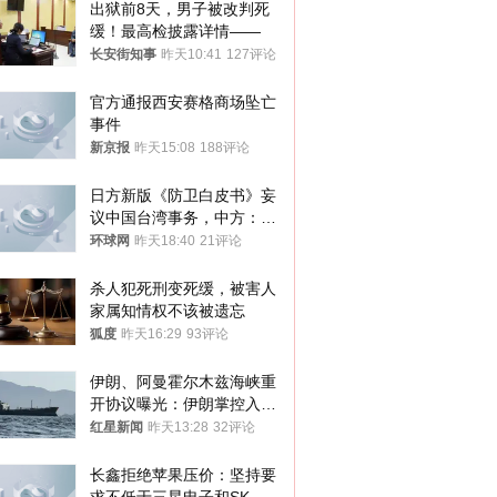
出狱前8天，男子被改判死
缓！最高检披露详情——
长安街知事
昨天10:41
127评论
官方通报西安赛格商场坠亡
事件
新京报
昨天15:08
188评论
日方新版《防卫白皮书》妄
议中国台湾事务，中方：强
烈不满、坚决反对，已向日
环球网
昨天18:40
21评论
方严正交涉
杀人犯死刑变死缓，被害人
家属知情权不该被遗忘
狐度
昨天16:29
93评论
伊朗、阿曼霍尔木兹海峡重
开协议曝光：伊朗掌控入湾
航道，与阿曼平分“服务费”
红星新闻
昨天13:28
32评论
长鑫拒绝苹果压价：坚持要