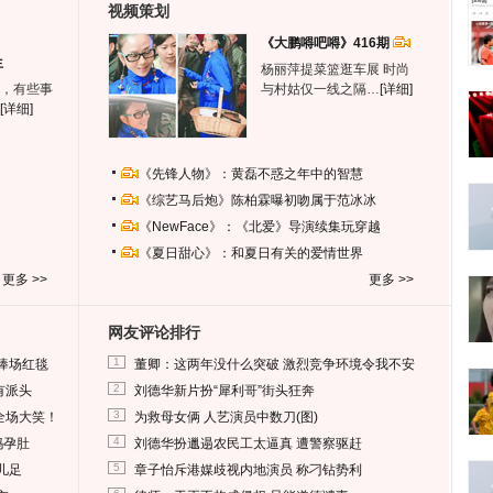
视频策划
《大鹏嘚吧嘚》416期
生
杨丽萍提菜篮逛车展 时尚
，有些事
与村姑仅一线之隔…
[详细]
[详细]
《先锋人物》：黄磊不惑之年中的智慧
《综艺马后炮》陈柏霖曝初吻属于范冰冰
《NewFace》：《北爱》导演续集玩穿越
《夏日甜心》：和夏日有关的爱情世界
更多 >>
更多 >>
网友评论排行
1
捧场红毯
董卿：这两年没什么突破 激烈竞争环境令我不安
2
有派头
刘德华新片扮“犀利哥”街头狂奔
3
全场大笑！
为救母女俩 人艺演员中数刀(图)
4
妈孕肚
刘德华扮邋遢农民工太逼真 遭警察驱赶
5
儿足
章子怡斥港媒歧视内地演员 称刁钻势利