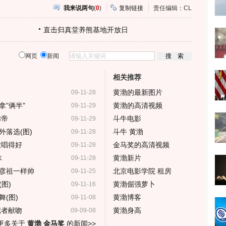
我来说两句
(
0
)
复制链接
责任编辑：CL
直击归真堂养熊基地开放日
网页
新闻
相关推荐
黄渤的最新图片
09-11-28
"俩半"
黄渤的高清视频
09-11-29
称帝
斗牛电影
09-11-29
落选(图)
斗牛 黄渤
09-11-28
歌唱得好
金马奖的高清视频
09-11-28
冰
黄渤新片
09-11-28
彦祖一样帅
北京电影学院 租房
09-11-25
图)
黄渤倔强萝卜
09-11-16
(图)
黄渤博客
09-11-08
记者献吻
黄渤身高
09-09-08
更多关于
黄渤 金马奖
的新闻>>