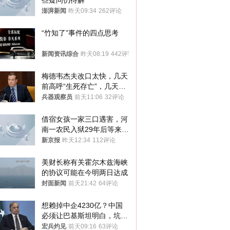
些疑问仍待解
澎湃新闻
昨天09:34
262评论
“竹知了”事件的四点思考
新闻资讯综合
昨天08:19
442评论
梅德韦杰夫改口太快，几天
前高呼“生死存亡”，几天后
又换了一个说法
兵器观察员
前天11:06
32评论
借宿女孩一家三口遇害，河
南一农民入狱29年后等来无
罪判决
新京报
昨天12:34
112评论
美财长称有关霍尔木兹海峡
的协议可能在今明两日达成
封面新闻
前天21:42
64评论
想赖掉中企4230亿？中国
必须让巴基斯坦明白，坑中
国人钱的代价！
宏兵灼见
前天09:16
63评论