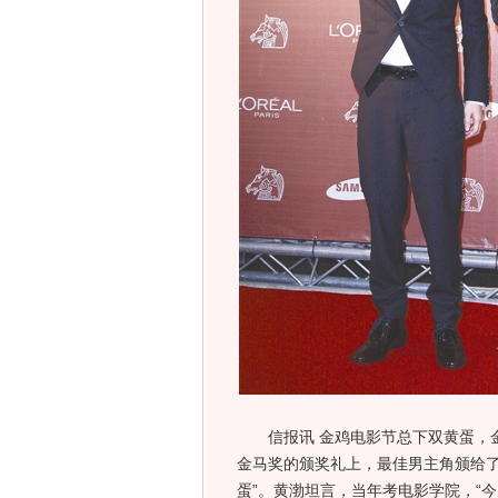
信报讯 金鸡电影节总下双黄蛋，金马
金马奖的颁奖礼上，最佳男主角颁给
蛋”。黄渤坦言，当年考电影学院，“今