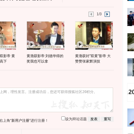
1/3
双影帝 黄
黄渤获影帝:刘德华得的
黄渤获封"双黄"影帝 大
高下
奖我也可以拿
赞赞张家辉演技
设为辩论话题
右上角
“新用户注册”
进行注册！