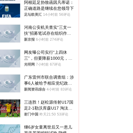
阿根廷足协致函因凡蒂诺：
正确道路是继续在您领导下
足坛欧美汇
14小时前
56评论
河南公安机关查实“三支一
扶”招募笔试存在组织作弊
犯罪行为
新京报
6小时前
274评论
网友曝公司实行“上四休
三”，但要降薪1000元，不
接受只能辞职
光明网
7小时前
67评论
广东雷州市联合调查组：涉
事6人被给予相应党纪政务
处分和组织处理
新闻资讯综合
4小时前
83评论
三连胜！赵松源传射U17国
足2-1勒沃库森U17 淘汰赛
将战河床
射门中国
昨天21:50
53评论
继6岁女童离世后又一患儿