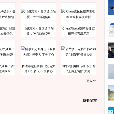
破浪》登陆
《健忘村》舒淇造型颠
Clara克拉拉空降古都 红
释放表情包
覆，“村”出自然美
裙亮相喜庆迎新
“真诚出轨”
解读邓超新身份《复合大
胡军澳门电影节影帝加冕
档爆款帝
师》投资人 不失初心
“上海王”横扫大奖
更多>>
我要发布