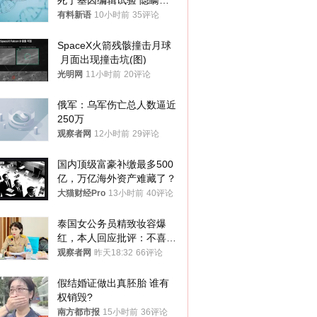
死于基因编辑试验 隐瞒一
年才对外披露
有料新语
10小时前
35评论
SpaceX火箭残骸撞击月球
 月面出现撞击坑(图)
光明网
11小时前
20评论
俄军：乌军伤亡总人数逼近
250万
观察者网
12小时前
29评论
国内顶级富豪补缴最多500
亿，万亿海外资产难藏了？
大猫财经Pro
13小时前
40评论
泰国女公务员精致妆容爆
红，本人回应批评：不喜欢
就别看
观察者网
昨天18:32
66评论
假结婚证做出真胚胎 谁有
权销毁?
南方都市报
15小时前
36评论