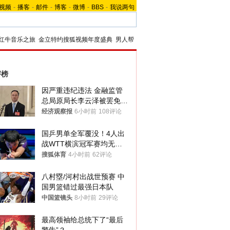
视频
-
播客
-
邮件
-
博客
-
微博
-
BBS
-
我说两句
红牛音乐之旅
金立特约搜狐视频年度盛典
男人帮
评榜
因严重违纪违法 金融监管
总局原局长李云泽被罢免全
国人大代表
经济观察报
6小时前
108评论
国乒男单全军覆没！4人出
战WTT横滨冠军赛均无缘
八强
搜狐体育
4小时前
62评论
八村塁/河村出战世预赛 中
国男篮错过最强日本队
中国篮镜头
8小时前
29评论
最高领袖给总统下了“最后