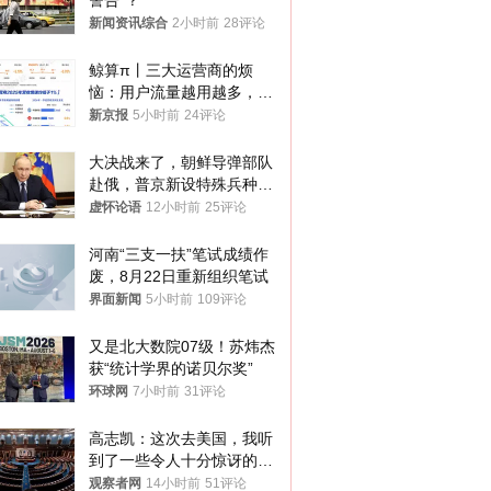
警告”？
新闻资讯综合
2小时前
28评论
鲸算π丨三大运营商的烦
恼：用户流量越用越多，收
入却越来越少
新京报
5小时前
24评论
大决战来了，朝鲜导弹部队
赴俄，普京新设特殊兵种，
76岁老将扛旗
虚怀论语
12小时前
25评论
河南“三支一扶”笔试成绩作
废，8月22日重新组织笔试
界面新闻
5小时前
109评论
又是北大数院07级！苏炜杰
获“统计学界的诺贝尔奖”
环球网
7小时前
31评论
高志凯：这次去美国，我听
到了一些令人十分惊讶的消
息
观察者网
14小时前
51评论