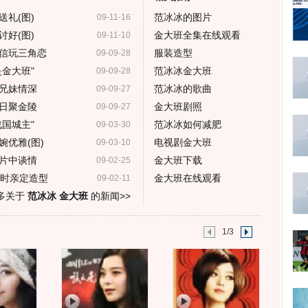
礼(图)
范冰冰的图片
09-11-16
好(图)
金大班全集在线观看
09-11-10
信玩三角恋
服装造型
09-09-28
金大班"
范冰冰金大班
09-09-28
兄妹情深
范冰冰的歌曲
09-09-27
日聚金陵
金大班剧照
09-09-27
国城主"
范冰冰如何减肥
09-03-30
优雅(图)
电视剧金大班
09-03-10
片中谈情
金大班下载
09-02-25
小时亲定造型
金大班在线观看
09-02-11
多关于
范冰冰 金大班
的新闻>>
1/3