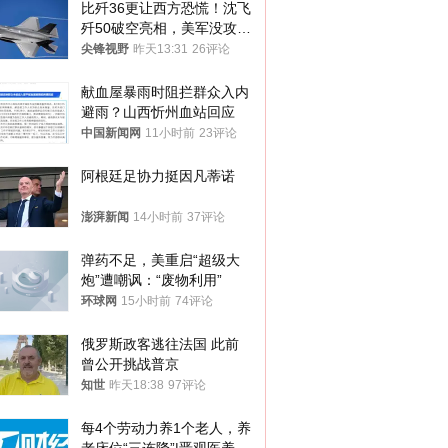
比歼36更让西方恐慌！沈飞
歼50破空亮相，美军没攻克
的技术被拿下
尖锋视野
昨天13:31
26评论
献血屋暴雨时阻拦群众入内
避雨？山西忻州血站回应
中国新闻网
11小时前
23评论
阿根廷足协力挺因凡蒂诺
澎湃新闻
14小时前
37评论
弹药不足，美重启“超级大
炮”遭嘲讽：“废物利用”
环球网
15小时前
74评论
俄罗斯政客逃往法国 此前
曾公开挑战普京
知世
昨天18:38
97评论
每4个劳动力养1个老人，养