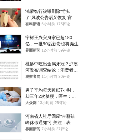
鸿蒙智行被曝删除“竹知
了”风波公告后又恢复 官媒
曾力挺：劝华为要大度的，
有料新语
6小时前
175评论
你们适不适合？
宇树王兴兴身家已超180
亿，一批90后新贵也将诞生
界面新闻
12小时前
59评论
桃酥中吃出金属牙冠？泸溪
河发布调查结论：消费者已
澄清，所发视频情况不属实
观察者网
11小时前
30评论
男子平均每天睡眠7小时，
却三年2次脑梗，医生：这
样睡觉更伤身
大众网
13小时前
25评论
河南省人社厅回应“带薪错
峰休假通知”引关注：表述
不够准确，待修改后印发
界面新闻
7小时前
37评论