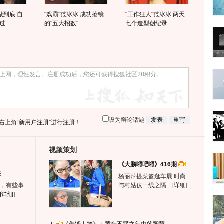
做到底 自
"戏霸"范冰冰 成功抢镜
"工作狂人"范冰冰 两天
过
的"五大招数"
七个造型创纪录
设为辩论话题
右上角
“新用户注册”
进行注册！
视频策划
《大鹏嘚吧嘚》416期
生
杨丽萍提菜篮逛车展 时尚
，有些事
与村姑仅一线之隔…
[详细]
[详细]