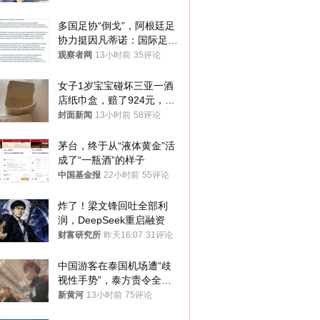
多国足协“倒戈”，阿根廷足
协力挺因凡蒂诺：国际足联
今后应继续在其领导下前行
观察者网
13小时前
35评论
女子1岁宝宝碰坏三亚一酒
店纸巾盒，赔了924元，发
帖吐槽后酒店退还一半的
封面新闻
13小时前
58评论
钱，当地市监局回应
茅台，终于从“液体黄金”活
成了“一瓶酒”的样子
中国基金报
22小时前
55评论
炸了！梁文锋回吐全部利
润，DeepSeek重启融资
财富研究所
昨天16:07
31评论
中国游客在泰国机场遭“歧
视性手势”，泰方责令全面
调查，对责任人采取最严厉
新黄河
13小时前
75评论
处分