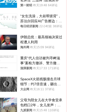
老床位“三连降”|晋观医养
第一财经
昨天19:48
64评论
“女生洗澡，大叔帮搓背”，
苏泊尔回应AI广告擦边：视
频全下架，已强化内容管理
每日经济新闻
22小时前
38评论
与审核
伊朗总统：最高领袖决策过
程遭人利用
海外网
昨天15:09
94评论
重庆“代人信访被判寻衅滋
事”案检方撤诉、警方撤
案，两被告人获国赔
澎湃新闻
昨天17:33
171评论
SpaceX火箭残骸撞击月球
细节：约7倍音速，砸出直
径约30米撞击坑
大众网
昨天16:11
37评论
父母为陪女儿在大学食堂承
包档口2年，女儿发声：初
衷是为了陪伴，毕业后将不
九派新闻
昨天15:48
110评论