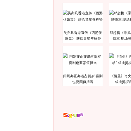
吴亦凡香港宣传《西游伏
邓超携《乘风
妖篇》 获徐导星爷称赞
快本 现场
闫妮亦正亦谐占贺岁 喜剧
《情圣》肖央
也要颜值担当
或成贺岁