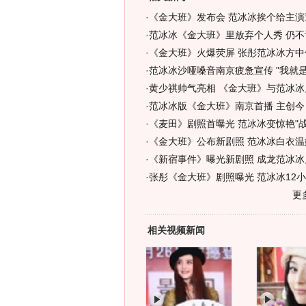
·
《金大班》发布会 范冰冰挨个给主演送
·
范冰冰《金大班》里放弃个人秀 仍不讨
·
《金大班》火爆荧屏 张彤范冰冰方中
·
范冰冰沙哑嗓音南京疲惫宣传 "我就是
·
黄少祺帅气亮相 《金大班》与范冰冰
·
范冰冰版《金大班》南京首播 主创今
·
《麦田》剧照首曝光 范冰冰变惊艳"战
·
《金大班》公布新剧照 范冰冰白衣温婉
·
《新宿事件》曝光新剧照 成龙范冰冰
·
张彤《金大班》剧照曝光 范冰冰12
更
相关视频新闻