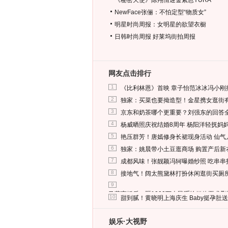
《秘密天使》陈翔情迷金素恩YURA
NewFace张俪：不怕定型“物质女”
明星时尚周报：女明星的欲望衣橱
日韩时尚周报
好莱坞街拍周报
网友点击排行
1
《比利林恩》首映 章子怡范冰冰冯小刚
2
独家：买菜也要拗造型！金星携女逛街
3
京东和奶茶哪个更重要？刘强东的回答
4
杨威晒照庆祝结婚8周年 杨阳洋轻抚妈
5
艳压群芳！唐嫣修身长裙现身活动 仙气
6
独家：姚晨带小土豆逛商场 购置产后新
7
成都风味！张靓颖冯轲曝婚纱照 吃串串
8
接地气！阔太熊黛林打扮休闲逛街买厕
9
马蓉离婚后，砸1000万人民币给媒体要求
10
甜到腻！黄晓明上海庆生 Baby挺孕肚
娱乐·大视野