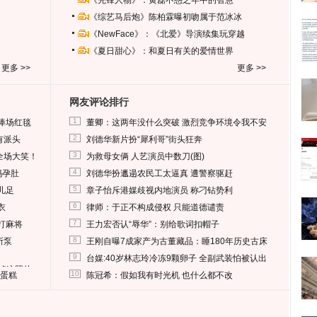
《先锋人物》：黄磊不惑之年中的智慧
《综艺马后炮》陈柏霖曝初吻属于范冰冰
《NewFace》：《北爱》导演续集玩穿越
《夏日甜心》：和夏日有关的爱情世界
更多 >>
更多 >>
网友评论排行
1
捧场红毯
董卿：这两年没什么突破 激烈竞争环境令我不安
2
有派头
刘德华新片扮“犀利哥”街头狂奔
3
全场大笑！
为救母女俩 人艺演员中数刀(图)
4
妈孕肚
刘德华扮邋遢农民工太逼真 遭警察驱赶
5
儿足
章子怡斥港媒歧视内地演员 称刁钻势利
6
衣
律师：于正不构成侵权 只能道德谴责
7
打麻将
王力宏否认“辱华”：别给歌词扣帽子
8
所泵
王刚自曝7成家产为古董藏品：睡180年历史古床
9
台媒:40岁林志玲冷冻9颗卵子 全副武装怕被认出
删掉这照片
10
送蛋糕
陈冠希：假如我有时光机 也什么都不改