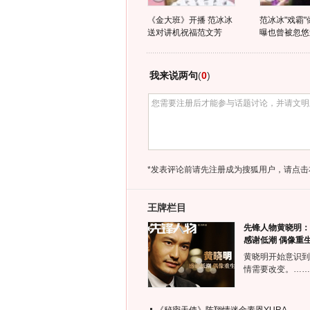
《金大班》开播 范冰冰
范冰冰"戏霸"
送对讲机祝福范文芳
曝也曾被忽悠
我来说两句
(
0
)
*发表评论前请先注册成为搜狐用户，请点击
王牌栏目
先锋人物黄晓明：
感谢低潮 偶像重
黄晓明开始意识到
情需要改变。……