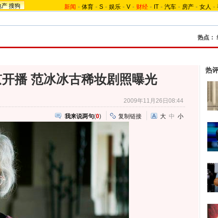
地产
搜狗
新闻
-
体育
-
S
-
娱乐
-
V
-
财经
-
IT
-
汽车
-
房产
-
女人
-
热点：
热
开播 范冰冰古稀妆剧照曝光
2009年11月26日08:44
我来说两句
(
0
)
复制链接
大
中
小