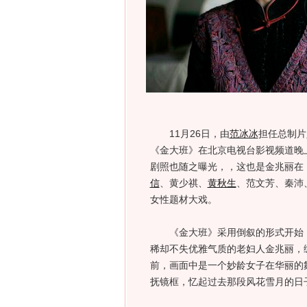
11月26日，由
范冰冰
担任总制片
《金大班》在北京电视台影视频道晚
剧照也随之曝光，，这也是金兆丽在
信
、黄少祺、
黄秋生
、范文芳、秦沛
女性题材大戏。
《金大班》采用倒叙的形式开始，故
稀却不失优雅气质的老妇人金兆丽，
前，画面中是一个妙龄女子在华丽的
抚镜框，忆起过去那段风花雪月的日