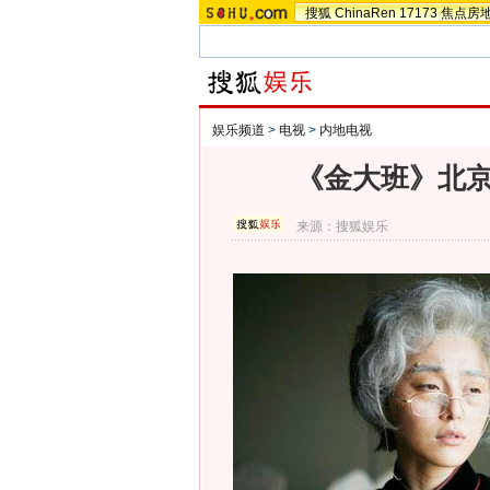
搜狐
ChinaRen
17173
焦点房
娱乐频道
>
电视
>
内地电视
《金大班》北京
来源：
搜狐娱乐