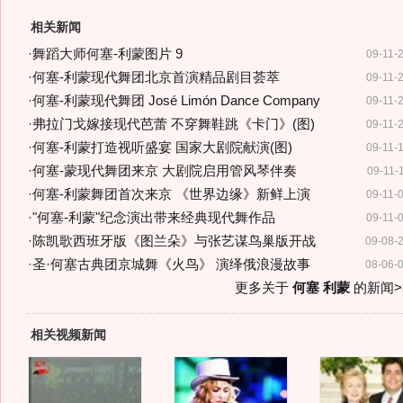
相关新闻
·
舞蹈大师何塞-利蒙图片 9
09-11-
·
何塞-利蒙现代舞团北京首演精品剧目荟萃
09-11-
·
何塞-利蒙现代舞团 José Limón Dance Company
09-11-
·
弗拉门戈嫁接现代芭蕾 不穿舞鞋跳《卡门》(图)
09-11-
·
何塞-利蒙打造视听盛宴 国家大剧院献演(图)
09-11-
·
何塞-蒙现代舞团来京 大剧院启用管风琴伴奏
09-11-
·
何塞-利蒙舞团首次来京 《世界边缘》新鲜上演
09-11-
·
"何塞-利蒙"纪念演出带来经典现代舞作品
09-11-
·
陈凯歌西班牙版《图兰朵》与张艺谋鸟巢版开战
09-08-
·
圣·何塞古典团京城舞《火鸟》 演绎俄浪漫故事
08-06-
更多关于
何塞 利蒙
的新闻>
相关视频新闻