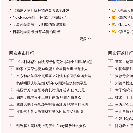
《秘密天使》陈翔情迷金素恩YURA
《先锋人
NewFace张俪：不怕定型“物质女”
《综艺马
明星时尚周报：女明星的欲望衣橱
《NewF
日韩时尚周报
好莱坞街拍周报
《夏日甜
更多 >>
网友点击排行
网友评论排行
1
1
《比利林恩》首映 章子怡范冰冰冯小刚捧场红毯
董卿：这两
2
2
独家：买菜也要拗造型！金星携女逛街有派头
刘德华新片
3
3
京东和奶茶哪个更重要？刘强东的回答全场大笑！
为救母女俩
4
4
杨威晒照庆祝结婚8周年 杨阳洋轻抚妈妈孕肚
刘德华扮邋
5
5
艳压群芳！唐嫣修身长裙现身活动 仙气儿足
章子怡斥港
6
6
独家：姚晨带小土豆逛商场 购置产后新衣
律师：于正
7
7
成都风味！张靓颖冯轲曝婚纱照 吃串串打麻将
王力宏否认
8
8
接地气！阔太熊黛林打扮休闲逛街买厕所泵
王刚自曝7
9
9
台媒:40
马蓉离婚后，砸1000万人民币给媒体要求删掉这照片
10
10
甜到腻！黄晓明上海庆生 Baby挺孕肚送蛋糕
陈冠希：假