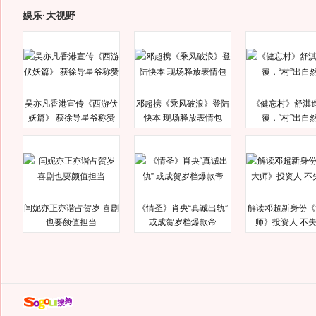
娱乐·大视野
吴亦凡香港宣传《西游伏
邓超携《乘风破浪》登陆
《健忘村》舒淇
妖篇》 获徐导星爷称赞
快本 现场释放表情包
覆，“村”出自
闫妮亦正亦谐占贺岁 喜剧
《情圣》肖央“真诚出轨”
解读邓超新身份《
也要颜值担当
或成贺岁档爆款帝
师》投资人 不