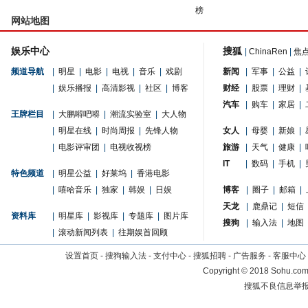
榜
网站地图
娱乐中心
搜狐
|
ChinaRen
|
焦
频道导航
|
明星
|
电影
|
电视
|
音乐
|
戏剧
新闻
|
军事
|
公益
|
|
娱乐播报
|
高清影视
|
社区
|
博客
财经
|
股票
|
理财
|
汽车
|
购车
|
家居
|
王牌栏目
|
大鹏嘚吧嘚
|
潮流实验室
|
大人物
|
明星在线
|
时尚周报
|
先锋人物
女人
|
母婴
|
新娘
|
|
电影评审团
|
电视收视榜
旅游
|
天气
|
健康
|
IT
|
数码
|
手机
|
特色频道
|
明星公益
|
好莱坞
|
香港电影
|
嘻哈音乐
|
独家
|
韩娱
|
日娱
博客
|
圈子
|
邮箱
|
天龙
|
鹿鼎记
|
短信
资料库
|
明星库
|
影视库
|
专题库
|
图片库
搜狗
|
输入法
|
地图
|
滚动新闻列表
|
往期娱首回顾
设置首页
-
搜狗输入法
-
支付中心
-
搜狐招聘
-
广告服务
-
客服中心
Copyright
©
2018 Sohu.com 
搜狐不良信息举