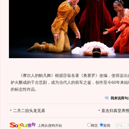
《摩尔人的帕凡舞》根据莎翁名著《奥赛罗》改编，使得这出由
妒火酿成的千古悲剧，成为当代人的前车之鉴，创作至今60年来
的标志性作品。
我来说两句
(
二月二抬头龙见喜
直击归真堂养
上网从搜狗开始
网页
新闻