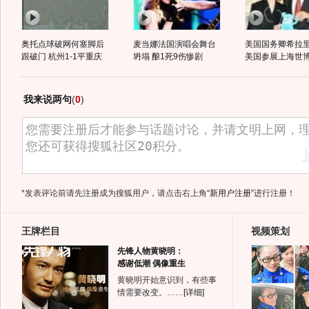
奥托点球破网何塞脚后
麦当娜法国演唱会舞台
美国国务卿希拉
跟破门 杭州1-1平重庆
坍塌 酿1死9伤惨剧
美国参展上海世
我来说两句
(
0
)
*发表评论前请先注册成为搜狐用户，请点击右上角
“新用户注册”
进行注册！
王牌栏目
视频策划
先锋人物黄晓明：
感谢低潮 偶像重生
黄晓明开始意识到，有些事
情需要改变。……
[详细]