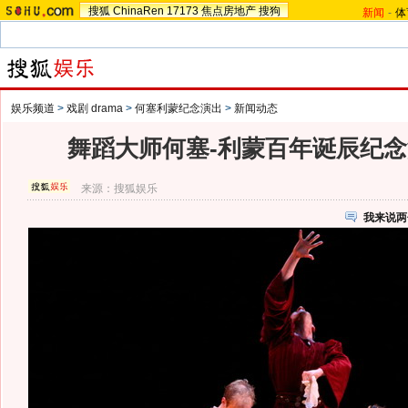
搜狐
ChinaRen
17173
焦点房地产
搜狗
新闻
-
体
娱乐频道
>
戏剧 drama
>
何塞利蒙纪念演出
>
新闻动态
舞蹈大师何塞-利蒙百年诞辰纪
来源：
搜狐娱乐
我来说两