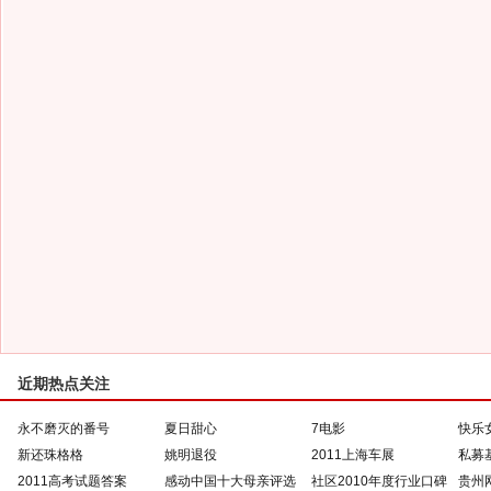
近期热点关注
永不磨灭的番号
夏日甜心
7电影
快乐
新还珠格格
姚明退役
2011上海车展
私募
2011高考试题答案
感动中国十大母亲评选
社区2010年度行业口碑
贵州