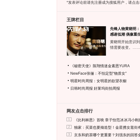
*发表评论前请先注册成为搜狐用户，请点击
王牌栏目
先锋人物黄晓明：
感谢低潮 偶像重
黄晓明开始意识到
情需要改变。……
《秘密天使》陈翔情迷金素恩YURA
NewFace张俪：不怕定型“物质女”
明星时尚周报：女明星的欲望衣橱
日韩时尚周报
好莱坞街拍周报
网友点击排行
1
《比利林恩》首映 章子怡范冰冰冯小刚
2
独家：买菜也要拗造型！金星携女逛街
3
京东和奶茶哪个更重要？刘强东的回答