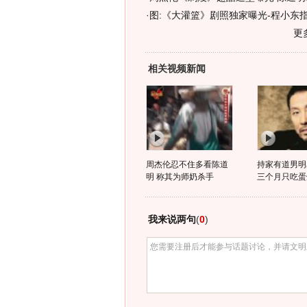
·
图:《大灌篮》剧照独家曝光-程小东
更
相关视频新闻
周杰伦忍不住多看陈道
持家有道男明
明 称其为师奶杀手
三个月只吃蛋
我来说两句
(
0
)