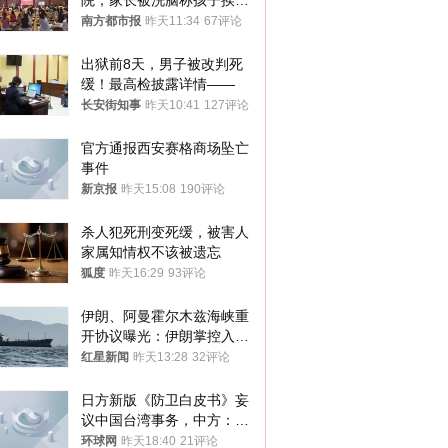
院，家长被洗脑称孩子挨打
才有效果
南方都市报
昨天11:34
67评论
出狱前8天，男子被改判死
缓！最高检披露详情——
长安街知事
昨天10:41
127评论
官方通报西安赛格商场坠亡
事件
新京报
昨天15:08
190评论
杀人犯死刑变死缓，被害人
家属知情权不该被遗忘
狐度
昨天16:29
93评论
伊朗、阿曼霍尔木兹海峡重
开协议曝光：伊朗掌控入湾
航道，与阿曼平分“服务费”
红星新闻
昨天13:28
32评论
日方新版《防卫白皮书》妄
议中国台湾事务，中方：强
烈不满、坚决反对，已向日
环球网
昨天18:40
21评论