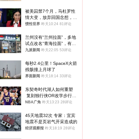
被美囚禁7个月，马杜罗性
情大变，放弃回国念想，最
后嘱托已公开
惯性世界
昨天10:24
81评论
兰州没有“兰州拉面”，多地
试点改名“青海拉面”，有商
家改名已两年
九派新闻
昨天22:05
53评论
每秒2.4公里！SpaceX火箭
残骸撞上月球了
界面新闻
昨天18:14
33评论
东契奇时代湖人如何重塑
 复刻独行侠OR改学步行
者？
NBA广角
昨天13:23
28评论
45天地震32次 专家：宜宾
地震不是页岩气开采造成的
经济观察报
昨天18:19
28评论