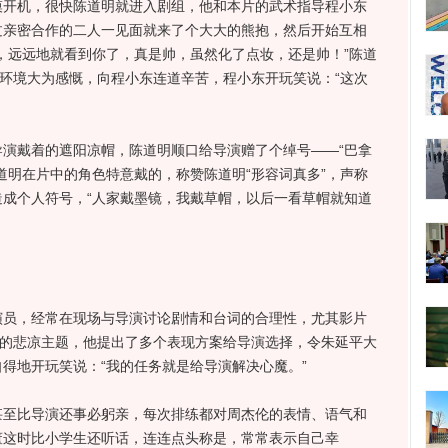
机，很快陈道明就进入剧组，他和本片的武术指导程小东
过亲密合作的二人一见面就来了个大大的熊抱，然后开始互相
，远远地就看到你了，真是帅，虽然化了点妆，还是帅！”陈道
的环境大为感慨，向程小东连道辛苦，程小东开玩笑说：“这次
戴着的遮阳凉帽，陈道明顺口给导演赠了个绰号——“巴拿
道明在片中的角色特意戴的，称赞陈道明“形容词真多”，声称
成个人符号，“人家戴墨镜，我戴草帽，以后一看草帽就知道
，经常在现场与导演讨论剧情和台词的合理性，尤其影片
”的悲凉主题，他提出了多个表现方案给导演选择，令朱延平大
得地开玩笑说：“我的任务就是给导演解决心魔。”
比导演还事必躬亲，每次排练都对周杰伦的表情、语气和
董
这时比小学生还听话，连连点头称是，常常表示自己幸