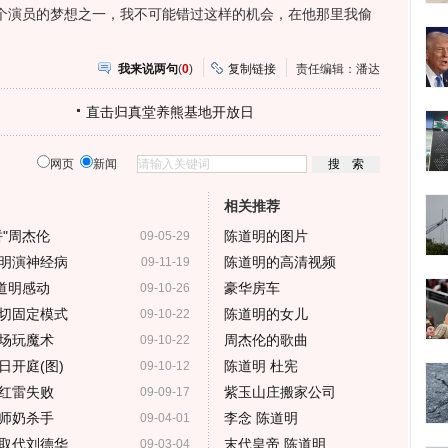
个演员的梦想之一，我不可能错过这样的机会，在他那里我偷
我来说两句
(
0
)
复制链接
责任编辑：潘达
直击归真堂养熊基地开放日
网页
新闻
相关推荐
"周杰伦
陈道明的图片
09-05-29
明演神经病
陈道明的高清视频
09-11-19
道明感动
豪华房车
09-10-26
切固定模式
陈道明的女儿
09-10-22
场玩魔术
周杰伦的歌曲
09-10-22
开庭(图)
陈道明 杜宪
09-10-12
红雷失败
紫玉山庄搬家公司
09-09-17
师奶杀手
李念 陈道明
09-04-01
取代刘德华
末代皇帝 陈道明
09-03-04