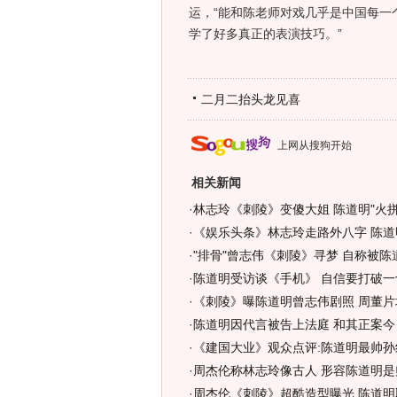
运，“能和陈老师对戏几乎是中国每一
学了好多真正的表演技巧。”
二月二抬头龙见喜
上网从搜狗开始
相关新闻
·
林志玲《刺陵》变傻大姐 陈道明"火拼
·
《娱乐头条》林志玲走路外八字 陈道
·
"排骨"曾志伟《刺陵》寻梦 自称被陈
·
陈道明受访谈《手机》 自信要打破一
·
《刺陵》曝陈道明曾志伟剧照 周董片
·
陈道明因代言被告上法庭 和其正案今日
·
《建国大业》观众点评:陈道明最帅孙
·
周杰伦称林志玲像古人 形容陈道明是
·
周杰伦《刺陵》超酷造型曝光 陈道明