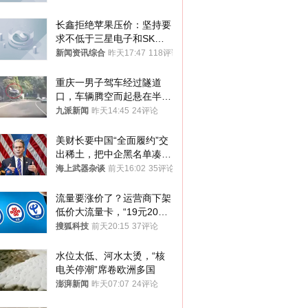
方严正交涉
长鑫拒绝苹果压价：坚持要
求不低于三星电子和SK海
力士
新闻资讯综合
昨天17:47
118评论
重庆一男子驾车经过隧道
口，车辆腾空而起悬在半
空，消防： 2人已送医，正
九派新闻
昨天14:45
24评论
调查原因
美财长要中国“全面履约”交
出稀土，把中企黑名单凑到
187家，中方做最坏打算
海上武器杂谈
前天16:02
35评论
流量要涨价了？运营商下架
低价大流量卡，“19元200
G”成为历史
搜狐科技
前天20:15
37评论
水位太低、河水太烫，“核
电关停潮”席卷欧洲多国
澎湃新闻
昨天07:07
24评论