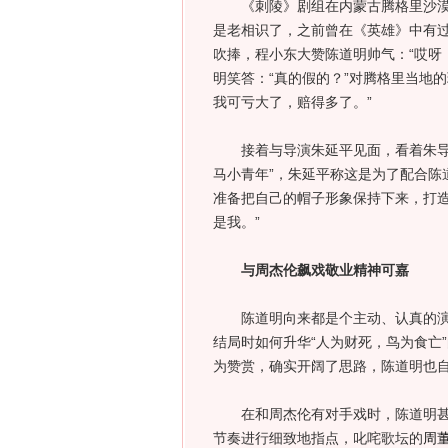
《刺陵》剧组在内蒙古腾格里沙漠开
是老相识了，之前曾在《英雄》中有
吹捧，程小东大赞陈道明帅气：“哎呀
明笑答：“真的假的？”对腾格里当地
我可亏大了，赔得多了。”
接着与导演朱延平见面，看着朱导演
马小青年”，朱延平称这是为了配合陈
准备把自己的帽子形象保持下来，打造
是我。”
与周杰伦飙戏敬业精神可嘉
陈道明向来都是个主动、认真的演员
结局时如何升华“人为财死，鸟为食亡
为赞赏，确实开阔了思路，陈道明也自
在和周杰伦有对手戏时，陈道明甚至
节奏进行细致地指点，叱咤歌坛的
周