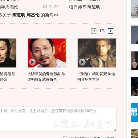
指导周杰伦
绍兴师爷 陈道明
08-01-28
多关于
陈道明 周杰伦
的新闻>>
1/3
星 陈道明
大牌演员的青涩形象 陈
《刺陵》精彩花絮 陈道
炒饭
道明难见武侠角色
明片场学羊叫