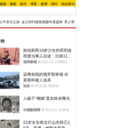
视频
-
播客
-
邮件
-
博客
-
微博
-
BBS
-
我说两句
红牛音乐之旅
金立特约搜狐视频年度盛典
男人帮
评榜
抢劫刺死19岁少女的死刑改
死缓当事人自述：出狱11年
间始终刻意躲避被害人家属
澎湃新闻
昨天21:22
119评论
远离前线的俄罗斯将领 在
莫斯科被人追杀
知世
昨天19:36
45评论
人贩子“梅姨”真实姓名曝光
中国新闻网
昨天23:31
37评论
22岁女生南太行山失联已1