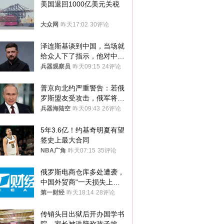
美国退回1000亿美元关税
大众网
昨天17:02
30评论
泽连斯基谈到中国，当场就
给众人下了指示，他对中国
和中乌关系，显然又有了新
兵器观察员
昨天09:15
24评论
的想法
普京向北约严重警告：若俄
罗斯盟友受攻击，俄军将动
用核武器保护
兵器海陆空
昨天09:43
26评论
5年3.6亿！约基奇明夏有望
签史上最大合同
NBA广角
昨天07:15
35评论
俄罗斯电商仓库多处遭袭，
中国外贸商“一天损失上
万”紧急清仓
第一财经
昨天18:14
28评论
传销头目出狱后开办国学书