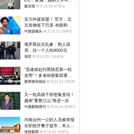
0天，家属：她刚大学毕业
想到山里旅行
新京报
昨天23:18
47评论
实力外援加盟！ 官方：北
京首钢签下巴里·布朗和桑
普森
中国篮镜头
昨天18:15
29评论
俄罗斯征兵乱象：熟人设
局，拉一个人给8000元
知世
昨天19:29
116评论
“迅速掀起扫黑除恶新一轮
攻势”！多省份密集部署，
公布举报方式
新闻资讯综合
昨天21:53
180评论
又一轮高级干部密集变动！
越南“重整江山”再进一步
中国新闻周刊
昨天16:43
60评论
河南汝州一公职人员被举报
在职校开餐厅超市，本人回
应称“是给别人帮忙”
澎湃新闻
昨天16:02
35评论