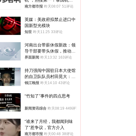
机”，热搜第一！泰国机场
方道歉
南方都市报
昨天08:07
51评论
英媒：美政府拟禁止进口中
国新型光模块
知世
昨天11:25
33评论
河南出台带薪休假新政：领
导干部要带头休假，推动全
员应休尽休、休满休足
界面新闻
昨天13:32
163评论
持刀强闯中国驻日本大使馆
的自卫队队员村田晃大：对
自己的行为深感后悔；曾申
钱江晚报
昨天14:10
43评论
请保释被驳回
“竹知了”事件的四点思考
新闻资讯综合
昨天08:19
449评论
“谁来了月经，我都闻到味
了”惹争议，官方介入
南方都市报
昨天00:48
38评论