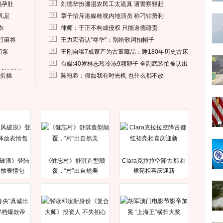
4
妈孕肚
刘德华扮邋遢农民工太逼真 遭警察驱赶
5
儿足
章子怡斥港媒歧视内地演员 称刁钻势利
6
衣
律师：于正不构成侵权 只能道德谴责
7
打麻将
王力宏否认“辱华”：别给歌词扣帽子
8
所泵
王刚自曝7成家产为古董藏品：睡180年历史古床
9
台媒:40岁林志玲冷冻9颗卵子 全副武装怕被认出
删掉这照片
10
送蛋糕
陈冠希：假如我有时光机 也什么都不改
破浪》登陆
《健忘村》舒淇造型颠
Clara克拉拉空降古都 红
释放表情包
覆，“村”出自然美
裙亮相喜庆迎新