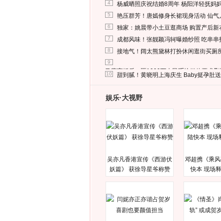
4
杨威晒照庆祝结婚8周年 杨阳洋轻抚妈
5
艳压群芳！唐嫣修身长裙现身活动 仙气
6
独家：姚晨带小土豆逛商场 购置产后新
7
成都风味！张靓颖冯轲曝婚纱照 吃串串
8
接地气！阔太熊黛林打扮休闲逛街买厕
9
马蓉离婚后，砸1000万人民币给媒体要求
10
甜到腻！黄晓明上海庆生 Baby挺孕肚
娱乐·大视野
吴亦凡香港宣传《西游伏
邓超携《乘风
妖篇》 获徐导星爷称赞
快本 现场