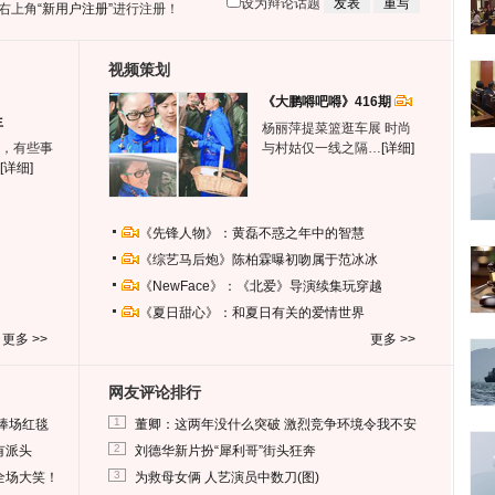
设为辩论话题
右上角
“新用户注册”
进行注册！
视频策划
《大鹏嘚吧嘚》416期
生
杨丽萍提菜篮逛车展 时尚
，有些事
与村姑仅一线之隔…
[详细]
[详细]
《先锋人物》：黄磊不惑之年中的智慧
《综艺马后炮》陈柏霖曝初吻属于范冰冰
《NewFace》：《北爱》导演续集玩穿越
《夏日甜心》：和夏日有关的爱情世界
更多 >>
更多 >>
网友评论排行
1
捧场红毯
董卿：这两年没什么突破 激烈竞争环境令我不安
2
有派头
刘德华新片扮“犀利哥”街头狂奔
3
全场大笑！
为救母女俩 人艺演员中数刀(图)