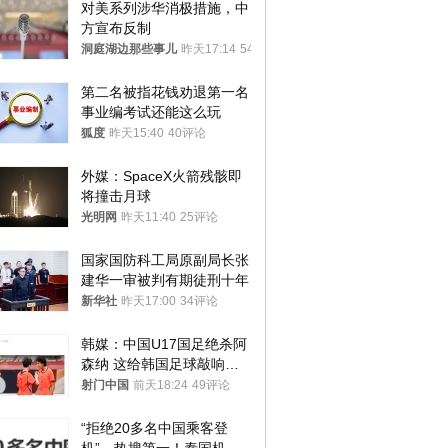
对美系列涉华消极措施，中
方宣布反制
洞庭湖边那些事儿
昨天17:14
54评论
第二名被指花钱劝退第一名 
事业编考试还能这么玩
狐度
昨天15:40
40评论
外媒：SpaceX火箭残骸即
将撞击月球
光明网
昨天11:40
25评论
国家国防科工局原副局长张
建华一审被判有期徒刑十年
新华社
昨天17:00
34评论
韩媒：中国U17国足绝杀阿
森纳 这给韩国足球敲响了
警钟
射门中国
前天18:24
49评论
“拒绝20多名中国乘客登