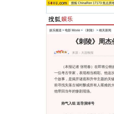
搜狐
ChinaRen
17173
焦点房
娱乐频道
>
电影 Movie
>
《刺陵》
>
相关新闻
《刺陵》周杰
来源：
大连晚报
（本报记者 张明春）在即将公映的
一位考古学家，表现相当精彩。他这
个故事，是揭开谜底和升华主题的关
前寻找失落古城时酿成所有人罹难的
他带回当年的惨剧现场。
帅气入组 送导演绰号