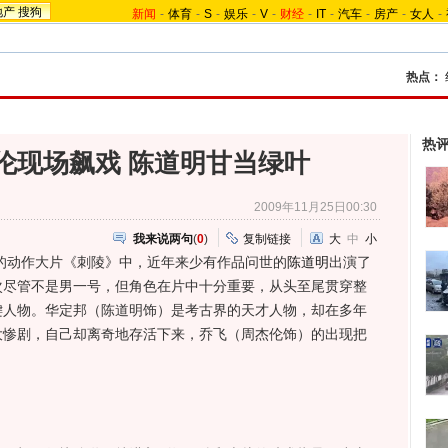
地产
搜狗
新闻
-
体育
-
S
-
娱乐
-
V
-
财经
-
IT
-
汽车
-
房产
-
女人
-
热点：
热
伦现场飙戏 陈道明甘当绿叶
2009年11月25日00:30
我来说两句
(
0
)
复制链接
大
中
小
动作大片《刺陵》中，近年来少有作品问世的
陈道明
出演了
次尽管不是男一号，但角色在片中十分重要，从头至尾贯穿整
键人物。华定邦（陈道明饰）是考古界的天才人物，却在多年
大惨剧，自己却离奇地存活下来，乔飞（周杰伦饰）的出现把