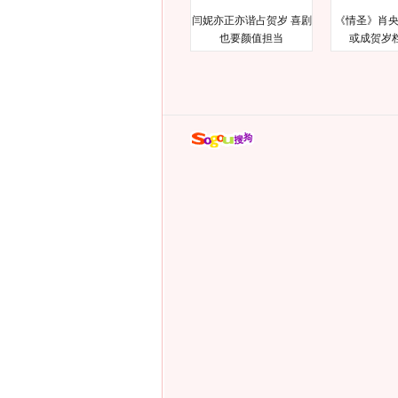
闫妮亦正亦谐占贺岁 喜剧
《情圣》肖央
也要颜值担当
或成贺岁