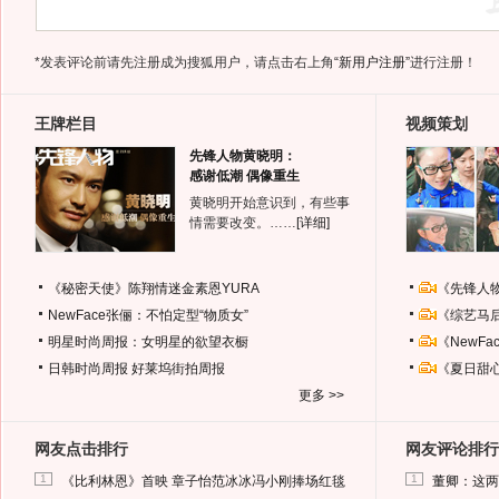
*发表评论前请先注册成为搜狐用户，请点击右上角
“新用户注册”
进行注册！
王牌栏目
视频策划
先锋人物黄晓明：
感谢低潮 偶像重生
黄晓明开始意识到，有些事
情需要改变。……
[详细]
《秘密天使》陈翔情迷金素恩YURA
《先锋人
NewFace张俪：不怕定型“物质女”
《综艺马
明星时尚周报：女明星的欲望衣橱
《NewF
日韩时尚周报
好莱坞街拍周报
《夏日甜
更多 >>
网友点击排行
网友评论排行
1
1
《比利林恩》首映 章子怡范冰冰冯小刚捧场红毯
董卿：这两