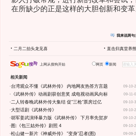
在所缺少的正是这样的大胆创新和变革
我来说两句
(
二月二抬头龙见喜
直击归真堂养
上网从搜狗开始
网页
新闻
相关新闻
·
台湾观众不懂《武林外传》 内地网友热答方言题
09-10-
·
《武林外传》动画剧获创意奖 成电视动画风向标
09-11-
·
二人转春晚武林外传大集结 促"三枪"票房过亿
09-10-
·
大型话剧《武林外传》
09-10-
·
胡军姜武演绎暴力版《武林外传》 下月率先贺岁
09-10-
·
图:《包三姑外传》剧照 4
09-10-
·
松山健一新片《神威外传》 "变身"忍者(图)
09-09-