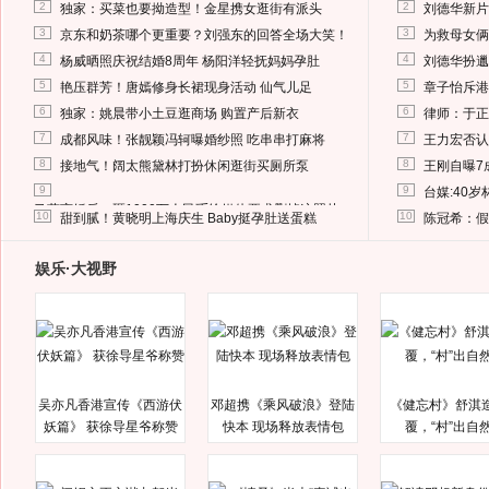
2
2
独家：买菜也要拗造型！金星携女逛街有派头
刘德华新片
3
3
京东和奶茶哪个更重要？刘强东的回答全场大笑！
为救母女俩
4
4
杨威晒照庆祝结婚8周年 杨阳洋轻抚妈妈孕肚
刘德华扮邋
5
5
艳压群芳！唐嫣修身长裙现身活动 仙气儿足
章子怡斥港
6
6
独家：姚晨带小土豆逛商场 购置产后新衣
律师：于正
7
7
成都风味！张靓颖冯轲曝婚纱照 吃串串打麻将
王力宏否认
8
8
接地气！阔太熊黛林打扮休闲逛街买厕所泵
王刚自曝7
9
9
台媒:40
马蓉离婚后，砸1000万人民币给媒体要求删掉这照片
10
10
甜到腻！黄晓明上海庆生 Baby挺孕肚送蛋糕
陈冠希：假
娱乐·大视野
吴亦凡香港宣传《西游伏
邓超携《乘风破浪》登陆
《健忘村》舒淇
妖篇》 获徐导星爷称赞
快本 现场释放表情包
覆，“村”出自