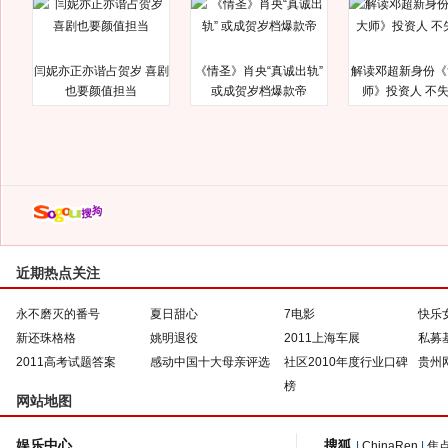
闫妮亦正亦谐占贺岁 喜剧
《情圣》肖央“真诚出轨”
解读邓超新身份《
也要颜值担当
或成贺岁档爆款帝
师》投资人 不
近期热点关注
永不磨灭的番号
夏日甜心
7电影
快乐
新还珠格格
姚明退役
2011上海车展
私募
2011高考试题答案
感动中国十大母亲评选
社区2010年度行业口碑
贵州
榜
网站地图
娱乐中心
搜狐
|
ChinaRen
|
焦