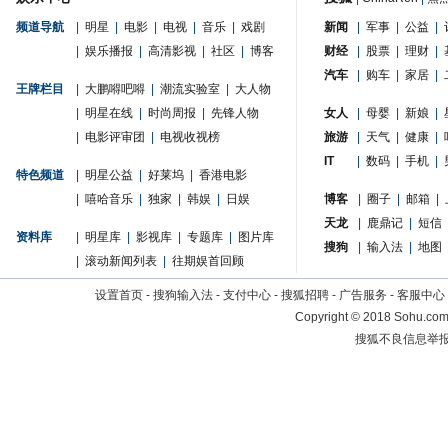
频道导航
|
明星
|
电影
|
电视
|
音乐
|
戏剧
新闻
|
军事
|
公益
|
|
娱乐播报
|
高清影视
|
社区
|
博客
财经
|
股票
|
理财
|
汽车
|
购车
|
家居
|
王牌栏目
|
大鹏嘚吧嘚
|
潮流实验室
|
大人物
|
明星在线
|
时尚周报
|
先锋人物
女人
|
母婴
|
新娘
|
|
电影评审团
|
电视收视榜
旅游
|
天气
|
健康
|
IT
|
数码
|
手机
|
特色频道
|
明星公益
|
好莱坞
|
香港电影
|
嘻哈音乐
|
独家
|
韩娱
|
日娱
博客
|
圈子
|
邮箱
|
天龙
|
鹿鼎记
|
短信
资料库
|
明星库
|
影视库
|
专题库
|
图片库
搜狗
|
输入法
|
地图
|
滚动新闻列表
|
往期娱首回顾
设置首页
-
搜狗输入法
-
支付中心
-
搜狐招聘
-
广告服务
-
客服中心
Copyright
©
2018 Sohu.com 
搜狐不良信息举