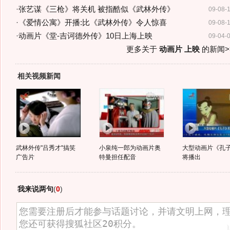
·
张艺谋《三枪》将关机 被指酷似《武林外传》
09-08-
·
《爱情公寓》开播:比《武林外传》令人惊喜
09-08-
·
动画片《堂-吉诃德外传》10日上海上映
09-04-
更多关于
动画片 上映
的新闻>
相关视频新闻
武林外传"吕秀才"搞笑
小泉纯一郎为动画片奥
大型动画片《孔
广告片
特曼担任配音
将播出
我来说两句
(
0
)