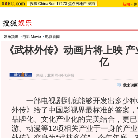
搜狐
ChinaRen
17173
焦点房地产
搜狗
新闻
-
体
娱乐频道
>
电影 Movie
>
电影新闻
《武林外传》动画片将上映 产
亿
来源：
北国网-时代商报
我来说两
一部电视剧到底能够开发出多少种
外传》给了中国影视界最标准的答案，
品牌化、文化产业化的完美结合，更已
游、动漫等12项相关产业于一身的产
外传》变身为“武林多传”。今年年底，3