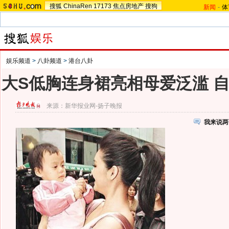
搜狐
ChinaRen
17173
焦点房地产
搜狗
新闻
-
体
娱乐频道
>
八卦频道
>
港台八卦
大S低胸连身裙亮相母爱泛滥 
来源：
新华报业网-扬子晚报
我来说两