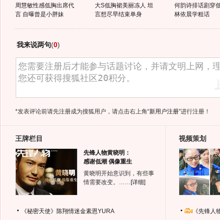
周慧敏性感低胸出席代
大S低胸裙美丽冻人 坦
何韵诗排话剧穿
言 自曝曾是小胖妹
言想尽早结束单身
林依晨学粗话
我来说两句
(
0
)
*发表评论前请先注册成为搜狐用户，请点击右上角
“新用户注册”
进行注册！
王牌栏目
视频策划
先锋人物黄晓明：
感谢低潮 偶像重生
黄晓明开始意识到，有些事
情需要改变。……
[详细]
《秘密天使》陈翔情迷金素恩YURA
《先锋人