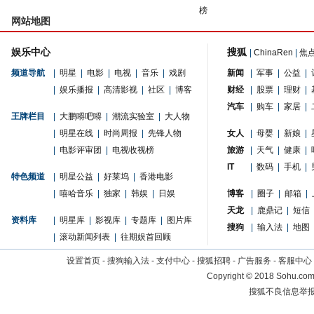
榜
网站地图
娱乐中心
搜狐
|
ChinaRen
|
焦
频道导航
|
明星
|
电影
|
电视
|
音乐
|
戏剧
新闻
|
军事
|
公益
|
|
娱乐播报
|
高清影视
|
社区
|
博客
财经
|
股票
|
理财
|
汽车
|
购车
|
家居
|
王牌栏目
|
大鹏嘚吧嘚
|
潮流实验室
|
大人物
|
明星在线
|
时尚周报
|
先锋人物
女人
|
母婴
|
新娘
|
|
电影评审团
|
电视收视榜
旅游
|
天气
|
健康
|
IT
|
数码
|
手机
|
特色频道
|
明星公益
|
好莱坞
|
香港电影
|
嘻哈音乐
|
独家
|
韩娱
|
日娱
博客
|
圈子
|
邮箱
|
天龙
|
鹿鼎记
|
短信
资料库
|
明星库
|
影视库
|
专题库
|
图片库
搜狗
|
输入法
|
地图
|
滚动新闻列表
|
往期娱首回顾
设置首页
-
搜狗输入法
-
支付中心
-
搜狐招聘
-
广告服务
-
客服中心
Copyright
©
2018 Sohu.com 
搜狐不良信息举