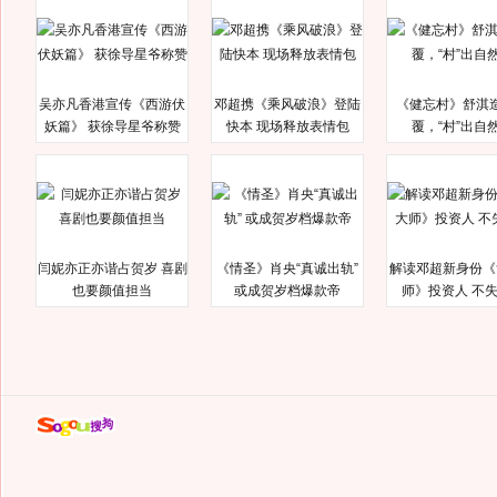
吴亦凡香港宣传《西游伏
邓超携《乘风破浪》登陆
《健忘村》舒淇
妖篇》 获徐导星爷称赞
快本 现场释放表情包
覆，“村”出自
闫妮亦正亦谐占贺岁 喜剧
《情圣》肖央“真诚出轨”
解读邓超新身份《
也要颜值担当
或成贺岁档爆款帝
师》投资人 不