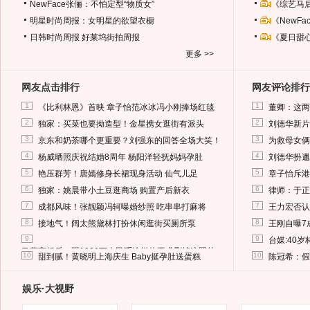
NewFace张俪：不怕定型“物质女”
《综艺马
明星时尚周报：女明星的欲望衣橱
《NewF
日韩时尚周报
好莱坞街拍周报
《夏日甜
更多 >>
网友点击排行
网友评论排行
1
1
《比利林恩》首映 章子怡范冰冰冯小刚捧场红毯
董卿：这两
2
2
独家：买菜也要拗造型！金星携女逛街有派头
刘德华新片
3
3
京东和奶茶哪个更重要？刘强东的回答全场大笑！
为救母女俩
4
4
杨威晒照庆祝结婚8周年 杨阳洋轻抚妈妈孕肚
刘德华扮邋
5
5
艳压群芳！唐嫣修身长裙现身活动 仙气儿足
章子怡斥港
6
6
独家：姚晨带小土豆逛商场 购置产后新衣
律师：于正
7
7
成都风味！张靓颖冯轲曝婚纱照 吃串串打麻将
王力宏否认
8
8
接地气！阔太熊黛林打扮休闲逛街买厕所泵
王刚自曝7
9
9
台媒:40
马蓉离婚后，砸1000万人民币给媒体要求删掉这照片
10
10
甜到腻！黄晓明上海庆生 Baby挺孕肚送蛋糕
陈冠希：假
娱乐·大视野