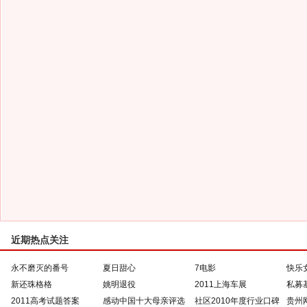
近期热点关注
永不磨灭的番号
夏日甜心
7电影
快乐
新还珠格格
姚明退役
2011上海车展
私募
2011高考试题答案
感动中国十大母亲评选
社区2010年度行业口碑
贵州