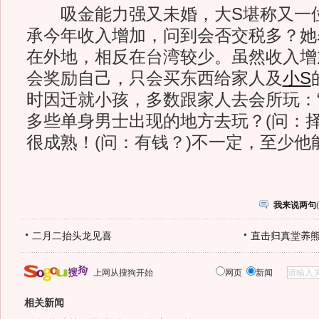
吸金能力强又未婚，大S堪称又一位
承今年收入增加，问到会否交税多？她
在外地，相反在台湾较少。虽然收入增
会奖励自己，只会买东西给家人及
小S
时因迁就小孩，多数跟家人去会所玩：
多些单身男士出现的地方去玩？(问：择
很成熟！(问：有钱？)不一定，至少他
我来说两句
(
二月二抬头龙见喜
直击归真堂养
上网从搜狗开始
网页
新闻
相关新闻