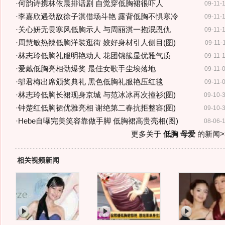
·
何韵诗携林依晨排话剧 自觉穿低胸裙很吓人
09-11-
·
李嘉欣遇劲敌徐子淇借场斗艳 露背低胸不惧寒冷
09-11-
·
关心妍无畏寒风低胸示人 与周丽淇一抱泯恩仇
09-11-
·
周慧敏热辣低胸洋装逛街 姣好身材引人侧目(图)
09-11-
·
林志玲低胸礼服明艳动人 花团锦簇显优雅气质
09-11-
·
爱戴低胸亮相劲爆奖 最佳女歌手尘埃落地
09-11-
·
邬君梅出席颁奖典礼 黑色低胸礼服艳压红毯
09-11-
·
林志玲低胸长裙现身京城 与范冰冰再次撞衫(图)
09-10-
·
钟楚红低胸裙优雅亮相 谢绝第二春抗拒整容(图)
09-10-
·
Hebe自曝完美笑容靠做手脚 低胸裙高贵亮相(图)
08-06-
更多关于
低胸 母爱
的新闻>
相关视频新闻