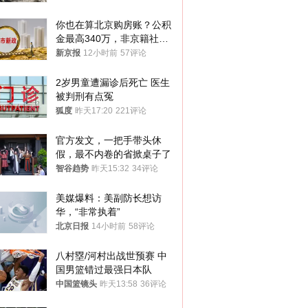
你也在算北京购房账？公积
金最高340万，非京籍社保
1年
新京报
12小时前
57评论
2岁男童遭漏诊后死亡 医生
被判刑有点冤
狐度
昨天17:20
221评论
官方发文，一把手带头休
假，最不内卷的省掀桌子了
智谷趋势
昨天15:32
34评论
美媒爆料：美副防长想访
华，“非常执着”
北京日报
14小时前
58评论
八村塁/河村出战世预赛 中
国男篮错过最强日本队
中国篮镜头
昨天13:58
36评论