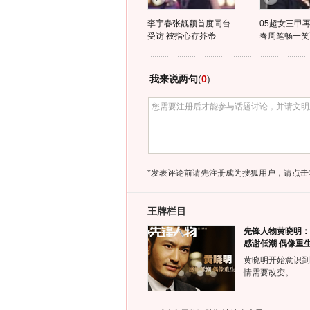
李宇春张靓颖首度同台
05超女三甲再
受访 被指心存芥蒂
春周笔畅一笑
我来说两句
(
0
)
*发表评论前请先注册成为搜狐用户，请点击
王牌栏目
先锋人物黄晓明：
感谢低潮 偶像重
黄晓明开始意识到
情需要改变。……