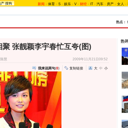
地产
搜狗
新闻
-
体育
-
S
-
娱乐
-
V
-
财经
-
IT
-
汽车
-
房产
-
女人
-
热点：
热
相聚 张靓颖李宇春忙互夸(图)
：陈慧
2009年11月21日09:52
我来说两句
(
0
)
复制链接
大
中
小