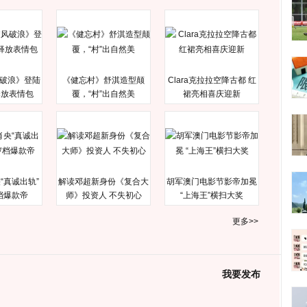
破浪》登陆
《健忘村》舒淇造型颠
Clara克拉拉空降古都 红
释放表情包
覆，“村”出自然美
裙亮相喜庆迎新
“真诚出轨”
解读邓超新身份《复合大
胡军澳门电影节影帝加冕
档爆款帝
师》投资人 不失初心
“上海王”横扫大奖
更多>>
我要发布