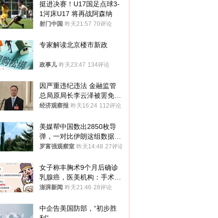
挺进决赛！U17国足点球3-
1河床U17 将再战阿森纳
射门中国
昨天21:57
70评论
专家解读北京楼市新政
政事儿
昨天23:47
134评论
因严重违纪违法 金融监管
总局原局长李云泽被罢免全
国人大代表
经济观察报
昨天16:24
112评论
美媒帮中国数出2850枚导
弹，一对比伊朗这组数据，
发现出大事了
罗富强观察室
昨天14:48
27评论
女子称丰胸术9个月后确诊
乳腺癌，医美机构：手术不
可能引发癌症，建议走司法
澎湃新闻
昨天21:46
28评论
途径
中企告美国防部，“初步胜