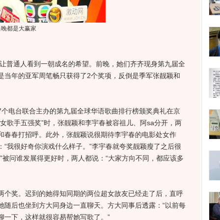
当晚都是大赢家
让普通人看到一朝成名的希望。前晚，她们齐齐现身第九届全
是当年的亚军周笔畅只获得了2个奖项，反倒是季军张靓颖和
个电台联合主办的第九届全球华语歌曲排行榜颁奖典礼在京
女歌手五强奖”时，张靓颖和李宇春被容祖儿、阿sa分开，两
和春春打招呼。此外，张靓颖说很期待李宇春的电影处女作
：“我很好奇你演戏什么样子。”李宇春就夸奖靓颖瘦了之后很
”被问谁发展得更好时，两人都说：“大家方向不同，都应该多
个奖。迟到的她得知同期的两位超女故友已经走了后，直呼
她随后也坐到方大同身边一直聊天。方大同事后透露：“以前每
聊一下，这样就很容易帮她写歌了。”