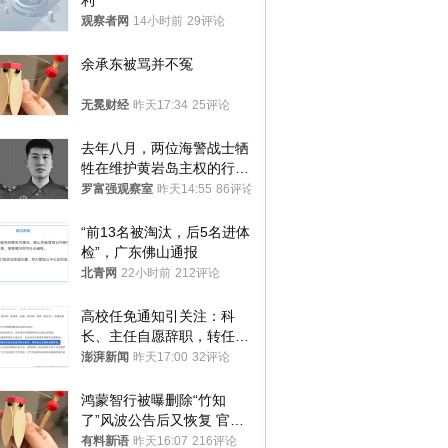
利”
观察者网
14小时前
29评论
余承东被骂并不冤
无冕财经
昨天17:34
25评论
去年八月，两位海警战士牺
牲在维护黄岩岛主权的行动
中
罗富强观察室
昨天14:55
86评论
“前13名被淘汰，后5名进体
检”，广东佛山通报
北青网
22小时前
212评论
高校任免通知引关注：科
长、主任自愿辞职，转任思
政辅导员
澎湃新闻
昨天17:00
32评论
鸿蒙智行被曝删除“竹知
了”风波公告后又恢复 官媒
曾力挺：劝华为要大度的，
有料新语
昨天16:07
216评论