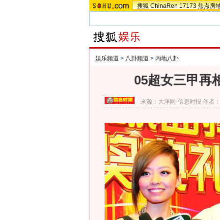
搜狐
ChinaRen
17173
焦点房
娱乐频道
>
八卦频道
>
内地八卦
05超女三甲再
来源：
大洋网-信息时报
作者