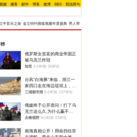
视频
-
播客
-
邮件
-
博客
-
微博
-
BBS
-
我说两句
红牛音乐之旅
金立特约搜狐视频年度盛典
男人帮
评榜
俄罗斯女首富的商业帝国正
被乌克兰炸毁
知世
2小时前
30评论
台风“白海豚”来临，浙江一
家四口走在海边堤坝上，其
中9岁男孩被巨浪卷入海
三湘都市报
6小时前
137评论
中，搜救仍在进行
俄媒终于公开质问！打了乌
克兰这么久,为什么赢不了?
答案令人沉默
尖锋视野
9小时前
23评论
南海真相公开！用命挡住菲