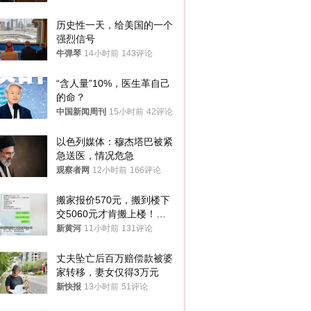
历史性一天，给美国的一个
强烈信号
牛弹琴
14小时前
143评论
“含人量”10%，医生革自己
的命？
中国新闻周刊
15小时前
42评论
以色列媒体：穆杰塔巴被紧
急送医，情况危急
观察者网
12小时前
166评论
搬家报价570元，搬到楼下
交5060元才肯搬上楼！女
子傻眼了……
新黄河
11小时前
131评论
丈夫坠亡后百万赔偿款被婆
家转移，妻女仅得3万元
新快报
13小时前
51评论