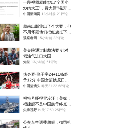
一段视频就能炒出“全国小
炒肉大王”，费大厨“塌房”了
吗？
中国新闻网
12小时前
21评论
越南出版业出了个大案，但
不用怀疑他们把红旗扛下去
的决心
观察者网
15小时前
33评论
美参院通过制裁法案 针对
俄油气进口大国
知世
13小时前
51评论
热身赛-张子宇24+11杨舒
予12分 中国女篮擒尼日利
亚
中国篮镜头
昨天21:22
68评论
福特号吓得冒冷汗！美媒：
福建舰不是中国航母终点，
而是新起点！
尖锋视野
昨天17:59
25评论
公交车空调费超标，扣司机