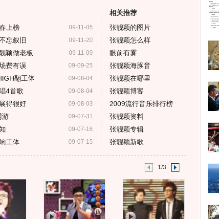
相关推荐
春上榜
张靓颖的图片
09-11-05
不忘叙旧
张靓颖怎么样
09-11-20
靓颖做老板
眼前有雾
09-11-09
场费有误
张靓颖海豚音
09-09-25
IGH翻工体
张靓颖在哪里
09-08-04
唱4首歌
张靓颖博客
09-08-04
展得很好
2009流行音乐排行榜
09-08-03
网游
张靓颖资料
09-07-31
知
张靓颖专辑
09-07-16
响工体
张靓颖新歌
09-07-15
1/3