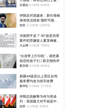
方撞船，两名山东烈士被授
武警最高荣誉
兵器志
8小时前
64评论
伊朗反对派媒体：新任领袖
身体状况很差 随时可能离
世
知世
11小时前
126评论
河南西平县“7·30”故意伤害
案件犯罪嫌疑人夏某钢被抓
获
大众网
4小时前
75评论
“出游带上打印机”，请把暑
假还给孩子们 | 新京报快评
新京报
8小时前
66评论
新疆4A级及以上景区自驾
服务费均改为按车收费
新华社
5小时前
127评论
伊朗总统解释为何与美谈
判：美国最大对手就是中
国，但他们也在对话
知世
11小时前
34评论