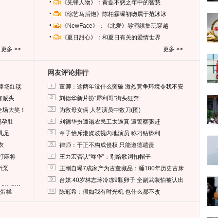
《先锋人物》：黄磊不惑之年中的智慧
《综艺马后炮》陈柏霖曝初吻属于范冰冰
《NewFace》：《北爱》导演续集玩穿越
《夏日甜心》：和夏日有关的爱情世界
更多 >>
更多 >>
网友评论排行
1
捧场红毯
董卿：这两年没什么突破 激烈竞争环境令我不安
2
有派头
刘德华新片扮“犀利哥”街头狂奔
3
全场大笑！
为救母女俩 人艺演员中数刀(图)
4
妈孕肚
刘德华扮邋遢农民工太逼真 遭警察驱赶
5
儿足
章子怡斥港媒歧视内地演员 称刁钻势利
6
衣
律师：于正不构成侵权 只能道德谴责
7
打麻将
王力宏否认“辱华”：别给歌词扣帽子
8
所泵
王刚自曝7成家产为古董藏品：睡180年历史古床
9
台媒:40岁林志玲冷冻9颗卵子 全副武装怕被认出
删掉这照片
10
送蛋糕
陈冠希：假如我有时光机 也什么都不改