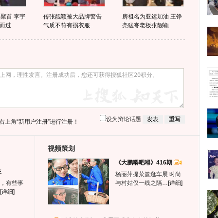
聚首 李宇
传张靓颖被大品牌警告
房祖名为亚运加油 王铮
而过
气质不符有损衣服..
亮猛夸老板张靓颖
设为辩论话题
右上角
“新用户注册”
进行注册！
视频策划
《大鹏嘚吧嘚》416期
生
杨丽萍提菜篮逛车展 时尚
，有些事
与村姑仅一线之隔…
[详细]
[详细]