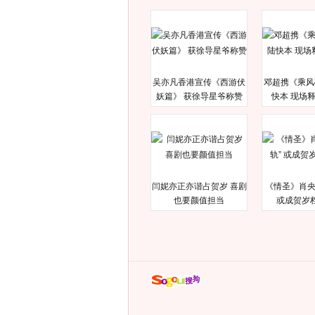
吴亦凡香港宣传《西游伏
邓超携《乘风
妖篇》 获徐导星爷称赞
快本 现场
闫妮亦正亦谐占贺岁 喜剧
《情圣》肖央
也要颜值担当
或成贺岁