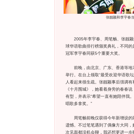
张靓颖和李宇春
2005年李宇春、周笔畅、张靓颖
球华语歌曲排行榜颁奖典礼，不同的
冠军李宇春同获5个重要大奖。
前晚，由北京、广东、香港等地7
举行。在台上领取“最受欢迎华语歌坛
人看起来很生疏。张靓颖事后强调有
《十月围城》，她看着身旁的春春说
有型，并表示“希望一直有她陪伴我。
唱歌多拿奖。”
周笔畅前晚仅获得今年新增设的两
遗憾。不过笔笔遇到了偶像方大同，
次见面都没机会聊，我还想更进一步