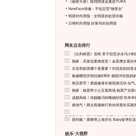
《秘密天使》陈翔情迷金素恩YURA
NewFace张俪：不怕定型“物质女”
明星时尚周报：女明星的欲望衣橱
日韩时尚周报
好莱坞街拍周报
网友点击排行
1
《比利林恩》首映 章子怡范冰冰冯小刚
2
独家：买菜也要拗造型！金星携女逛街
3
京东和奶茶哪个更重要？刘强东的回答
4
杨威晒照庆祝结婚8周年 杨阳洋轻抚妈
5
艳压群芳！唐嫣修身长裙现身活动 仙气
6
独家：姚晨带小土豆逛商场 购置产后新
7
成都风味！张靓颖冯轲曝婚纱照 吃串串
8
接地气！阔太熊黛林打扮休闲逛街买厕
9
马蓉离婚后，砸1000万人民币给媒体要求
10
甜到腻！黄晓明上海庆生 Baby挺孕肚
娱乐·大视野