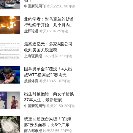
钱？
中国新闻周刊
昨天22:31
98评论
北约学者：对乌克兰的斩首
行动终于开始，几个月内乌
将投降
虚怀论语
昨天15:34
25评论
最高近亿元！多家A股公司
收到美国关税退税
上海证券报
13小时前
221评论
国乒男单全军覆没！4人出
战WTT横滨冠军赛均无缘
八强
搜狐体育
昨天18:45
102评论
出生时被抱错，两女子错换
37年人生，最新进展
中国新闻周刊
昨天21:50
20评论
或重回超强台风级！“白海
豚”云系面积，比6个广东还
大！深圳官方：注意这件事
南方都市报
昨天23:55
39评论