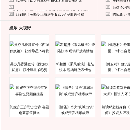
接地气！阔太熊黛林打扮休闲逛街买厕所泵
王刚自曝7
9
9
台媒:40
马蓉离婚后，砸1000万人民币给媒体要求删掉这照片
10
10
甜到腻！黄晓明上海庆生 Baby挺孕肚送蛋糕
陈冠希：假
娱乐·大视野
吴亦凡香港宣传《西游伏
邓超携《乘风破浪》登陆
《健忘村》舒淇
妖篇》 获徐导星爷称赞
快本 现场释放表情包
覆，“村”出自
闫妮亦正亦谐占贺岁 喜剧
《情圣》肖央“真诚出轨”
解读邓超新身份《
也要颜值担当
或成贺岁档爆款帝
师》投资人 不