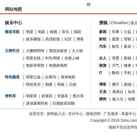
榜
网站地图
娱乐中心
搜狐
|
ChinaRen
|
焦
频道导航
|
明星
|
电影
|
电视
|
音乐
|
戏剧
新闻
|
军事
|
公益
|
|
娱乐播报
|
高清影视
|
社区
|
博客
财经
|
股票
|
理财
|
汽车
|
购车
|
家居
|
王牌栏目
|
大鹏嘚吧嘚
|
潮流实验室
|
大人物
|
明星在线
|
时尚周报
|
先锋人物
女人
|
母婴
|
新娘
|
|
电影评审团
|
电视收视榜
旅游
|
天气
|
健康
|
IT
|
数码
|
手机
|
特色频道
|
明星公益
|
好莱坞
|
香港电影
|
嘻哈音乐
|
独家
|
韩娱
|
日娱
博客
|
圈子
|
邮箱
|
天龙
|
鹿鼎记
|
短信
资料库
|
明星库
|
影视库
|
专题库
|
图片库
搜狗
|
输入法
|
地图
|
滚动新闻列表
|
往期娱首回顾
设置首页
-
搜狗输入法
-
支付中心
-
搜狐招聘
-
广告服务
-
客服中心
Copyright
©
2018 Sohu.com 
搜狐不良信息举