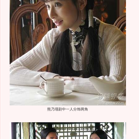
熊乃瑾剧中一人分饰两角