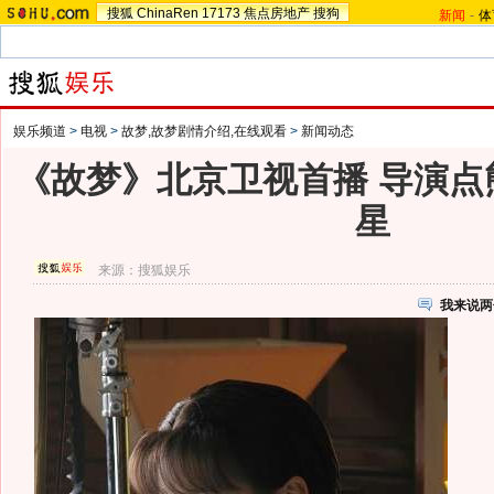
搜狐
ChinaRen
17173
焦点房地产
搜狗
新闻
-
体
娱乐频道
>
电视
>
故梦,故梦剧情介绍,在线观看
>
新闻动态
《故梦》北京卫视首播 导演点
星
来源：
搜狐娱乐
我来说两