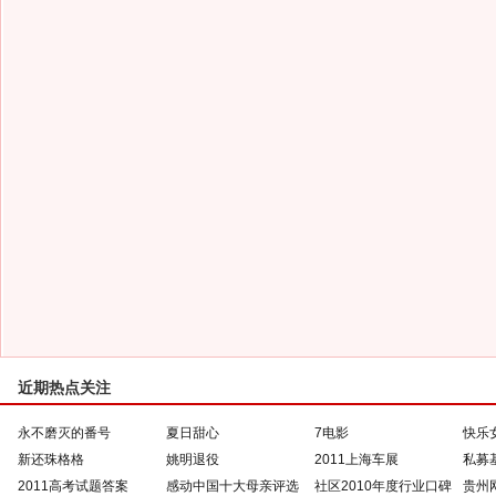
近期热点关注
永不磨灭的番号
夏日甜心
7电影
快乐
新还珠格格
姚明退役
2011上海车展
私募
2011高考试题答案
感动中国十大母亲评选
社区2010年度行业口碑
贵州