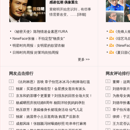
感谢低潮 偶像重生
黄晓明开始意识到，有些事
情需要改变。……
[详细]
《秘密天使》陈翔情迷金素恩YURA
《先锋人
NewFace张俪：不怕定型“物质女”
《综艺马
明星时尚周报：女明星的欲望衣橱
《NewF
日韩时尚周报
好莱坞街拍周报
《夏日甜
更多 >>
网友点击排行
网友评论排行
1
1
《比利林恩》首映 章子怡范冰冰冯小刚捧场红毯
董卿：这两
2
2
独家：买菜也要拗造型！金星携女逛街有派头
刘德华新片
3
3
京东和奶茶哪个更重要？刘强东的回答全场大笑！
为救母女俩
4
4
杨威晒照庆祝结婚8周年 杨阳洋轻抚妈妈孕肚
刘德华扮邋
5
5
艳压群芳！唐嫣修身长裙现身活动 仙气儿足
章子怡斥港
6
6
独家：姚晨带小土豆逛商场 购置产后新衣
律师：于正
7
7
成都风味！张靓颖冯轲曝婚纱照 吃串串打麻将
王力宏否认
8
8