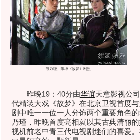
熊乃瑾、
陈坤
《故梦》剧照
昨晚19：40分由
华谊
天意影视公司
代精装大戏《故梦》在北京卫视首度与
剧中唯一一位一人分饰两个重要角色的
乃瑾，昨晚首度亮相就以其古典清丽的
视机前老中青三代电视剧迷们的喜爱。