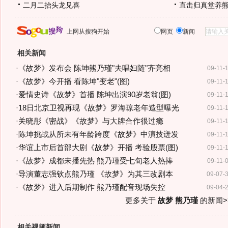
二月二抬头龙见喜
直击归真堂养
上网从搜狗开始
网页
新闻
相关新闻
·
《故梦》发布会 陈坤熊乃瑾"夫唱妇随"齐亮相
09-11-
·
《故梦》今开播 看陈坤"变老"(图)
09-11-
·
爱情史诗《故梦》首播 陈坤出演90岁老翁(图)
09-11-
·
18日北京卫视再现《故梦》罗海琼老年造型曝光
09-11-
·
关晓彤《密战》《故梦》与大牌合作很过瘾
09-11-
·
陈坤挑战从所未有年龄跨度《故梦》中演技迸发
09-11-
·
华谊上市后首部大剧《故梦》开播 考验股票(图)
09-11-
·
《故梦》成都未播先热 熊乃瑾受七旬老人热捧
09-11-
·
导演董志强钦点熊乃瑾 《故梦》为其三改剧本
09-07-
·
《故梦》进入后期制作 熊乃瑾配音现场失控
09-04-
更多关于
故梦 熊乃瑾
的新闻>
相关视频新闻