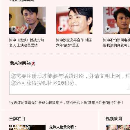
陈坤《故梦》挑战九旬
陈坤沙宝亮再合作 时隔
陈坤不怕演回电视
老人 上演凄美爱情
六年"故梦"重圆
要我演的爽就可
我来说两句
(
0
)
*发表评论前请先注册成为搜狐用户，请点击右上角
“新用户注册”
进行注册！
王牌栏目
视频策划
先锋人物黄晓明：