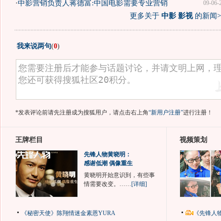
·
中影营销负责人蒋德富:中国电影需要专业营销
09-06-
更多关于
中影 影视
的新闻>
我来说两句
(
0
)
*发表评论前请先注册成为搜狐用户，请点击右上角
“新用户注册”
进行注册！
王牌栏目
视频策划
先锋人物黄晓明：
感谢低潮 偶像重生
黄晓明开始意识到，有些事
情需要改变。……
[详细]
《秘密天使》陈翔情迷金素恩YURA
《先锋人