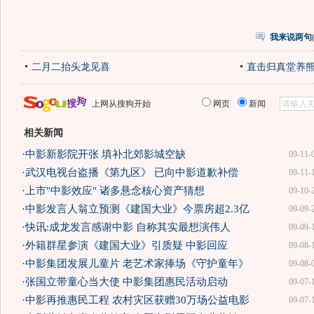
我来说两句
二月二抬头龙见喜
直击归真堂养
上网从搜狗开始
网页
新闻
相关新闻
·
中影新影院开张 填补北郊影城空缺
09-11-
·
武汉电视台盗播《第九区》 已向中影道歉补偿
09-11-
·
上市"中影效应" 诸多悬念核心资产猜想
09-10-
·
中影发言人翁立预测《建国大业》今票房超2.3亿
09-09-
·
快讯:成龙发言感谢中影 自称其实最想演伟人
09-09-
·
外籍群星参演《建国大业》引质疑 中影回应
09-08-
·
中影集团发展儿童片 老艺术家捧场《守护童年》
09-08-
·
张国立带童心当大使 中影集团惠民活动启动
09-07-
·
中影再推惠民工程 农村灾区获赠30万场公益电影
09-07-