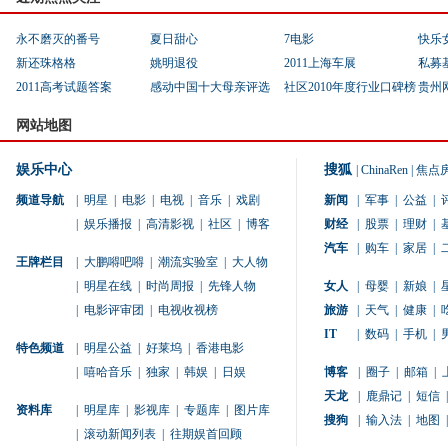
永不磨灭的番号
夏日甜心
7电影
快乐
新还珠格格
姚明退役
2011上海车展
私募
2011高考试题答案
感动中国十大母亲评选
社区2010年度行业口碑榜
贵州
网站地图
娱乐中心
搜狐
|
ChinaRen
|
焦点
频道导航
|
明星
|
电影
|
电视
|
音乐
|
戏剧
新闻
|
军事
|
公益
|
|
娱乐播报
|
高清影视
|
社区
|
博客
财经
|
股票
|
理财
|
汽车
|
购车
|
家居
|
王牌栏目
|
大鹏嘚吧嘚
|
潮流实验室
|
大人物
|
明星在线
|
时尚周报
|
先锋人物
女人
|
母婴
|
新娘
|
|
电影评审团
|
电视收视榜
旅游
|
天气
|
健康
|
IT
|
数码
|
手机
|
特色频道
|
明星公益
|
好莱坞
|
香港电影
|
嘻哈音乐
|
独家
|
韩娱
|
日娱
博客
|
圈子
|
邮箱
|
天龙
|
鹿鼎记
|
短信
|
资料库
|
明星库
|
影视库
|
专题库
|
图片库
搜狗
|
输入法
|
地图
|
|
滚动新闻列表
|
往期娱首回顾