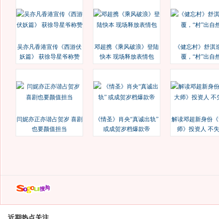
吴亦凡香港宣传《西游伏
邓超携《乘风破浪》登陆
《健忘村》舒淇
妖篇》 获徐导星爷称赞
快本 现场释放表情包
覆，“村”出自
闫妮亦正亦谐占贺岁 喜剧
《情圣》肖央“真诚出轨”
解读邓超新身份《
也要颜值担当
或成贺岁档爆款帝
师》投资人 不
近期热点关注