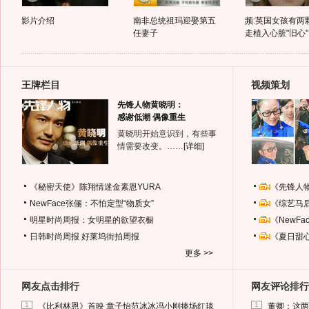
影片介绍
南非总统祖玛迎娶第五
频:英国女孩有两
任妻子
走植入心脏"旧心".
王牌栏目
视频策划
先锋人物黄晓明：
感谢低潮 偶像重生
黄晓明开始意识到，有些事
情需要改变。……
[详细]
《秘密天使》陈翔情迷金素恩YURA
《先锋人
NewFace张俪：不怕定型“物质女”
《综艺马
明星时尚周报：女明星的欲望衣橱
《NewF
日韩时尚周报
好莱坞街拍周报
《夏日甜
更多 >>
网友点击排行
网友评论排行
1
1
《比利林恩》首映 章子怡范冰冰冯小刚捧场红毯
董卿：这两