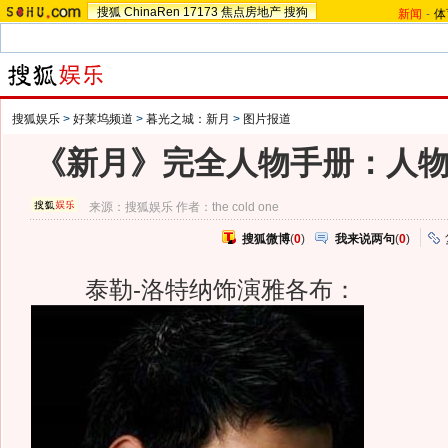
搜狐
ChinaRen
17173
焦点房地产
搜狗
新闻
-
体
搜狐娱乐
>
好莱坞频道
>
暮光之城：新月
>
图片报道
《新月》完全人物手册：人
来源：
搜狐娱乐
作者：the cold one
搜狐微博
(
0
)
我来说两句
(
0
)
泰勒-洛特纳饰演雅各布：