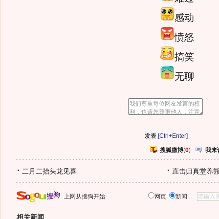
感动
愤怒
搞笑
无聊
[Ctrl+Enter]
搜狐微博
(
0
)
我来
二月二抬头龙见喜
直击归真堂养
上网从搜狗开始
网页
新闻
相关新闻