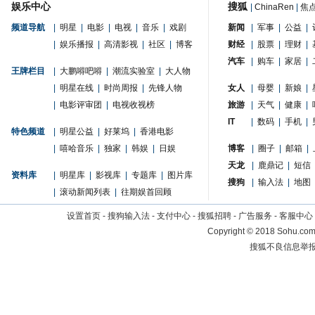
娱乐中心
搜狐
|
ChinaRen
|
焦
频道导航
|
明星
|
电影
|
电视
|
音乐
|
戏剧
新闻
|
军事
|
公益
|
|
娱乐播报
|
高清影视
|
社区
|
博客
财经
|
股票
|
理财
|
汽车
|
购车
|
家居
|
王牌栏目
|
大鹏嘚吧嘚
|
潮流实验室
|
大人物
|
明星在线
|
时尚周报
|
先锋人物
女人
|
母婴
|
新娘
|
|
电影评审团
|
电视收视榜
旅游
|
天气
|
健康
|
IT
|
数码
|
手机
|
特色频道
|
明星公益
|
好莱坞
|
香港电影
|
嘻哈音乐
|
独家
|
韩娱
|
日娱
博客
|
圈子
|
邮箱
|
天龙
|
鹿鼎记
|
短信
资料库
|
明星库
|
影视库
|
专题库
|
图片库
搜狗
|
输入法
|
地图
|
滚动新闻列表
|
往期娱首回顾
设置首页
-
搜狗输入法
-
支付中心
-
搜狐招聘
-
广告服务
-
客服中心
Copyright
©
2018 Sohu.com 
搜狐不良信息举