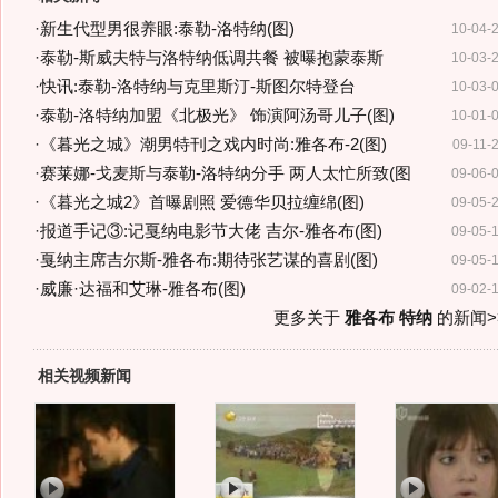
·
新生代型男很养眼:泰勒-洛特纳(图)
10-04-
·
泰勒-斯威夫特与洛特纳低调共餐 被曝抱蒙泰斯
10-03-
·
快讯:泰勒-洛特纳与克里斯汀-斯图尔特登台
10-03-
·
泰勒-洛特纳加盟《北极光》 饰演阿汤哥儿子(图)
10-01-
·
《暮光之城》潮男特刊之戏内时尚:雅各布-2(图)
09-11-
·
赛莱娜-戈麦斯与泰勒-洛特纳分手 两人太忙所致(图
09-06-
·
《暮光之城2》首曝剧照 爱德华贝拉缠绵(图)
09-05-
·
报道手记③:记戛纳电影节大佬 吉尔-雅各布(图)
09-05-
·
戛纳主席吉尔斯-雅各布:期待张艺谋的喜剧(图)
09-05-
·
威廉·达福和艾琳-雅各布(图)
09-02-
更多关于
雅各布 特纳
的新闻>
相关视频新闻