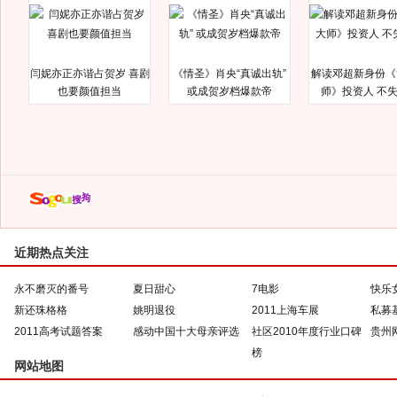
闫妮亦正亦谐占贺岁 喜剧
《情圣》肖央“真诚出轨”
解读邓超新身份《
也要颜值担当
或成贺岁档爆款帝
师》投资人 不
近期热点关注
永不磨灭的番号
夏日甜心
7电影
快乐
新还珠格格
姚明退役
2011上海车展
私募
2011高考试题答案
感动中国十大母亲评选
社区2010年度行业口碑
贵州
榜
网站地图