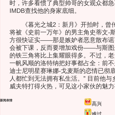
时，许多看惯了典型帅哥的女观众都急
IMDB查找他的身家底细。
《暮光之城2：新月》开拍时，曾传
将被《史前一万年》的男主角史蒂文-
方很快证实——那是嫉妒者恶意散布谣
会被下课，反而要增加戏份——与斯图
的铁三角将比上集耀眼得多。不过，老
一帆风顺的洛特纳把好事都占全：前不
迪士尼明星赛琳娜-戈麦斯的恋情已彻底
人都忙到无法拥有私生活。” 目前他与
威夫特打得火热，可见这小家伙的魅力
新闻表情
高兴
难过