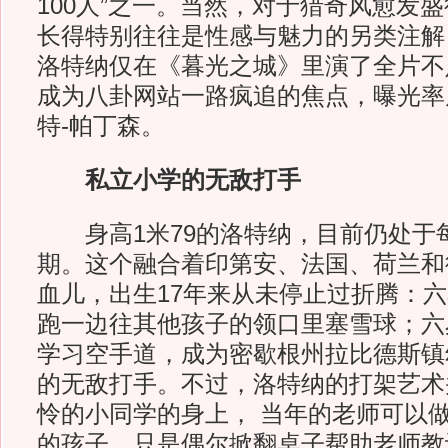
100人”之一。当然，对于猎奇风愈发
长得特别往往是性感与魅力的另类注解
洛特纳仅在《暮光之城》里演了全片不足
成为八卦网站一路疯追的焦点，曝光率
特-帕丁森。
私立小学的无敌打手
身高1米79的洛特纳，目前仍处于
期。这个融合着印第安、法国、荷兰和
血儿，出生17年来从未停止过折腾：
跑一边往其他孩子的领口里塞雪球；六
学习空手道，成为密歇根州拉比德斯镇
的无敌打手。不过，洛特纳的打架艺术
怜的小同学的身上， 当年的老师可以做
的孩子，只是偶尔掀翻桌子帮助老师教