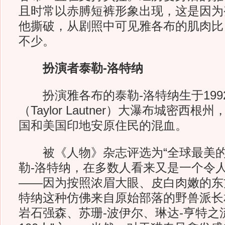
且时常以赤膊短裤形象出现，这是因为
他撕破，从剧照中可见雅各布的肌肉比
不少。
扮演者泰勒-洛特纳
扮演雅各布的泰勒-洛特纳生于1992
（Taylor Lautner）大瀑布城密西
国和美国印地安原住民的混血。
被《人物》杂志评选为“全球最美的1
勒-洛特纳，在多数人看来又是一个令
——因为按照浓眉大眼、皮白肉嫩的东
特纳这种仿佛来自原始部落的野兽派长
岩石强森、苏珊-波伊尔、琳达-亨特之