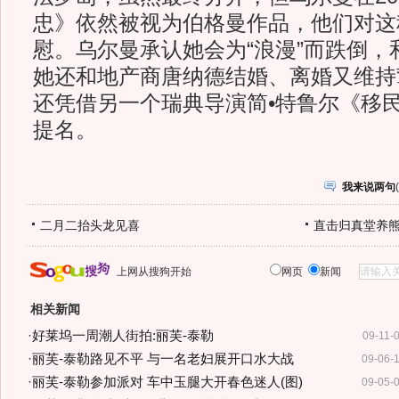
忠》依然被视为伯格曼作品，他们对这种
慰。乌尔曼承认她会为“浪漫”而跌倒，
她还和地产商唐纳德结婚、离婚又维持
还凭借另一个瑞典导演简•特鲁尔《移
提名。
我来说两句
(
二月二抬头龙见喜
直击归真堂养
上网从搜狗开始
网页
新闻
相关新闻
·
好莱坞一周潮人街拍:丽芙-泰勒
09-11-
·
丽芙-泰勒路见不平 与一名老妇展开口水大战
09-06-
·
丽芙-泰勒参加派对 车中玉腿大开春色迷人(图)
09-05-