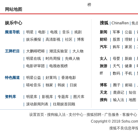
榜
网站地图
娱乐中心
搜狐
|
ChinaRen
|
焦
频道导航
|
明星
|
电影
|
电视
|
音乐
|
戏剧
新闻
|
军事
|
公益
|
|
娱乐播报
|
高清影视
|
社区
|
博客
财经
|
股票
|
理财
|
汽车
|
购车
|
家居
|
王牌栏目
|
大鹏嘚吧嘚
|
潮流实验室
|
大人物
|
明星在线
|
时尚周报
|
先锋人物
女人
|
母婴
|
新娘
|
|
电影评审团
|
电视收视榜
旅游
|
天气
|
健康
|
IT
|
数码
|
手机
|
特色频道
|
明星公益
|
好莱坞
|
香港电影
|
嘻哈音乐
|
独家
|
韩娱
|
日娱
博客
|
圈子
|
邮箱
|
天龙
|
鹿鼎记
|
短信
资料库
|
明星库
|
影视库
|
专题库
|
图片库
搜狗
|
输入法
|
地图
|
滚动新闻列表
|
往期娱首回顾
设置首页
-
搜狗输入法
-
支付中心
-
搜狐招聘
-
广告服务
-
客服中心
Copyright
©
2018 Sohu.com 
搜狐不良信息举