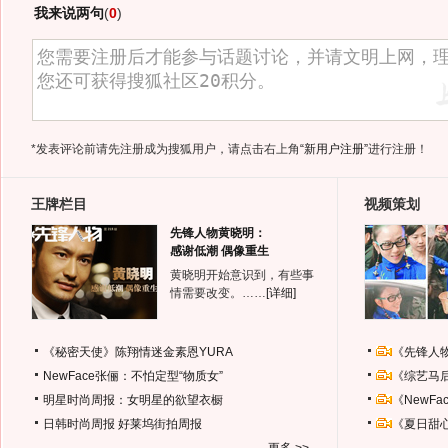
我来说两句
(
0
)
*发表评论前请先注册成为搜狐用户，请点击右上角
“新用户注册”
进行注册！
王牌栏目
视频策划
先锋人物黄晓明：
感谢低潮 偶像重生
黄晓明开始意识到，有些事
情需要改变。……
[详细]
《秘密天使》陈翔情迷金素恩YURA
《先锋人
NewFace张俪：不怕定型“物质女”
《综艺马
明星时尚周报：女明星的欲望衣橱
《NewF
日韩时尚周报
好莱坞街拍周报
《夏日甜