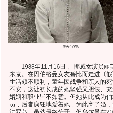
丽芙-乌尔曼
1938年11月16日， 挪威女演员丽
东京。在因伯格曼女友碧比而走进《假
生活颇不顺利，童年因战争和亲人的死
不安，这让初长成的她坚强又胆怯、充
婚姻和职业皆不如意。但她从此成为伯
员，后者疯狂地爱着她，为此离了婚，
法罗岛，虽然最终分开，但乌尔曼在20