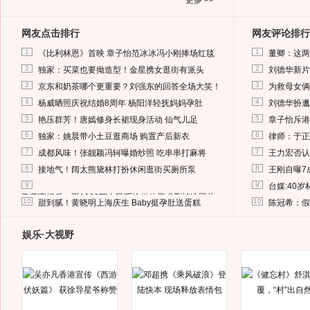
更多 >>
网友点击排行
网友评论排行
1
1
《比利林恩》首映 章子怡范冰冰冯小刚捧场红毯
董卿：这两
2
2
独家：买菜也要拗造型！金星携女逛街有派头
刘德华新片
3
3
京东和奶茶哪个更重要？刘强东的回答全场大笑！
为救母女俩
4
4
杨威晒照庆祝结婚8周年 杨阳洋轻抚妈妈孕肚
刘德华扮邋
5
5
艳压群芳！唐嫣修身长裙现身活动 仙气儿足
章子怡斥港
6
6
独家：姚晨带小土豆逛商场 购置产后新衣
律师：于正
7
7
成都风味！张靓颖冯轲曝婚纱照 吃串串打麻将
王力宏否认
8
8
接地气！阔太熊黛林打扮休闲逛街买厕所泵
王刚自曝7
9
9
台媒:40
马蓉离婚后，砸1000万人民币给媒体要求删掉这照片
10
10
甜到腻！黄晓明上海庆生 Baby挺孕肚送蛋糕
陈冠希：假
娱乐·大视野