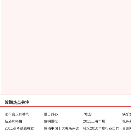
近期热点关注
永不磨灭的番号
夏日甜心
7电影
快乐
新还珠格格
姚明退役
2011上海车展
私募
2011高考试题答案
感动中国十大母亲评选
社区2010年度行业口碑
贵州