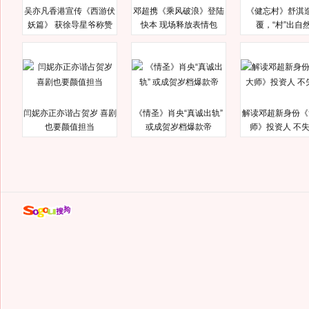
吴亦凡香港宣传《西游伏
邓超携《乘风破浪》登陆
《健忘村》舒淇
妖篇》 获徐导星爷称赞
快本 现场释放表情包
覆，“村”出自
闫妮亦正亦谐占贺岁 喜剧
《情圣》肖央“真诚出轨”
解读邓超新身份《
也要颜值担当
或成贺岁档爆款帝
师》投资人 不