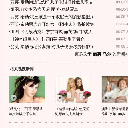
·
丽芙-泰勒街边"上课" 儿子眼泪打转低头不语
09-03-
·
组图:仙女变恐怖天后 丽芙-泰勒写真
08-10-
·
丽芙-泰勒:我应该是一个默默无闻的影星(图)
08-08-
·
丽芙-泰勒票房连开红盘 《陌生人》将拍续集
08-08-
·
组图:《无敌浩克》东京首映 丽芙"狮口"骇人
08-07-
·
《神奇绿巨人》主演丽芙-泰勒生平简介
08-07-
·
丽芙-泰勒与老公离婚 对儿子仍会尽责任(图)
08-05-
更多关于
丽芙 乌尔
的新闻>
相关视频新闻
"精灵公主"丽芙.泰勒 5
《结婚大作战》使安妮
澳洲世界最老博
年婚姻以分手告终
海瑟薇失去奥斯卡
辞世 享年108岁