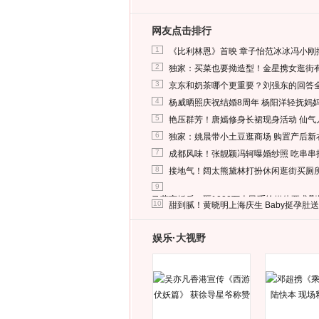
网友点击排行
1
《比利林恩》首映 章子怡范冰冰冯小刚
2
独家：买菜也要拗造型！金星携女逛街
3
京东和奶茶哪个更重要？刘强东的回答
4
杨威晒照庆祝结婚8周年 杨阳洋轻抚妈
5
艳压群芳！唐嫣修身长裙现身活动 仙气
6
独家：姚晨带小土豆逛商场 购置产后新
7
成都风味！张靓颖冯轲曝婚纱照 吃串串
8
接地气！阔太熊黛林打扮休闲逛街买厕
9
马蓉离婚后，砸1000万人民币给媒体要求
10
甜到腻！黄晓明上海庆生 Baby挺孕肚
娱乐·大视野