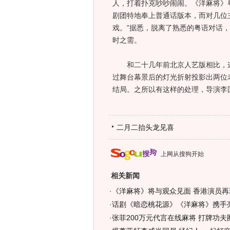
人，打着扑克吵吵闹闹。《洋麻将》
剧团特地奉上普通话版本，而对几位
戏。”据悉，脱离了熟悉的粤语对话，
时之需。
和二十几年前北京人艺版相比，这
过舞台幕景后的灯光折射投影出两位
结局。之所以有这样的处理，导演李
二月二抬头龙见喜
上网从搜狗开始
相关新闻
·
《洋麻将》将与观众见面 香港演员再
·
话剧《暗恋桃花源》《洋麻将》携手
·
张菲200万元代言在线麻将 打牌功夫