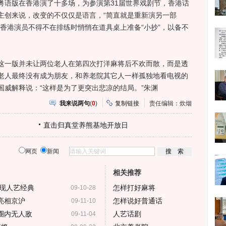
粤语版在香港演了十多场，为参演第31届世界戏剧节，香港话
主创来说，改变的不仅仅是语言，“简直就是重新演另一部
香港演员不得不在排练时悄悄在道具桌上准备“小抄”，以备不
一版并未让两位老人在第四次打洋麻将后不欢而散，而是透
老人最终没有成为朋友，和养老院其它人一样孤独地看电视的
国威解释说：“这样是为了更突出悲凉的结局。”朱渊
我来说两句
(
0
)
复制链接
责任编辑：炊烟
直击归真堂养熊基地开放日
网页
新闻
相关推荐
现人艺经典
怎样打好麻将
09-10-28
亮相京沪
怎样说好普通话
09-11-10
圈内无人敌
人艺话剧
09-11-04