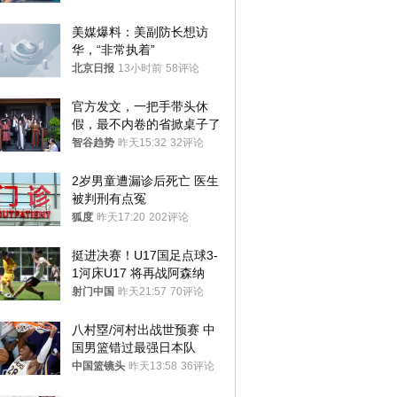
美媒爆料：美副防长想访
华，“非常执着”
北京日报
13小时前
58评论
官方发文，一把手带头休
假，最不内卷的省掀桌子了
智谷趋势
昨天15:32
32评论
2岁男童遭漏诊后死亡 医生
被判刑有点冤
狐度
昨天17:20
202评论
挺进决赛！U17国足点球3-
1河床U17 将再战阿森纳
射门中国
昨天21:57
70评论
八村塁/河村出战世预赛 中
国男篮错过最强日本队
中国篮镜头
昨天13:58
36评论