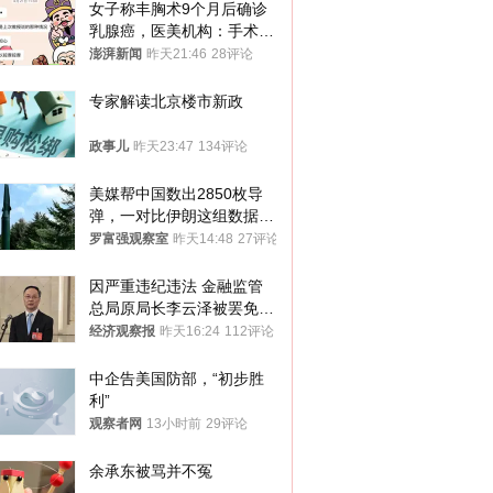
女子称丰胸术9个月后确诊
乳腺癌，医美机构：手术不
可能引发癌症，建议走司法
澎湃新闻
昨天21:46
28评论
途径
专家解读北京楼市新政
政事儿
昨天23:47
134评论
美媒帮中国数出2850枚导
弹，一对比伊朗这组数据，
发现出大事了
罗富强观察室
昨天14:48
27评论
因严重违纪违法 金融监管
总局原局长李云泽被罢免全
国人大代表
经济观察报
昨天16:24
112评论
中企告美国防部，“初步胜
利”
观察者网
13小时前
29评论
余承东被骂并不冤