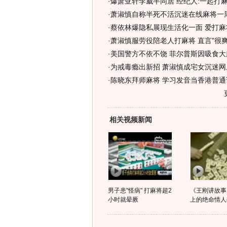
·
爆萧亚轩李威半同居 经纪人:一起打
·
萧淑慎自称半死不活沉迷在线麻将一周
·
蔡依林爆隐私展现生活化一面 爱打麻
·
萧淑慎服劳役陪老人打麻将 直言"很爽"
·
美国警方不依不饶 菲尔普斯因吸食大
·
为戒毒瘾出新招 萧淑慎成宅女沉迷网
·
陈晓东拜师麻将 学习发音当香港普通
相关视频新闻
男子患"怪病" 打麻将超2
《王刚讲故事
小时就晕厥
上的绝命情人