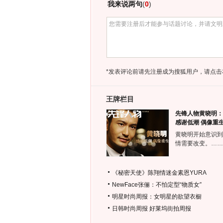
我来说两句
(
0
)
*发表评论前请先注册成为搜狐用户，请点击
王牌栏目
先锋人物黄晓明：
感谢低潮 偶像重
黄晓明开始意识到
情需要改变。……
《秘密天使》陈翔情迷金素恩YURA
NewFace张俪：不怕定型“物质女”
明星时尚周报：女明星的欲望衣橱
日韩时尚周报
好莱坞街拍周报