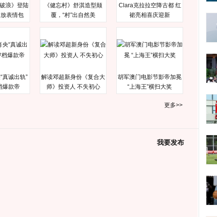
破浪》登陆
《健忘村》舒淇造型颠
Clara克拉拉空降古都 红
释放表情包
覆，“村”出自然美
裙亮相喜庆迎新
“真诚出轨”
解读邓超新身份《复合大
胡军澳门电影节影帝加冕
档爆款帝
师》投资人 不失初心
“上海王”横扫大奖
更多>>
我要发布