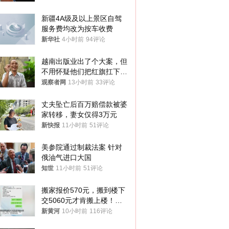
新疆4A级及以上景区自驾
服务费均改为按车收费
新华社
4小时前
94评论
越南出版业出了个大案，但
不用怀疑他们把红旗扛下去
的决心
观察者网
13小时前
33评论
丈夫坠亡后百万赔偿款被婆
家转移，妻女仅得3万元
新快报
11小时前
51评论
美参院通过制裁法案 针对
俄油气进口大国
知世
11小时前
51评论
搬家报价570元，搬到楼下
交5060元才肯搬上楼！女
子傻眼了……
新黄河
10小时前
116评论