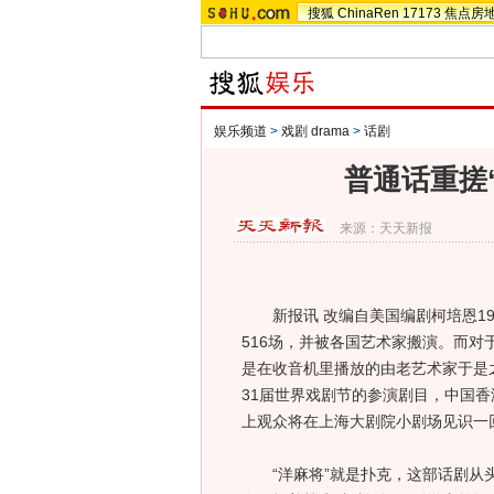
搜狐
ChinaRen
17173
焦点房
娱乐频道
>
戏剧 drama
>
话剧
普通话重搓
来源：
天天新报
新报讯 改编自美国编剧柯培恩19
516场，并被各国艺术家搬演。而对
是在收音机里播放的由老艺术家于是
31届世界戏剧节的参演剧目，中国香
上观众将在上海大剧院小剧场见识一回
“洋麻将”就是扑克，这部话剧从头