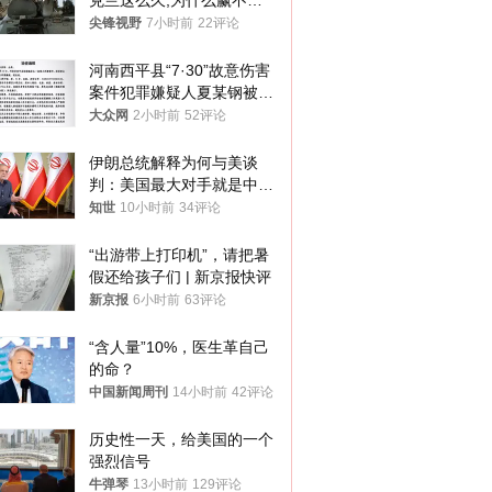
克兰这么久,为什么赢不了?
答案令人沉默
尖锋视野
7小时前
22评论
河南西平县“7·30”故意伤害
案件犯罪嫌疑人夏某钢被抓
获
大众网
2小时前
52评论
伊朗总统解释为何与美谈
判：美国最大对手就是中
国，但他们也在对话
知世
10小时前
34评论
“出游带上打印机”，请把暑
假还给孩子们 | 新京报快评
新京报
6小时前
63评论
“含人量”10%，医生革自己
的命？
中国新闻周刊
14小时前
42评论
历史性一天，给美国的一个
强烈信号
牛弹琴
13小时前
129评论