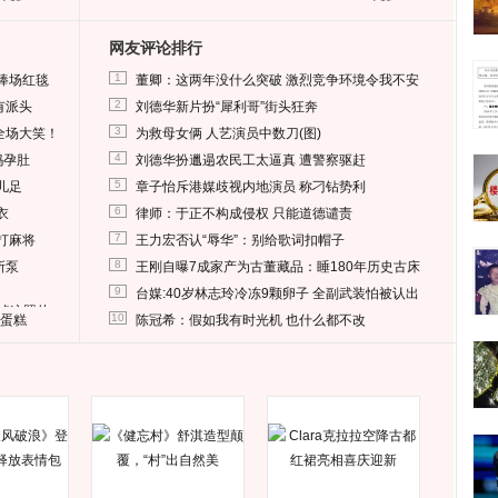
网友评论排行
1
捧场红毯
董卿：这两年没什么突破 激烈竞争环境令我不安
2
有派头
刘德华新片扮“犀利哥”街头狂奔
3
全场大笑！
为救母女俩 人艺演员中数刀(图)
4
妈孕肚
刘德华扮邋遢农民工太逼真 遭警察驱赶
5
儿足
章子怡斥港媒歧视内地演员 称刁钻势利
6
衣
律师：于正不构成侵权 只能道德谴责
7
打麻将
王力宏否认“辱华”：别给歌词扣帽子
8
所泵
王刚自曝7成家产为古董藏品：睡180年历史古床
9
台媒:40岁林志玲冷冻9颗卵子 全副武装怕被认出
删掉这照片
10
送蛋糕
陈冠希：假如我有时光机 也什么都不改