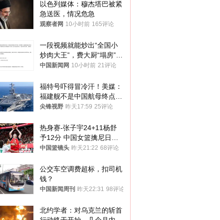
以色列媒体：穆杰塔巴被紧
急送医，情况危急
观察者网
10小时前
165评论
一段视频就能炒出“全国小
炒肉大王”，费大厨“塌房”了
吗？
中国新闻网
10小时前
21评论
福特号吓得冒冷汗！美媒：
福建舰不是中国航母终点，
而是新起点！
尖锋视野
昨天17:59
25评论
热身赛-张子宇24+11杨舒
予12分 中国女篮擒尼日利
亚
中国篮镜头
昨天21:22
68评论
公交车空调费超标，扣司机
钱？
中国新闻周刊
昨天22:31
98评论
北约学者：对乌克兰的斩首