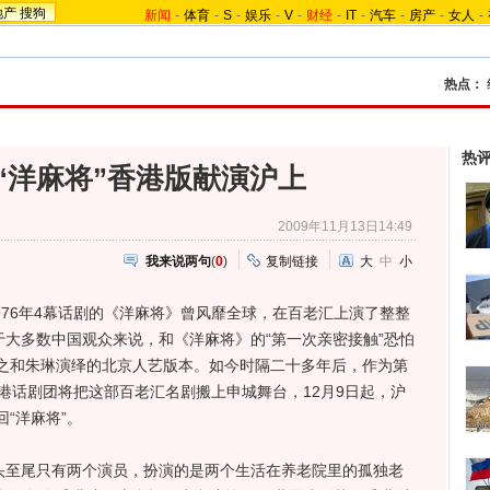
地产
搜狗
新闻
-
体育
-
S
-
娱乐
-
V
-
财经
-
IT
-
汽车
-
房产
-
女人
-
热点：
热
“洋麻将”香港版献演沪上
2009年11月13日14:49
我来说两句
(
0
)
复制链接
大
中
小
76年4幕话剧的《洋麻将》曾风靡全球，在百老汇上演了整整
于大多数中国观众来说，和《洋麻将》的“第一次亲密接触”恐怕
之和朱琳演绎的北京人艺版本。如今时隔二十多年后，作为第
港话剧团将把这部百老汇名剧搬上申城舞台，12月9日起，沪
“洋麻将”。
至尾只有两个演员，扮演的是两个生活在养老院里的孤独老