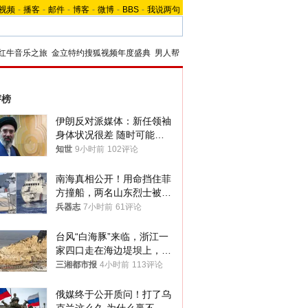
视频
-
播客
-
邮件
-
博客
-
微博
-
BBS
-
我说两句
红牛音乐之旅
金立特约搜狐视频年度盛典
男人帮
评榜
伊朗反对派媒体：新任领袖
身体状况很差 随时可能离
世
知世
9小时前
102评论
南海真相公开！用命挡住菲
方撞船，两名山东烈士被授
武警最高荣誉
兵器志
7小时前
61评论
台风“白海豚”来临，浙江一
家四口走在海边堤坝上，其
中9岁男孩被巨浪卷入海
三湘都市报
4小时前
113评论
中，搜救仍在进行
俄媒终于公开质问！打了乌