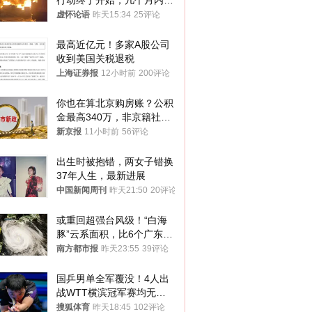
行动终于开始，几个月内乌
将投降
虚怀论语
昨天15:34
25评论
最高近亿元！多家A股公司
收到美国关税退税
上海证券报
12小时前
200评论
你也在算北京购房账？公积
金最高340万，非京籍社保
1年
新京报
11小时前
56评论
出生时被抱错，两女子错换
37年人生，最新进展
中国新闻周刊
昨天21:50
20评论
或重回超强台风级！“白海
豚”云系面积，比6个广东还
大！深圳官方：注意这件事
南方都市报
昨天23:55
39评论
国乒男单全军覆没！4人出
战WTT横滨冠军赛均无缘
八强
搜狐体育
昨天18:45
102评论