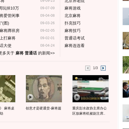
麻将
北京养老院
09-09-23
玩掉10万
麻将游戏
09-07-09
将爱管闲事
北京麻将
09-04-08
(图)
扑克技巧
09-03-26
麻将蹲班房
麻将技巧
09-02-05
上打麻将
普通话考试
09-02-01
话大使
麻将连连看
08-04-24
更多关于
麻将 普通话
的新闻>>
1/3
》 麻将桌
创意才是硬通货-麻将篇
重庆彭水政协主席办公
劫
区放麻将机被副主席..