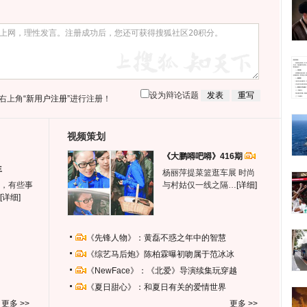
设为辩论话题
右上角
“新用户注册”
进行注册！
视频策划
《大鹏嘚吧嘚》416期
生
杨丽萍提菜篮逛车展 时尚
，有些事
与村姑仅一线之隔…
[详细]
[详细]
《先锋人物》：黄磊不惑之年中的智慧
《综艺马后炮》陈柏霖曝初吻属于范冰冰
《NewFace》：《北爱》导演续集玩穿越
《夏日甜心》：和夏日有关的爱情世界
更多 >>
更多 >>