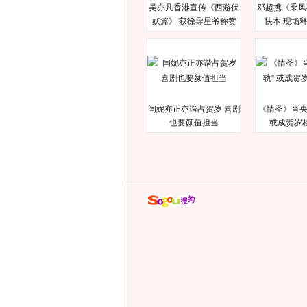
吴亦凡香港宣传《西游伏
邓超携《乘风
妖篇》 获徐导星爷称赞
快本 现场
闫妮亦正亦谐占贺岁 喜剧
《情圣》肖央
也要颜值担当
或成贺岁