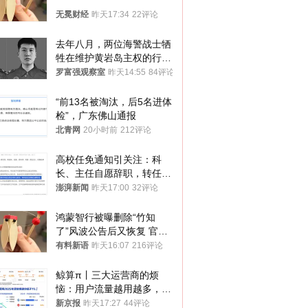
无冕财经
昨天17:34
22评论
去年八月，两位海警战士牺
牲在维护黄岩岛主权的行动
中
罗富强观察室
昨天14:55
84评论
“前13名被淘汰，后5名进体
检”，广东佛山通报
北青网
20小时前
212评论
高校任免通知引关注：科
长、主任自愿辞职，转任思
政辅导员
澎湃新闻
昨天17:00
32评论
鸿蒙智行被曝删除“竹知
了”风波公告后又恢复 官媒
曾力挺：劝华为要大度的，
有料新语
昨天16:07
216评论
你们适不适合？
鲸算π丨三大运营商的烦
恼：用户流量越用越多，收
入却越来越少
新京报
昨天17:27
44评论