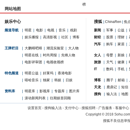
榜
网站地图
娱乐中心
搜狐
|
ChinaRen
|
焦
频道导航
|
明星
|
电影
|
电视
|
音乐
|
戏剧
新闻
|
军事
|
公益
|
|
娱乐播报
|
高清影视
|
社区
|
博客
财经
|
股票
|
理财
|
汽车
|
购车
|
家居
|
王牌栏目
|
大鹏嘚吧嘚
|
潮流实验室
|
大人物
|
明星在线
|
时尚周报
|
先锋人物
女人
|
母婴
|
新娘
|
|
电影评审团
|
电视收视榜
旅游
|
天气
|
健康
|
IT
|
数码
|
手机
|
特色频道
|
明星公益
|
好莱坞
|
香港电影
|
嘻哈音乐
|
独家
|
韩娱
|
日娱
博客
|
圈子
|
邮箱
|
天龙
|
鹿鼎记
|
短信
资料库
|
明星库
|
影视库
|
专题库
|
图片库
搜狗
|
输入法
|
地图
|
滚动新闻列表
|
往期娱首回顾
设置首页
-
搜狗输入法
-
支付中心
-
搜狐招聘
-
广告服务
-
客服中心
Copyright
©
2018 Sohu.com 
搜狐不良信息举