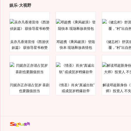
娱乐·大视野
吴亦凡香港宣传《西游伏
邓超携《乘风破浪》登陆
《健忘村》舒淇
妖篇》 获徐导星爷称赞
快本 现场释放表情包
覆，“村”出自
闫妮亦正亦谐占贺岁 喜剧
《情圣》肖央“真诚出轨”
解读邓超新身份《
也要颜值担当
或成贺岁档爆款帝
师》投资人 不