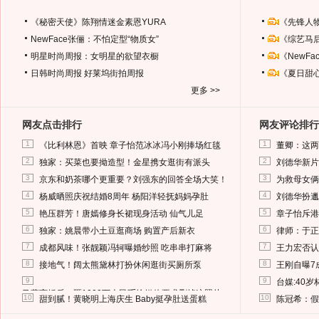
《秘密天使》陈翔情迷金素恩YURA
《先锋人
NewFace张俪：不怕定型“物质女”
《综艺马
明星时尚周报：女明星的欲望衣橱
《NewF
日韩时尚周报
好莱坞街拍周报
《夏日甜
更多 >>
网友点击排行
网友评论排行
1
1
《比利林恩》首映 章子怡范冰冰冯小刚捧场红毯
董卿：这两
2
2
独家：买菜也要拗造型！金星携女逛街有派头
刘德华新片
3
3
京东和奶茶哪个更重要？刘强东的回答全场大笑！
为救母女俩
4
4
杨威晒照庆祝结婚8周年 杨阳洋轻抚妈妈孕肚
刘德华扮邋
5
5
艳压群芳！唐嫣修身长裙现身活动 仙气儿足
章子怡斥港
6
6
独家：姚晨带小土豆逛商场 购置产后新衣
律师：于正
7
7
成都风味！张靓颖冯轲曝婚纱照 吃串串打麻将
王力宏否认
8
8
接地气！阔太熊黛林打扮休闲逛街买厕所泵
王刚自曝7
9
9
台媒:40
马蓉离婚后，砸1000万人民币给媒体要求删掉这照片
10
10
甜到腻！黄晓明上海庆生 Baby挺孕肚送蛋糕
陈冠希：假