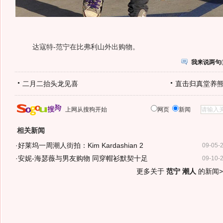
达寇特-范宁在比弗利山外出购物。
我来说两句
(
二月二抬头龙见喜
直击归真堂养
上网从搜狗开始
网页
新闻
相关新闻
·
好莱坞一周潮人街拍：Kim Kardashian 2
09-05-
·
安妮-海瑟薇与男友购物 同穿帽衫默契十足
09-10-
更多关于
范宁 潮人
的新闻>