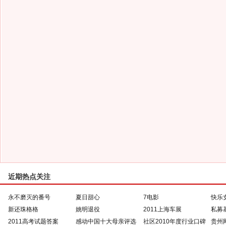
近期热点关注
永不磨灭的番号
夏日甜心
7电影
快乐
新还珠格格
姚明退役
2011上海车展
私募
2011高考试题答案
感动中国十大母亲评选
社区2010年度行业口碑
贵州