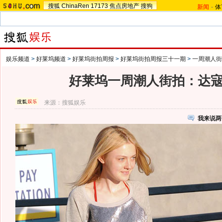
搜狐
ChinaRen
17173
焦点房地产
搜狗
新闻
-
体
娱乐频道
>
好莱坞频道
>
好莱坞街拍周报
>
好莱坞街拍周报三十一期
>
一周潮人街
好莱坞一周潮人街拍：达寇
来源：
搜狐娱乐
我来说两