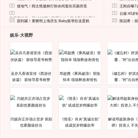
8
8
接地气！阔太熊黛林打扮休闲逛街买厕所泵
王刚自曝7
9
9
台媒:40
马蓉离婚后，砸1000万人民币给媒体要求删掉这照片
10
10
甜到腻！黄晓明上海庆生 Baby挺孕肚送蛋糕
陈冠希：假
娱乐·大视野
吴亦凡香港宣传《西游伏
邓超携《乘风破浪》登陆
《健忘村》舒淇
妖篇》 获徐导星爷称赞
快本 现场释放表情包
覆，“村”出自
闫妮亦正亦谐占贺岁 喜剧
《情圣》肖央“真诚出轨”
解读邓超新身份《
也要颜值担当
或成贺岁档爆款帝
师》投资人 不