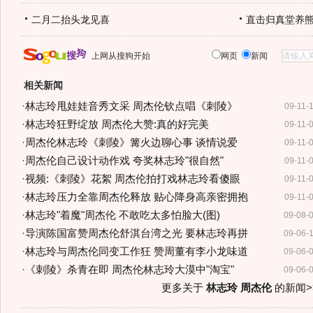
二月二抬头龙见喜
直击归真堂养
上网从搜狗开始
网页
新闻
相关新闻
·
林志玲甩娃娃音秀文采 周杰伦钦点唱《刺陵》
09-11-
·
林志玲狂野绽放 周杰伦大赞:真的好完美
09-11-
·
周杰伦林志玲《刺陵》篝火边聊心事 谈情说爱
09-11-
·
周杰伦自己设计动作戏 夸奖林志玲"很自然"
09-11-
·
视频:《刺陵》花絮 周杰伦拍打戏林志玲看傻眼
09-11-
·
林志玲压力全靠周杰伦释放 贴心降身高亲密拥抱
09-11-
·
林志玲"着魔"周杰伦 不敢吃太多怕脸大(图)
09-08-
·
导演陈国富赞周杰伦舒淇台湾之光 要林志玲再拼
09-06-
·
林志玲与周杰伦同变工作狂 赞周董有李小龙味道
09-06-
·
《刺陵》杀青在即 周杰伦林志玲大漠中"淘宝"
09-06-
更多关于
林志玲 周杰伦
的新闻>