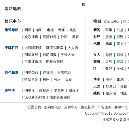
榜
网站地图
娱乐中心
搜狐
|
ChinaRen
|
焦
频道导航
|
明星
|
电影
|
电视
|
音乐
|
戏剧
新闻
|
军事
|
公益
|
|
娱乐播报
|
高清影视
|
社区
|
博客
财经
|
股票
|
理财
|
汽车
|
购车
|
家居
|
王牌栏目
|
大鹏嘚吧嘚
|
潮流实验室
|
大人物
|
明星在线
|
时尚周报
|
先锋人物
女人
|
母婴
|
新娘
|
|
电影评审团
|
电视收视榜
旅游
|
天气
|
健康
|
IT
|
数码
|
手机
|
特色频道
|
明星公益
|
好莱坞
|
香港电影
|
嘻哈音乐
|
独家
|
韩娱
|
日娱
博客
|
圈子
|
邮箱
|
天龙
|
鹿鼎记
|
短信
资料库
|
明星库
|
影视库
|
专题库
|
图片库
搜狗
|
输入法
|
地图
|
滚动新闻列表
|
往期娱首回顾
设置首页
-
搜狗输入法
-
支付中心
-
搜狐招聘
-
广告服务
-
客服中心
Copyright
©
2018 Sohu.com 
搜狐不良信息举