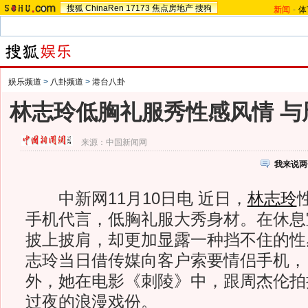
搜狐
ChinaRen
17173
焦点房地产
搜狗
新闻
-
体
娱乐频道
>
八卦频道
>
港台八卦
林志玲低胸礼服秀性感风情 与
来源：
中国新闻网
我来说两
中新网11月10日电 近日，
林志玲
手机代言，低胸礼服大秀身材。在休息
披上披肩，却更加显露一种挡不住的性
志玲当日借传媒向客户索要情侣手机，
外，她在电影《刺陵》中，跟周杰伦拍
过夜的浪漫戏份。