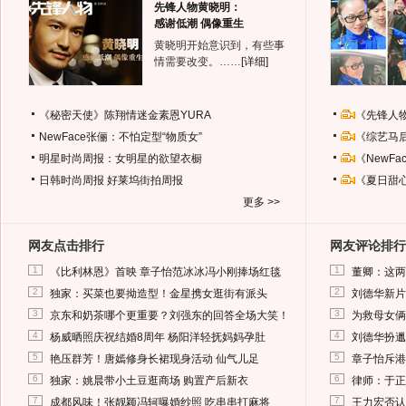
先锋人物黄晓明：
感谢低潮 偶像重生
黄晓明开始意识到，有些事
情需要改变。……
[详细]
《秘密天使》陈翔情迷金素恩YURA
《先锋人
NewFace张俪：不怕定型“物质女”
《综艺马
明星时尚周报：女明星的欲望衣橱
《NewF
日韩时尚周报
好莱坞街拍周报
《夏日甜
更多 >>
网友点击排行
网友评论排行
1
1
《比利林恩》首映 章子怡范冰冰冯小刚捧场红毯
董卿：这两
2
2
独家：买菜也要拗造型！金星携女逛街有派头
刘德华新片
3
3
京东和奶茶哪个更重要？刘强东的回答全场大笑！
为救母女俩
4
4
杨威晒照庆祝结婚8周年 杨阳洋轻抚妈妈孕肚
刘德华扮邋
5
5
艳压群芳！唐嫣修身长裙现身活动 仙气儿足
章子怡斥港
6
6
独家：姚晨带小土豆逛商场 购置产后新衣
律师：于正
7
7
成都风味！张靓颖冯轲曝婚纱照 吃串串打麻将
王力宏否认