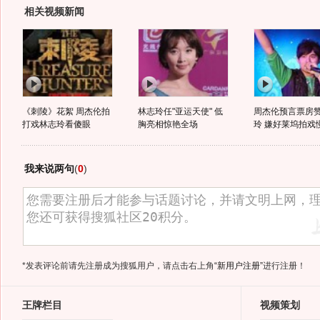
相关视频新闻
《刺陵》花絮 周杰伦拍
林志玲任"亚运天使" 低
周杰伦预言票房
打戏林志玲看傻眼
胸亮相惊艳全场
玲 嫌好莱坞拍戏
我来说两句
(
0
)
*发表评论前请先注册成为搜狐用户，请点击右上角
“新用户注册”
进行注册！
王牌栏目
视频策划