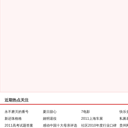
近期热点关注
永不磨灭的番号
夏日甜心
7电影
快乐
新还珠格格
姚明退役
2011上海车展
私募
2011高考试题答案
感动中国十大母亲评选
社区2010年度行业口碑
贵州