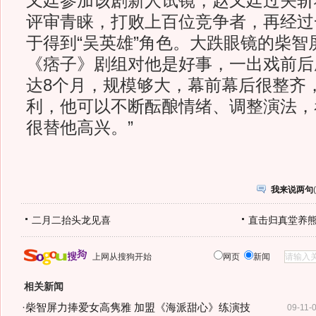
又廷参加该剧新人试镜，赵又廷过关斩
评审青睐，打败上百位竞争者，再经过
于得到“吴英雄”角色。大跌眼镜的柴智
《痞子》剧组对他是好事，一出戏前后
达8个月，规模够大，幕前幕后很整齐
利，他可以不断酝酿情绪、调整演法，
很替他高兴。”
我来说两句
(
二月二抬头龙见喜
直击归真堂养
上网从搜狗开始
网页
新闻
相关新闻
·
柴智屏力捧爱女高隽雅 加盟《海派甜心》练演技
09-11-