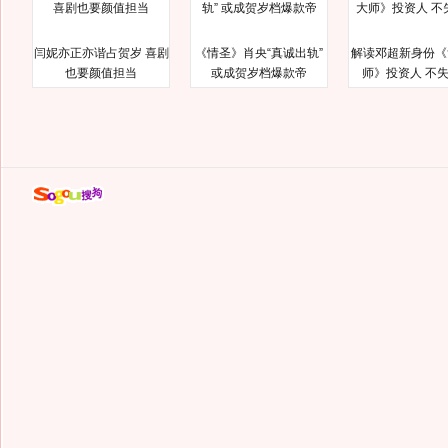
闫妮亦正亦谐占贺岁 喜剧
《情圣》肖央“真诚出轨”
解读邓超新身份《
也要颜值担当
或成贺岁档爆款帝
师》投资人 不