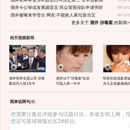
·
酒井初审希望旁听数创日司法史第二 倍率创新高
09-10-
·
酒井今公审或发离婚宣言 民众冒雨排队申请旁听
09-10-
·
酒井被曝来华登台 网友:不能捡人家垃圾当宝
09-10-
更多关于
酒井 涉毒案
的新闻>
相关视频新闻
酒井初审全面认罪 涉毒
酒井法子"涉毒案"始末
明星犯错道歉需诚
案拟判入狱1年半
可能入狱一年半
井玉女形象难挽
我来说两句
(
0
)