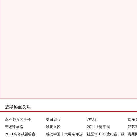
近期热点关注
永不磨灭的番号
夏日甜心
7电影
快乐
新还珠格格
姚明退役
2011上海车展
私募
2011高考试题答案
感动中国十大母亲评选
社区2010年度行业口碑
贵州