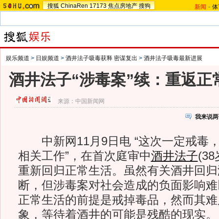
搜狐
ChinaRen
17173
焦点房地产
搜狗
新闻
-
体
娱乐频道
>
日娱频道
>
酒井法子吸毒获释 密谋复出
>
酒井法子吸毒最新进展
酒井法子“涉毒案”续：重返正
来源：
中国新闻网
我来说两
中新网11月9日电 “这次一定戒毒
相关工作”，在首次庭审中
酒井法子
(3
重新回归正常生活。虽然有关酒井回归
断，但涉毒案对社会造成的负面影响难
正常生活的前提是戒掉毒品，然而其难
象，等待着酒井的可能是残酷的现实。