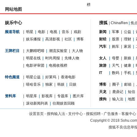
榜
网站地图
娱乐中心
搜狐
|
ChinaRen
|
焦
频道导航
|
明星
|
电影
|
电视
|
音乐
|
戏剧
新闻
|
军事
|
公益
|
|
娱乐播报
|
高清影视
|
社区
|
博客
财经
|
股票
|
理财
|
汽车
|
购车
|
家居
|
王牌栏目
|
大鹏嘚吧嘚
|
潮流实验室
|
大人物
|
明星在线
|
时尚周报
|
先锋人物
女人
|
母婴
|
新娘
|
|
电影评审团
|
电视收视榜
旅游
|
天气
|
健康
|
IT
|
数码
|
手机
|
特色频道
|
明星公益
|
好莱坞
|
香港电影
|
嘻哈音乐
|
独家
|
韩娱
|
日娱
博客
|
圈子
|
邮箱
|
天龙
|
鹿鼎记
|
短信
资料库
|
明星库
|
影视库
|
专题库
|
图片库
搜狗
|
输入法
|
地图
|
滚动新闻列表
|
往期娱首回顾
设置首页
-
搜狗输入法
-
支付中心
-
搜狐招聘
-
广告服务
-
客服中心
Copyright
©
2018 Sohu.com 
搜狐不良信息举