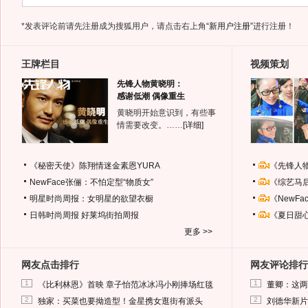
*发表评论前请先注册成为搜狐用户，请点击右上角
“新用户注册”
进行注册！
王牌栏目
视频策划
先锋人物黄晓明：
感谢低潮 偶像重生
黄晓明开始意识到，有些事
情需要改变。……
[详细]
《秘密天使》陈翔情迷金素恩YURA
《先锋人
NewFace张俪：不怕定型“物质女”
《综艺马
明星时尚周报：女明星的欲望衣橱
《NewF
日韩时尚周报
好莱坞街拍周报
《夏日甜
更多 >>
网友点击排行
网友评论排行
1
1
《比利林恩》首映 章子怡范冰冰冯小刚捧场红毯
董卿：这两
2
2
独家：买菜也要拗造型！金星携女逛街有派头
刘德华新片