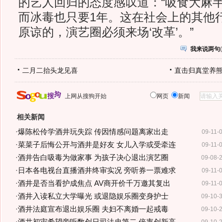
的艺人回归的态度感叹道：“吸食大麻
而冰毒也只要1年。这在社会上的其他
原谅的，演艺圈必须来场‘改革’。”
我来说两句
(
二月二抬头龙见喜
直击归真堂养
上网从搜狗开始
网页
新闻
相关新闻
·
爆陈松伶学酒井玩失踪 传因情感问题离家出走
09-11-
·
菜菜子后悔公开与酒井是好友 女儿入学或受牵连
09-11-
·
酒井告白吸毒为做家事 为孩子决心退出演艺圈
09-08-
·
日本各电视台直播酒井终审实况 旁听券一票难求
09-11-
·
酒井是否当看护成焦点 AV商开价千万邀其复出
09-11-
·
酒井入读私立大学曝光 或退隐娱乐圈变身护士
09-10-
·
酒井法庭宣布退出娱乐圈 夫妇不离婚一起戒毒
09-10-