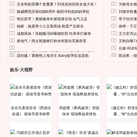
3
3
京东和奶茶哪个更重要？刘强东的回答全场大笑！
为救母女俩
4
4
杨威晒照庆祝结婚8周年 杨阳洋轻抚妈妈孕肚
刘德华扮邋
5
5
艳压群芳！唐嫣修身长裙现身活动 仙气儿足
章子怡斥港
6
6
独家：姚晨带小土豆逛商场 购置产后新衣
律师：于正
7
7
成都风味！张靓颖冯轲曝婚纱照 吃串串打麻将
王力宏否认
8
8
接地气！阔太熊黛林打扮休闲逛街买厕所泵
王刚自曝7
9
9
台媒:40
马蓉离婚后，砸1000万人民币给媒体要求删掉这照片
10
10
甜到腻！黄晓明上海庆生 Baby挺孕肚送蛋糕
陈冠希：假
娱乐·大视野
吴亦凡香港宣传《西游伏
邓超携《乘风破浪》登陆
《健忘村》舒淇
妖篇》 获徐导星爷称赞
快本 现场释放表情包
覆，“村”出自