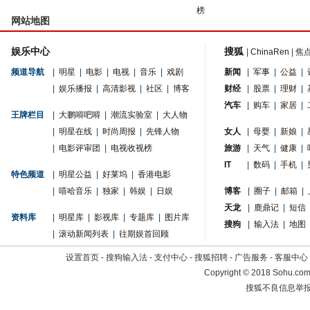
榜
网站地图
娱乐中心
搜狐
|
ChinaRen
|
焦
频道导航
|
明星
|
电影
|
电视
|
音乐
|
戏剧
新闻
|
军事
|
公益
|
|
娱乐播报
|
高清影视
|
社区
|
博客
财经
|
股票
|
理财
|
汽车
|
购车
|
家居
|
王牌栏目
|
大鹏嘚吧嘚
|
潮流实验室
|
大人物
|
明星在线
|
时尚周报
|
先锋人物
女人
|
母婴
|
新娘
|
|
电影评审团
|
电视收视榜
旅游
|
天气
|
健康
|
IT
|
数码
|
手机
|
特色频道
|
明星公益
|
好莱坞
|
香港电影
|
嘻哈音乐
|
独家
|
韩娱
|
日娱
博客
|
圈子
|
邮箱
|
天龙
|
鹿鼎记
|
短信
资料库
|
明星库
|
影视库
|
专题库
|
图片库
搜狗
|
输入法
|
地图
|
滚动新闻列表
|
往期娱首回顾
设置首页
-
搜狗输入法
-
支付中心
-
搜狐招聘
-
广告服务
-
客服中心
Copyright
©
2018 Sohu.com 
搜狐不良信息举