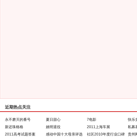
近期热点关注
永不磨灭的番号
夏日甜心
7电影
快乐
新还珠格格
姚明退役
2011上海车展
私募
2011高考试题答案
感动中国十大母亲评选
社区2010年度行业口碑
贵州