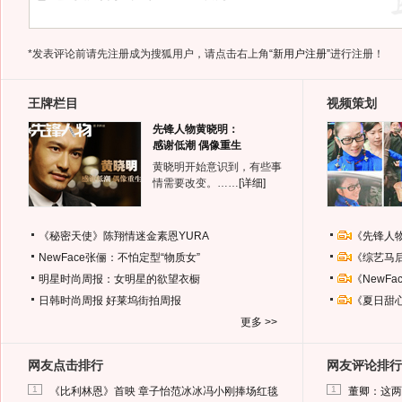
*发表评论前请先注册成为搜狐用户，请点击右上角
“新用户注册”
进行注册！
王牌栏目
视频策划
先锋人物黄晓明：
感谢低潮 偶像重生
黄晓明开始意识到，有些事
情需要改变。……
[详细]
《秘密天使》陈翔情迷金素恩YURA
《先锋人
NewFace张俪：不怕定型“物质女”
《综艺马
明星时尚周报：女明星的欲望衣橱
《NewF
日韩时尚周报
好莱坞街拍周报
《夏日甜
更多 >>
网友点击排行
网友评论排行
1
1
《比利林恩》首映 章子怡范冰冰冯小刚捧场红毯
董卿：这两