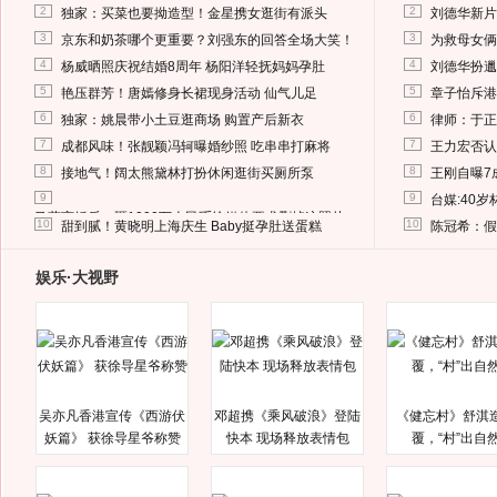
2
2
独家：买菜也要拗造型！金星携女逛街有派头
刘德华新片
3
3
京东和奶茶哪个更重要？刘强东的回答全场大笑！
为救母女俩
4
4
杨威晒照庆祝结婚8周年 杨阳洋轻抚妈妈孕肚
刘德华扮邋
5
5
艳压群芳！唐嫣修身长裙现身活动 仙气儿足
章子怡斥港
6
6
独家：姚晨带小土豆逛商场 购置产后新衣
律师：于正
7
7
成都风味！张靓颖冯轲曝婚纱照 吃串串打麻将
王力宏否认
8
8
接地气！阔太熊黛林打扮休闲逛街买厕所泵
王刚自曝7
9
9
台媒:40
马蓉离婚后，砸1000万人民币给媒体要求删掉这照片
10
10
甜到腻！黄晓明上海庆生 Baby挺孕肚送蛋糕
陈冠希：假
娱乐·大视野
吴亦凡香港宣传《西游伏
邓超携《乘风破浪》登陆
《健忘村》舒淇
妖篇》 获徐导星爷称赞
快本 现场释放表情包
覆，“村”出自