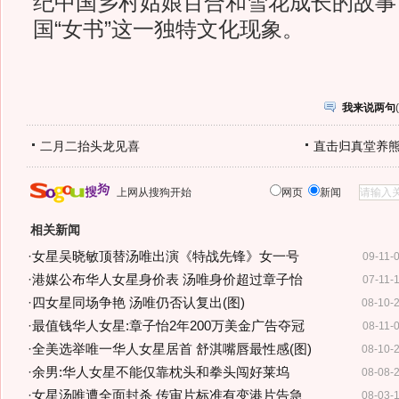
纪中国乡村姑娘百合和雪花成长的故事
国“女书”这一独特文化现象。
我来说两句
(
二月二抬头龙见喜
直击归真堂养
上网从搜狗开始
网页
新闻
相关新闻
·
女星吴晓敏顶替汤唯出演《特战先锋》女一号
09-11-
·
港媒公布华人女星身价表 汤唯身价超过章子怡
07-11-
·
四女星同场争艳 汤唯仍否认复出(图)
08-10-
·
最值钱华人女星:章子怡2年200万美金广告夺冠
08-11-
·
全美选举唯一华人女星居首 舒淇嘴唇最性感(图)
08-10-
·
余男:华人女星不能仅靠枕头和拳头闯好莱坞
08-08-
·
女星汤唯遭全面封杀 传审片标准有变港片告急
08-03-