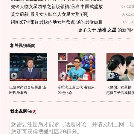
·
先锋人物女星领袖之新锐领袖:汤唯 中国式盛放
07-12-
·
莫文蔚获"最具女人味华人女星大奖"(图)
07-11-
·
组图:07年窜红最快内地女星盘点 汤唯最受瞩目
07-11-
更多关于
汤唯 女星
的新闻>
相关视频新闻
巴黎时尚迪奥新装展 汤
汤唯恋上富二代 港姐泳
《建国》女星抢
唯现身看秀
装进化论
赵薇章子怡成群
我来说两句
(
0
)