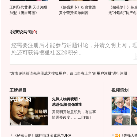
王刚取代黄渤 天价片酬
《倔强萝卜》折磨黄渤
《倔强萝卜》幕后
加盟《唐吉可德》
黄小蕾赞师弟刻苦
渤"小聪明"抗严冬
我来说两句
(
0
)
*发表评论前请先注册成为搜狐用户，请点击右上角
“新用户注册”
进行注册！
王牌栏目
视频策划
先锋人物黄晓明：
感谢低潮 偶像重生
黄晓明开始意识到，有些事
情需要改变。……
[详细]
《秘密天使》陈翔情迷金素恩YURA
《先锋人