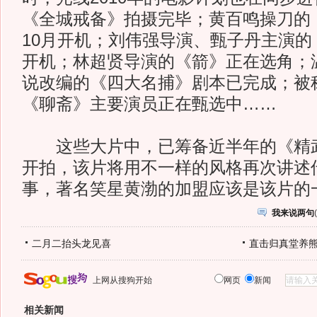
《全城戒备》拍摄完毕；黄百鸣操刀的《
10月开机；刘伟强导演、甄子丹主演的
开机；林超贤导演的《箭》正在选角；
说改编的《四大名捕》剧本已完成；被
《聊斋》主要演员正在甄选中……
这些大片中，已筹备近半年的《精武
开拍，该片将用不一样的风格再次讲述
事，著名笑星黄渤的加盟应该是该片的
我来说两句
(
二月二抬头龙见喜
直击归真堂养
上网从搜狗开始
网页
新闻
相关新闻