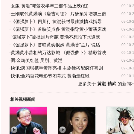
·
女版"黄渤"邓紫衣半年三部作品上映(图)
09-10-
·
王刚取代黄渤演《唐吉可徳》 片酬预算增加三倍
09-10-
·
《倔强萝卜》四川行 黄渤获封最佳激情戏指导
09-10-
·
《倔强萝卜》首映笑点多 黄渤指导黄小蕾演床戏
09-10-
·
"倔强萝卜"被批烂片奇葩 黄渤不想拍下水道戏
09-10-
·
《倔强萝卜》首映黄奕恨嫁 黄渤替"烂片"说话
09-10-
·
黄渤黄小蕾相约万达影城 《倔强萝卜》精彩首映
09-10-
·
图:金鸡奖红毯 吴刚、黄渤
09-10-
·
快讯:唐国强携手黄渤亮相 主旋律搭配疯狂喜剧
09-10-
·
快讯:金鸡百花电影节闭幕式 黄渤走红毯
09-10-
更多关于
黄渤 精武
的新闻>
相关视频新闻