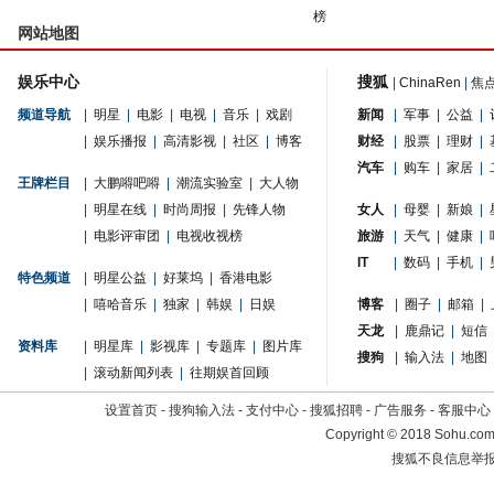
榜
网站地图
娱乐中心
搜狐
|
ChinaRen
|
焦
频道导航
|
明星
|
电影
|
电视
|
音乐
|
戏剧
新闻
|
军事
|
公益
|
|
娱乐播报
|
高清影视
|
社区
|
博客
财经
|
股票
|
理财
|
汽车
|
购车
|
家居
|
王牌栏目
|
大鹏嘚吧嘚
|
潮流实验室
|
大人物
|
明星在线
|
时尚周报
|
先锋人物
女人
|
母婴
|
新娘
|
|
电影评审团
|
电视收视榜
旅游
|
天气
|
健康
|
IT
|
数码
|
手机
|
特色频道
|
明星公益
|
好莱坞
|
香港电影
|
嘻哈音乐
|
独家
|
韩娱
|
日娱
博客
|
圈子
|
邮箱
|
天龙
|
鹿鼎记
|
短信
资料库
|
明星库
|
影视库
|
专题库
|
图片库
搜狗
|
输入法
|
地图
|
滚动新闻列表
|
往期娱首回顾
设置首页
-
搜狗输入法
-
支付中心
-
搜狐招聘
-
广告服务
-
客服中心
Copyright
©
2018 Sohu.com 
搜狐不良信息举