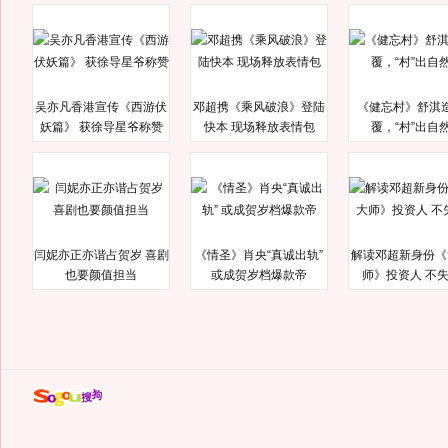
吴亦凡香港宣传《西游伏
邓超携《乘风破浪》登陆
《健忘村》舒淇
妖篇》 获徐导星爷称赞
快本 现场释放表情包
覆，“村”出自
闫妮亦正亦谐占贺岁 喜剧
《情圣》肖央“真诚出轨”
解读邓超新身份《
也要颜值担当
或成贺岁档爆款帝
师》投资人 不