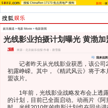
搜狐
ChinaRen
17173
焦点房地产
搜狗
新闻
-
体
娱乐频道
>
电影 Movie
>
电影新闻
光线影业拍摄计划曝光 黄渤加
来源：
北京娱乐信报
作者：唐雪薇
我来说两
记者昨天从光线影业获悉，该公司20
初露峥嵘。其中，《精武风云》将于本
盟该片。
1年前，光线影业战略发布会上透露
的计划，目前已全面启动。动画片《阿
时，光线2010年的电影计划也在同步