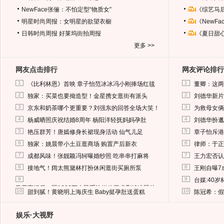
NewFace张俪：不怕定型“物质女”
《综艺马
明星时尚周报：女明星的欲望衣橱
《NewF
日韩时尚周报
好莱坞街拍周报
《夏日甜
更多 >>
网友点击排行
网友评论排行
1
1
《比利林恩》首映 章子怡范冰冰冯小刚捧场红毯
董卿：这两
2
2
独家：买菜也要拗造型！金星携女逛街有派头
刘德华新片
3
3
京东和奶茶哪个更重要？刘强东的回答全场大笑！
为救母女俩
4
4
杨威晒照庆祝结婚8周年 杨阳洋轻抚妈妈孕肚
刘德华扮邋
5
5
艳压群芳！唐嫣修身长裙现身活动 仙气儿足
章子怡斥港
6
6
独家：姚晨带小土豆逛商场 购置产后新衣
律师：于正
7
7
成都风味！张靓颖冯轲曝婚纱照 吃串串打麻将
王力宏否认
8
8
接地气！阔太熊黛林打扮休闲逛街买厕所泵
王刚自曝7
9
9
台媒:40
马蓉离婚后，砸1000万人民币给媒体要求删掉这照片
10
10
甜到腻！黄晓明上海庆生 Baby挺孕肚送蛋糕
陈冠希：假
娱乐·大视野