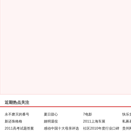
近期热点关注
永不磨灭的番号
夏日甜心
7电影
快乐
新还珠格格
姚明退役
2011上海车展
私募
2011高考试题答案
感动中国十大母亲评选
社区2010年度行业口碑
贵州