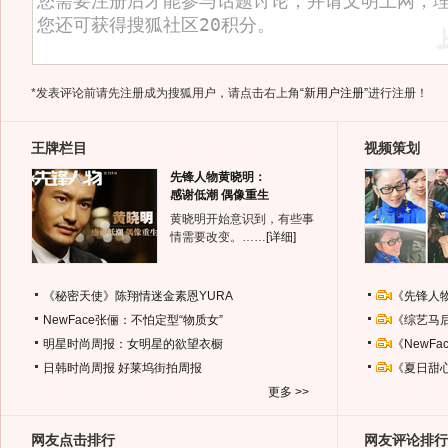
*发表评论前请先注册成为搜狐用户，请点击右上角
“新用户注册”
进行注册！
王牌栏目
视频策划
先锋人物黄晓明：
感谢低潮 偶像重生
黄晓明开始意识到，有些事
情需要改变。……
[详细]
《秘密天使》陈翔情迷金素恩YURA
《先锋人
NewFace张俪：不怕定型“物质女”
《综艺马
明星时尚周报：女明星的欲望衣橱
《NewF
日韩时尚周报
好莱坞街拍周报
《夏日甜
更多 >>
网友点击排行
网友评论排行