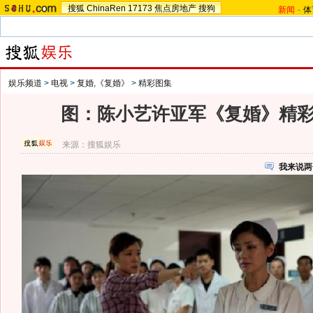
搜狐
ChinaRen
17173
焦点房地产
搜狗
新闻
-
体
娱乐频道
>
电视
>
复婚,《复婚》
>
精彩图集
图：陈小艺许亚军《复婚》精彩剧
来源：
搜狐娱乐
我来说两