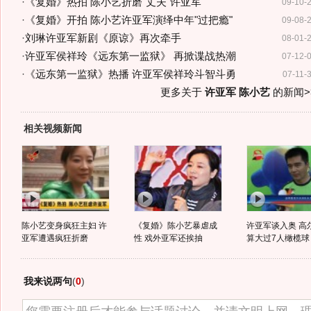
·
《复婚》热拍 陈小艺折磨"丈夫"许亚军
09-10-
·
《复婚》开拍 陈小艺许亚军演绎中年"过把瘾"
09-08-
·
刘琳许亚军新剧《原谅》再次牵手
08-01-
·
许亚军侯祥玲《远东第一监狱》 再掀谍战热潮
07-12-
·
《远东第一监狱》热播 许亚军侯祥玲斗智斗勇
07-11-
更多关于
许亚军 陈小艺
的新闻>
相关视频新闻
陈小艺变身疯狂主妇 许
《复婚》陈小艺暴虐成
许亚军谈入奥 高
亚军遭遇疯狂折磨
性 戏外亚军还挨抽
算大过7人橄榄球
我来说两句
(
0
)