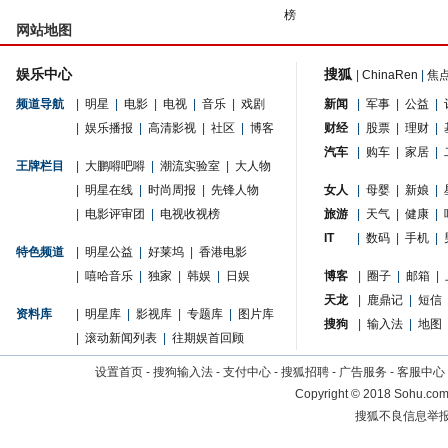
榜
网站地图
娱乐中心
搜狐
|
ChinaRen
|
焦
频道导航
|
明星
|
电影
|
电视
|
音乐
|
戏剧
新闻
|
军事
|
公益
|
|
娱乐播报
|
高清影视
|
社区
|
博客
财经
|
股票
|
理财
|
汽车
|
购车
|
家居
|
王牌栏目
|
大鹏嘚吧嘚
|
潮流实验室
|
大人物
|
明星在线
|
时尚周报
|
先锋人物
女人
|
母婴
|
新娘
|
|
电影评审团
|
电视收视榜
旅游
|
天气
|
健康
|
IT
|
数码
|
手机
|
特色频道
|
明星公益
|
好莱坞
|
香港电影
|
嘻哈音乐
|
独家
|
韩娱
|
日娱
博客
|
圈子
|
邮箱
|
天龙
|
鹿鼎记
|
短信
资料库
|
明星库
|
影视库
|
专题库
|
图片库
搜狗
|
输入法
|
地图
|
滚动新闻列表
|
往期娱首回顾
设置首页
-
搜狗输入法
-
支付中心
-
搜狐招聘
-
广告服务
-
客服中心
Copyright
©
2018 Sohu.com 
搜狐不良信息举