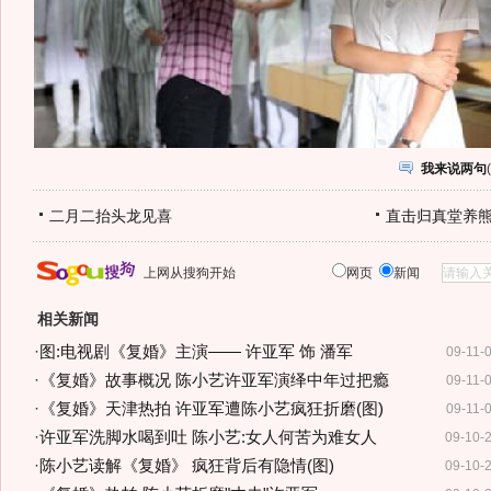
我来说两句
(
二月二抬头龙见喜
直击归真堂养
上网从搜狗开始
网页
新闻
相关新闻
·
图:电视剧《复婚》主演—— 许亚军 饰 潘军
09-11-
·
《复婚》故事概况 陈小艺许亚军演绎中年过把瘾
09-11-
·
《复婚》天津热拍 许亚军遭陈小艺疯狂折磨(图)
09-11-
·
许亚军洗脚水喝到吐 陈小艺:女人何苦为难女人
09-10-
·
陈小艺读解《复婚》 疯狂背后有隐情(图)
09-10-