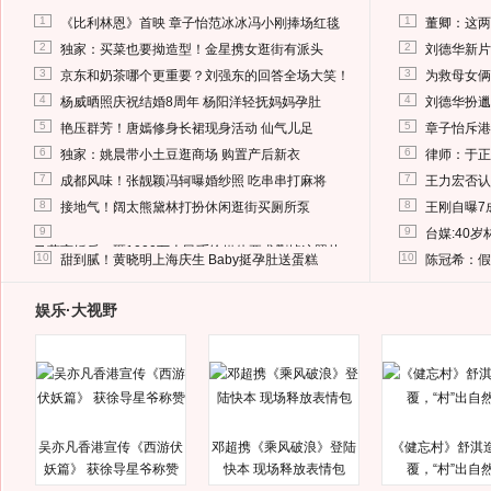
1
1
《比利林恩》首映 章子怡范冰冰冯小刚捧场红毯
董卿：这两
2
2
独家：买菜也要拗造型！金星携女逛街有派头
刘德华新片
3
3
京东和奶茶哪个更重要？刘强东的回答全场大笑！
为救母女俩
4
4
杨威晒照庆祝结婚8周年 杨阳洋轻抚妈妈孕肚
刘德华扮邋
5
5
艳压群芳！唐嫣修身长裙现身活动 仙气儿足
章子怡斥港
6
6
独家：姚晨带小土豆逛商场 购置产后新衣
律师：于正
7
7
成都风味！张靓颖冯轲曝婚纱照 吃串串打麻将
王力宏否认
8
8
接地气！阔太熊黛林打扮休闲逛街买厕所泵
王刚自曝7
9
9
台媒:40
马蓉离婚后，砸1000万人民币给媒体要求删掉这照片
10
10
甜到腻！黄晓明上海庆生 Baby挺孕肚送蛋糕
陈冠希：假
娱乐·大视野
吴亦凡香港宣传《西游伏
邓超携《乘风破浪》登陆
《健忘村》舒淇
妖篇》 获徐导星爷称赞
快本 现场释放表情包
覆，“村”出自