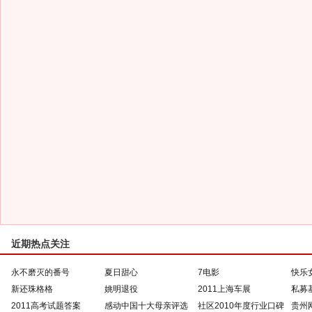
近期热点关注
永不磨灭的番号
夏日甜心
7电影
快乐
新还珠格格
姚明退役
2011上海车展
私募
2011高考试题答案
感动中国十大母亲评选
社区2010年度行业口碑
贵州