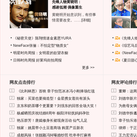
先锋人物黄晓明：
感谢低潮 偶像重生
黄晓明开始意识到，有些事
情需要改变。……
[详细]
《秘密天使》陈翔情迷金素恩YURA
《先锋人
NewFace张俪：不怕定型“物质女”
《综艺马
明星时尚周报：女明星的欲望衣橱
《NewF
日韩时尚周报
好莱坞街拍周报
《夏日甜
更多 >>
网友点击排行
网友评论排行
1
1
《比利林恩》首映 章子怡范冰冰冯小刚捧场红毯
董卿：这两
2
2
独家：买菜也要拗造型！金星携女逛街有派头
刘德华新片
3
3
京东和奶茶哪个更重要？刘强东的回答全场大笑！
为救母女俩
4
4
杨威晒照庆祝结婚8周年 杨阳洋轻抚妈妈孕肚
刘德华扮邋
5
5
艳压群芳！唐嫣修身长裙现身活动 仙气儿足
章子怡斥港
6
6
独家：姚晨带小土豆逛商场 购置产后新衣
律师：于正
7
7
成都风味！张靓颖冯轲曝婚纱照 吃串串打麻将
王力宏否认