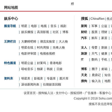
榜
网站地图
娱乐中心
搜狐
|
ChinaRen
|
焦
频道导航
|
明星
|
电影
|
电视
|
音乐
|
戏剧
新闻
|
军事
|
公益
|
|
娱乐播报
|
高清影视
|
社区
|
博客
财经
|
股票
|
理财
|
汽车
|
购车
|
家居
|
王牌栏目
|
大鹏嘚吧嘚
|
潮流实验室
|
大人物
|
明星在线
|
时尚周报
|
先锋人物
女人
|
母婴
|
新娘
|
|
电影评审团
|
电视收视榜
旅游
|
天气
|
健康
|
IT
|
数码
|
手机
|
特色频道
|
明星公益
|
好莱坞
|
香港电影
|
嘻哈音乐
|
独家
|
韩娱
|
日娱
博客
|
圈子
|
邮箱
|
天龙
|
鹿鼎记
|
短信
资料库
|
明星库
|
影视库
|
专题库
|
图片库
搜狗
|
输入法
|
地图
|
滚动新闻列表
|
往期娱首回顾
设置首页
-
搜狗输入法
-
支付中心
-
搜狐招聘
-
广告服务
-
客服中心
Copyright
©
2018 Sohu.com 
搜狐不良信息举