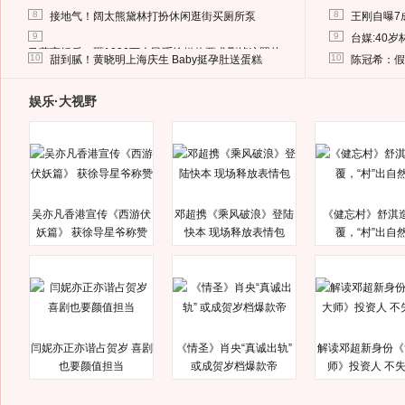
8
8
接地气！阔太熊黛林打扮休闲逛街买厕所泵
王刚自曝7
9
9
台媒:40
马蓉离婚后，砸1000万人民币给媒体要求删掉这照片
10
10
甜到腻！黄晓明上海庆生 Baby挺孕肚送蛋糕
陈冠希：假
娱乐·大视野
吴亦凡香港宣传《西游伏
邓超携《乘风破浪》登陆
《健忘村》舒淇
妖篇》 获徐导星爷称赞
快本 现场释放表情包
覆，“村”出自
闫妮亦正亦谐占贺岁 喜剧
《情圣》肖央“真诚出轨”
解读邓超新身份《
也要颜值担当
或成贺岁档爆款帝
师》投资人 不