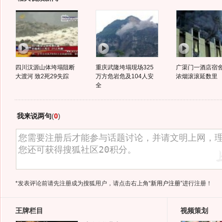
四川汉源山体垮塌阻断
重庆武隆垮塌现场325
广渠门一酒店宿
大渡河 致2死29失踪
万方危岩危及104人安
浓烟滚滚延数里
全
我来说两句
(
0
)
*发表评论前请先注册成为搜狐用户，请点击右上角
“新用户注册”
进行注册！
王牌栏目
视频策划