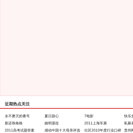
近期热点关注
永不磨灭的番号
夏日甜心
7电影
快乐
新还珠格格
姚明退役
2011上海车展
私募
2011高考试题答案
感动中国十大母亲评选
社区2010年度行业口碑
贵州