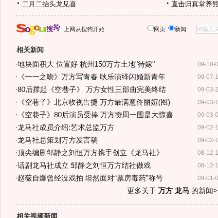
二月二抬头龙见喜
直击归真堂养
上网从搜狗开始
网页
新闻
相关新闻
·
地块面积大 位置好 杭州150万方土地"待嫁"
09-10-
·
《一一之吻》万方写青春 耿乐演绎闪婚新青年
09-07-
·
80后撑起《空巷子》 万方女性三部曲完美终结
09-03-
·
《空巷子》北京收视告捷 万方最满意佟丽娅(图)
09-03-
·
《空巷子》80后演员受捧 万方赞周一围是大惊喜
09-03-
·
龙马社成员介绍:艺术总监万方
09-02-
·
龙马社总策划万方发言稿
09-02-
·
顶尖编剧邹静之刘恒万方携手创立《龙马社》
08-12-
·
话剧龙马社成立 邹静之刘恒万方结社做戏
08-12-
·
赵薇自爆曾经没戏拍 坦然面对“票房毒药”称号
09-01-
更多关于
万方 龙马
的新闻>
相关视频新闻