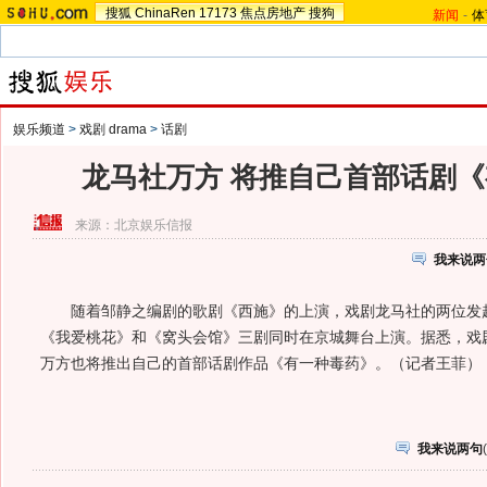
搜狐
ChinaRen
17173
焦点房地产
搜狗
新闻
-
体
娱乐频道
>
戏剧 drama
>
话剧
龙马社万方 将推自己首部话剧
来源：
北京娱乐信报
我来说两
随着邹静之编剧的歌剧《西施》的上演，戏剧龙马社的两位发起
《我爱桃花》和《窝头会馆》三剧同时在京城舞台上演。据悉，戏
万方也将推出自己的首部话剧作品《有一种毒药》。（记者王菲）
我来说两句
(