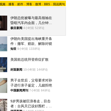
视频
-
播客
-
邮件
-
博客
-
微博
-
BBS
-
我说两句
伊朗总统被曝与最高领袖在
昏暗汽车内会面，几分钟里
只能靠声音交谈难辨真假
极目新闻
4小时前
52评论
伊朗向美国提出海峡重开条
件：撤军、赔款、解除封锁
知世
9小时前
133评论
美国前总统拜登癌症扩散
封面新闻
10小时前
144评论
男子去世后，父母要求对孙
子进行亲子鉴定，儿媳拒绝
中国新闻周刊
7小时前
84评论
9岁男孩被巨浪卷走，目击
者：台风天已设好围栏，一