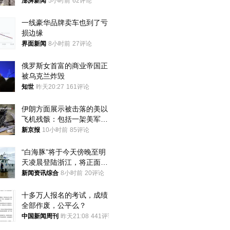
家四口翻入时保安曾喊话劝
澎湃新闻
5小时前
62评论
阻
一线豪华品牌卖车也到了亏
损边缘
界面新闻
8小时前
27评论
俄罗斯女首富的商业帝国正
被乌克兰炸毁
知世
昨天20:27
161评论
伊朗方面展示被击落的美以
飞机残骸：包括一架美军F-
15战斗机残骸以及多架无人
新京报
10小时前
85评论
机等
“白海豚”将于今天傍晚至明
天凌晨登陆浙江，将正面袭
击、贯穿浙江
新闻资讯综合
8小时前
20评论
十多万人报名的考试，成绩
全部作废，公平么？
中国新闻周刊
昨天21:08
441评论