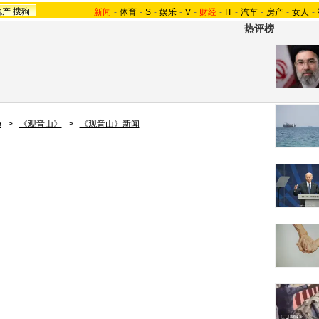
地产
搜狗
新闻
-
体育
-
S
-
娱乐
-
V
-
财经
-
IT
-
汽车
-
房产
-
女人
-
热评榜
e
>
《观音山》
>
《观音山》新闻