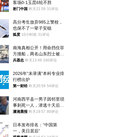
客场0-1玉昆6轮不胜
射门中国
昨天21:59
31评论
高分考生放弃985上警校，
也保不了一辈子安稳
狐度
10小时前
31评论
南海真相公开！用命挡住菲
方撞船，两名山东烈士被授
武警最高荣誉
兵器志
昨天13:49
160评论
2026年“未录满”本科专业排
行榜出炉
第一财经
昨天20:59
54评论
河南西平县一男子因邻里琐
事刺死一人，潜逃十天后在
十多公里外一片玉米地里落
潇湘晨报
昨天19:57
80评论
网
日本发布排名：“中国第
一，美日居后”