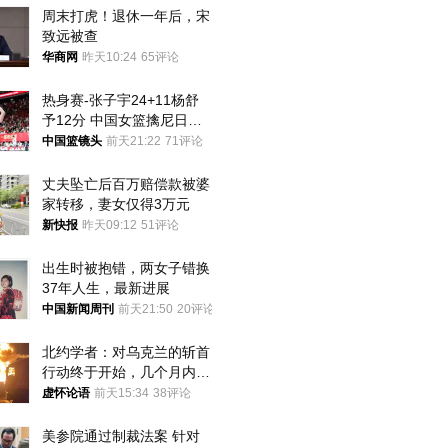
周末打虎！退休一年后，宋
致远被查
华商网
昨天10:24
65评论
热身赛-张子宇24+11杨舒
予12分 中国女篮擒尼日利
亚
中国篮镜头
前天21:22
71评论
丈夫坠亡后百万赔偿款被婆
家转移，妻女仅得3万元
新快报
昨天09:12
51评论
出生时被抱错，两女子错换
37年人生，最新进展
中国新闻周刊
前天21:50
20评论
北约学者：对乌克兰的斩首
行动终于开始，几个月内乌
将投降
虚怀论语
前天15:34
38评论
美参院通过制裁法案 针对