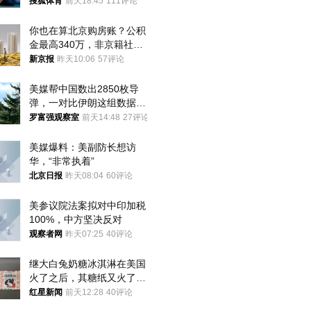
八强
搜狐体育
前天18:45
111评论
你也在算北京购房账？公积
金最高340万，非京籍社保
1年
新京报
昨天10:06
57评论
美媒帮中国数出2850枚导
弹，一对比伊朗这组数据，
发现出大事了
罗富强观察室
前天14:48
27评论
美媒爆料：美副防长想访
华，“非常执着”
北京日报
昨天08:04
60评论
美参议院法案拟对中印加税
100%，中方坚决反对
观察者网
昨天07:25
40评论
继大白兔奶糖冰淇淋在美国
火了之后，其糖纸又火了！
海外博主盛赞：平面设计经
红星新闻
前天12:28
40评论
典之作