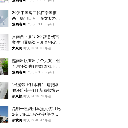
观察者网
昨天15:53
24评论
20岁中国富二代在泰国被
杀，嫌犯自首：在女友浴室
看到他
观察者网
昨天23:11
36评论
河南西平县“7·30”故意伤害
案件犯罪嫌疑人夏某钢被抓
获
大众网
昨天18:36
81评论
越南出版业出了个大案，但
不用怀疑他们把红旗扛下去
的决心
观察者网
昨天07:15
32评论
“出游带上打印机”，请把暑
假还给孩子们 | 新京报快评
新京报
昨天14:29
78评论
昆明一检测列车撞人致11死
2伤，施工业务外包单位被
罚1.5万元，国铁昆明局被
新黄河
昨天19:46
47评论
罚300万元