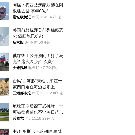
阿媒：梅西父亲豪尔赫在阿
根廷去世 享年68岁
足坛欧美汇
昨天18:49
46评论
美国前总统拜登前列腺癌恶
化 癌细胞已扩散
新京报
8小时前
53评论
俄媒终于公开质问！打了乌
克兰这么久,为什么赢不了?
答案令人沉默
尖锋视野
昨天13:47
79评论
台风“白海豚”来临，浙江一
家四口走在海边堤坝上，其
中9岁男孩被巨浪卷入海
三湘都市报
昨天16:32
290评论
中，搜救仍在进行
琉球王室后裔正式摊牌，宁
可满盘皆输也不让美日得
逞，中国成关键
兵器志
昨天15:18
29评论
中超-奥斯卡一球制胜 蓉城