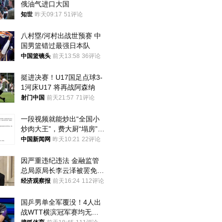
俄油气进口大国
知世
昨天09:17
51评论
八村塁/河村出战世预赛 中
国男篮错过最强日本队
中国篮镜头
前天13:58
36评论
挺进决赛！U17国足点球3-
1河床U17 将再战阿森纳
射门中国
前天21:57
71评论
一段视频就能炒出“全国小
炒肉大王”，费大厨“塌房”了
吗？
中国新闻网
昨天10:21
22评论
因严重违纪违法 金融监管
总局原局长李云泽被罢免全
国人大代表
经济观察报
前天16:24
112评论
国乒男单全军覆没！4人出
战WTT横滨冠军赛均无缘