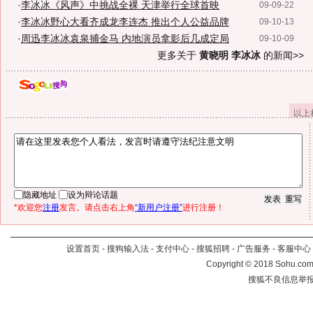
·
李冰冰《风声》中挑战全裸 天津举行全球首映
09-09-22
·
李冰冰野心大看齐成龙李连杰 推出个人公益品牌
09-10-13
·
周迅李冰冰袁泉捕金马 内地演员拿影后几成定局
09-10-09
更多关于
黄晓明 李冰冰
的新闻>>
以上
隐藏地址
设为辩论话题
*欢迎您
注册
发言。请点击右上角
“新用户注册”
进行注册！
设置首页
-
搜狗输入法
-
支付中心
-
搜狐招聘
-
广告服务
-
客服中心
Copyright
©
2018 Sohu.com 
搜狐不良信息举