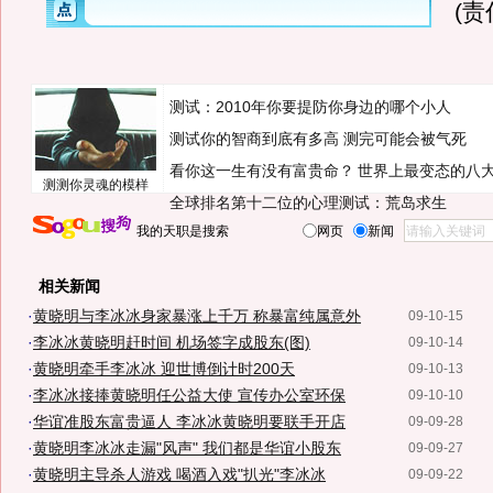
(
测试：2010年你要提防你身边的哪个小人
测试你的智商到底有多高 测完可能会被气死
看你这一生有没有富贵命？
世界上最变态的八
测测你灵魂的模样
全球排名第十二位的心理测试：荒岛求生
我的天职是搜索
网页
新闻
相关新闻
·
黄晓明与李冰冰身家暴涨上千万 称暴富纯属意外
09-10-15
·
李冰冰黄晓明赶时间 机场签字成股东(图)
09-10-14
·
黄晓明牵手李冰冰 迎世博倒计时200天
09-10-13
·
李冰冰接捧黄晓明任公益大使 宣传办公室环保
09-10-10
·
华谊准股东富贵逼人 李冰冰黄晓明要联手开店
09-09-28
·
黄晓明李冰冰走漏"风声" 我们都是华谊小股东
09-09-27
·
黄晓明主导杀人游戏 喝酒入戏"扒光"李冰冰
09-09-22