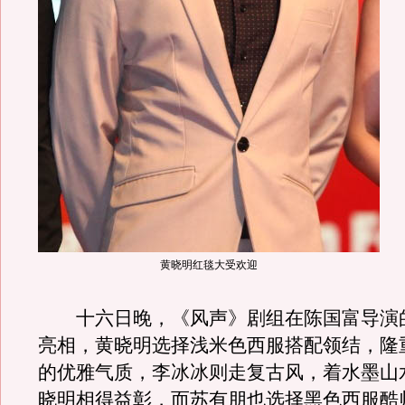
黄晓明红毯大受欢迎
十六日晚，《风声》剧组在陈国富导演
亮相，黄晓明选择浅米色西服搭配领结，隆
的优雅气质，李冰冰则走复古风，着水墨山
晓明相得益彰，而苏有朋也选择黑色西服酷