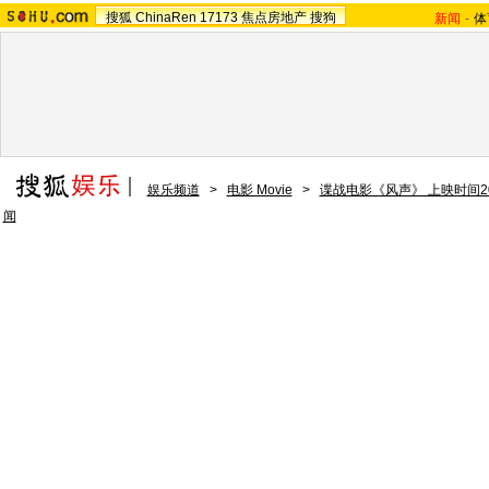
搜狐
ChinaRen
17173
焦点房地产
搜狗
新闻
-
体
娱乐频道
>
电影 Movie
>
谍战电影《风声》 上映时间20
闻