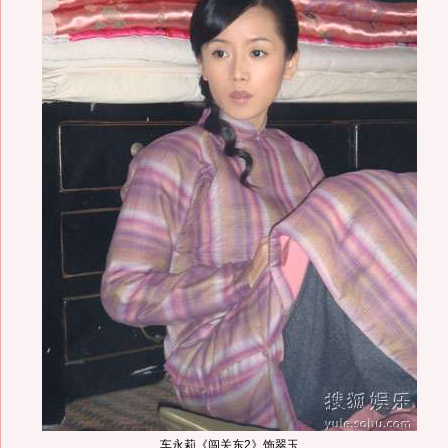
车永莉《闯关东2》饰翠玉