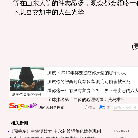
等在山东大院的斗志昂扬，观众都会领略一
下悲喜交加中的人生光华。
(
测试：2010年你要提防你身边的哪个小人
测试你的智商到底有多高 测完可能会被气死
看你这一生有没有富贵命？
世界上最变态的八
测测你灵魂的模样
全球排名第十二位的心理测试：荒岛求生
我的天职是搜索
网页
新闻
相关新闻
·
《闯关东》中篇演妓女 车永莉希望角色媲美巩俐
09-08-21