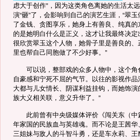
虑大于创作”，因为这类角色离她的生活太
演“砸”了，会影响到自己的演艺生涯，“翠
了金钱、贪图享乐，她身上有善良、纯真的
的是她明白什么是正义，这才让我最终决定
很欣赏翠玉这个人物，她骨子里是善良的、
里也帮自己同胞做了不少好事。”
可以说，整部戏的众多人物中，这个角
自豪感和宁死不屈的气节。以往的影视作品
大都与儿女情长、阴谋利益挂钩，而她饰演
族大义相关联，意义升华了。”
此前曾有中央级媒体评价《闯关东（中
年家国的民族血与英雄魂。而不论是王茜华
三姐妹与敌人的斗智斗勇，还是车永莉、王