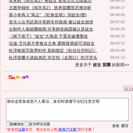
·
车永莉《闯关东2》扮妓女 塑东北范儿很成功
09-08-20
·
王茜华领衔《闯关东2》 抚养苗圃苦恋濮存昕
09-08-17
·
莫小奇再入"风尘" 《旺角监狱》演妓女(图)
09-08-05
·
音乐人出书还原许美静失控真相 被认妓女崩溃
09-07-02
·
台制作人揭娱圈秘闻:许美静发疯因被认是妓女
09-06-30
·
《南下南下》"妓女"大海选 于震吴健遭围攻
09-06-15
·
伍迪-艾伦新片更换女主角 露茜接替妮可演妓女
09-05-31
·
杜淳银装写真秀时尚 新剧锁定《杜拉拉升职记》
09-03-09
·
杜淳苗圃大谈姐弟恋 坦言拍《走西口》吃尽苦头
09-01-13
更多关于
妓女 苗圃
的新闻>>
以上
隐藏地址
设为辩论话题
*欢迎您
注册
发言。请点击右上角
“新用户注册”
进行注册！