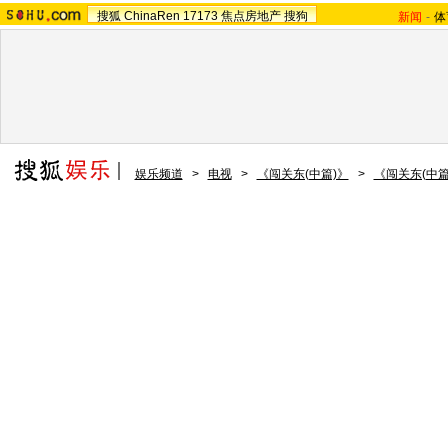
搜狐
ChinaRen
17173
焦点房地产
搜狗
新闻
-
体
娱乐频道
>
电视
>
《闯关东(中篇)》
>
《闯关东(中篇