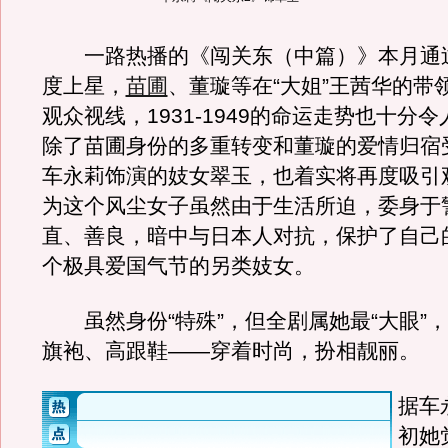
一路热播的《闯关东（中篇）》本月通
度上星，
苗圃
、董璇等在“大姐”王茜华的带
观众视线，1931-1949的命运走势也十分
除了苗圃身份的多重转变和董璇的爱情归宿
车永莉饰演的妓女翠玉，也着实将再度吸引
为这个风尘女子虽然由于生活所迫，委身于
直、善良，暗中与日本人对抗，保护了自己
个极具爱国气节的另类妓女。
虽然身份“特殊”，但全剧属她最“大眼”
旗袍、高跟鞋——穿着时尚，扮相靓丽。
据车
初她