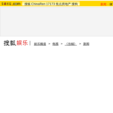
搜狐
ChinaRen
17173
焦点房地产
搜狗
新闻
-
体
娱乐频道
>
电视
>
《当铺》
>
新闻