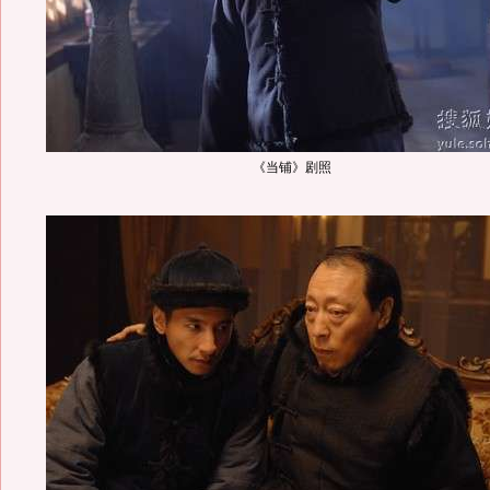
《当铺》剧照