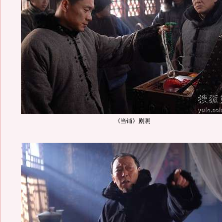
《当铺》剧照