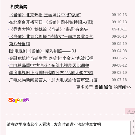
相关新闻
·
《当铺》北京热播 王丽坤片中很"委屈"
09-10-13
·
在北京台开播两日 《当铺》题材独特招人(图)
09-10-13
·
《乔家大院》姊妹篇《当铺》"密语"有来头
09-10-11
·
《当铺》北京台将播 "苦情女"王丽坤显露灵气
09-10-10
·
第八号当铺
09-05-19
·
图:电视剧《当铺》 精彩剧照—— 01
09-04-08
·
金融危机推当铺生意 奥斯卡"小金人"也被抵押
09-03-26
·
广电总局重申“方言令” 多部电视剧因此调整
09-08-12
·
年度电视剧上海排行榜昨公布 “品质大奖”空缺
09-02-19
·
广电总局新闻发言人：加大电视剧语言审查力度
09-07-16
更多关于
当铺 诚信
的新闻>>
以上