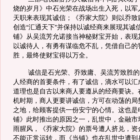
烧的岁月》中石光荣在战场出生入死，以军
天职来表现其诚信；《乔家大院》则以乔致
创造“汇通天下”并保持以诚经商来展现其诚
铺》从吴流芳允诺接当神秘财宝开始，表现
以诚待人，有勇有谋临危不乱，凭借自己的
胜，最终使财宝得以万全。
诚信是石光荣、乔致庸、吴流芳致胜的
人经商的首要条件，有了诚信，滴水可以汇
道理也是自古以来商人要遵从的经商要诀。
机时期，商人更要讲诚信，方可在动荡的局
之地，给顾客提供一份安宁的心情。这也是
铺》此时推出的原因之一，乱世中，金融市
雨腥风，《乔家大院》的票号遭人挤兑，资
不能正常运转，而《当铺》也在乱世中遭到