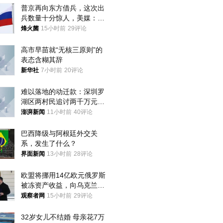
普京再向东方借兵，这次出
兵数量十分惊人，美媒：俄
朝要动真格？
烽火菌
15小时前
29评论
高市早苗就“无核三原则”的
表态含糊其辞
新华社
7小时前
20评论
难以落地的动迁款：深圳罗
湖区两村民追讨两千万元动
迁款八年未果
澎湃新闻
11小时前
40评论
巴西降级与阿根廷外交关
系，发生了什么？
界面新闻
13小时前
28评论
欧盟将挪用14亿欧元俄罗斯
被冻资产收益，向乌克兰提
供援助
观察者网
15小时前
29评论
32岁女儿不结婚 母亲花7万