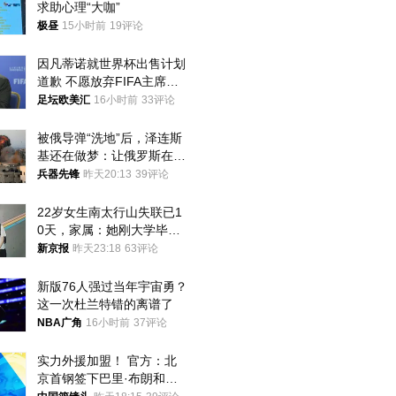
求助心理“大咖”
极昼
15小时前
19评论
因凡蒂诺就世界杯出售计划
道歉 不愿放弃FIFA主席职
位
足坛欧美汇
16小时前
33评论
被俄导弹“洗地”后，泽连斯
基还在做梦：让俄罗斯在冬
季前求和？
兵器先锋
昨天20:13
39评论
22岁女生南太行山失联已1
0天，家属：她刚大学毕业
想到山里旅行
新京报
昨天23:18
63评论
新版76人强过当年宇宙勇？
这一次杜兰特错的离谱了
NBA广角
16小时前
37评论
实力外援加盟！ 官方：北
京首钢签下巴里·布朗和桑