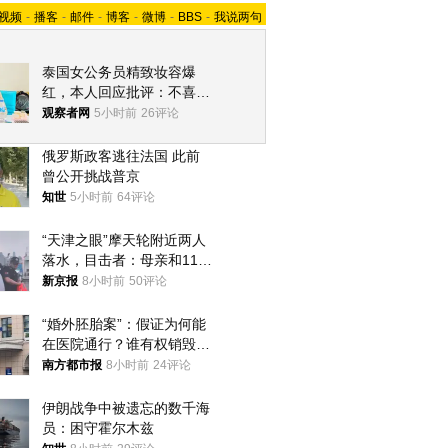
视频
-
播客
-
邮件
-
博客
-
微博
-
BBS
-
我说两句
泰国女公务员精致妆容爆
红，本人回应批评：不喜欢
就别看
观察者网
5小时前
26评论
俄罗斯政客逃往法国 此前
曾公开挑战普京
知世
5小时前
64评论
“天津之眼”摩天轮附近两人
落水，目击者：母亲和11岁
儿子先后被打捞上岸
新京报
8小时前
50评论
“婚外胚胎案”：假证为何能
在医院通行？谁有权销毁胚
胎？
南方都市报
8小时前
24评论
伊朗战争中被遗忘的数千海
员：困守霍尔木兹