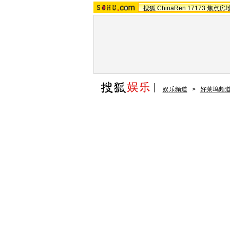
搜狐
ChinaRen
17173
焦点房
娱乐频道
>
好莱坞频