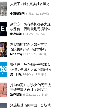
人贩子“梅姨”真实姓名曝光
中国新闻网
昨天23:31
62评论
余承东：所有手机都要大规
模涨价，否则就是亏损销售
澎湃新闻
11小时前
45评论
东契奇时代湖人如何重塑
 复刻独行侠OR改学步行
者？
NBA广角
昨天13:23
38评论
壹快评｜号召领导干部带头
休假，是因为大家不想休吗
第一财经
14小时前
199评论
抢劫刺死19岁少女的死刑改
死缓当事人自述：出狱11年
间始终刻意躲避被害人家属
澎湃新闻
昨天21:22
197评论
泽连斯基谈到中国，当场就