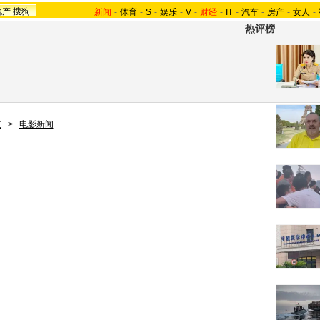
地产
搜狗
新闻
-
体育
-
S
-
娱乐
-
V
-
财经
-
IT
-
汽车
-
房产
-
女人
-
热评榜
道
>
电影新闻