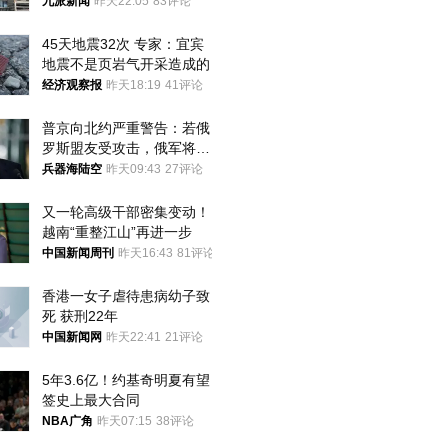
家改名已两年
九派新闻
昨天22:05
83评论
45天地震32次 专家：宜宾
地震不是页岩气开采造成的
经济观察报
昨天18:19
41评论
普京向北约严重警告：若俄
罗斯盟友受攻击，俄军将动
用核武器保护
兵器海陆空
昨天09:43
27评论
又一轮高级干部密集变动！
越南“重整江山”再进一步
中国新闻周刊
昨天16:43
81评论
香港一女子虐待患病幼子致
死 获刑22年
中国新闻网
昨天22:41
21评论
5年3.6亿！约基奇明夏有望
签史上最大合同
NBA广角
昨天07:15
38评论