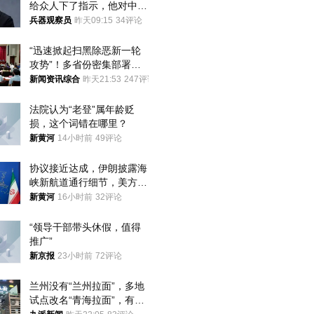
给众人下了指示，他对中国
和中乌关系，显然又有了新
兵器观察员
昨天09:15
34评论
的想法
“迅速掀起扫黑除恶新一轮
攻势”！多省份密集部署，
公布举报方式
新闻资讯综合
昨天21:53
247评论
法院认为“老登”属年龄贬
损，这个词错在哪里？
新黄河
14小时前
49评论
协议接近达成，伊朗披露海
峡新航道通行细节，美方再
提“倒计时”
新黄河
16小时前
32评论
“领导干部带头休假，值得
推广”
新京报
23小时前
72评论
兰州没有“兰州拉面”，多地
试点改名“青海拉面”，有商