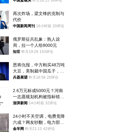
普森
中国篮镜头
昨天18:15
39评论
再次炸场，梁文锋的克制与
代价
中国新闻周刊
16小时前
20评论
俄罗斯征兵乱象：熟人设
局，拉一个人给8000元
知世
昨天19:29
153评论
恩将仇报，中方刚买48万吨
大豆，美制裁中国瓜子，布
林肯措辞变了
兵器展望
昨天16:58
20评论
2.6万元标成5000元？河南
一志愿规划机构被指标错学
费致考生复读
澎湃新闻
14小时前
32评论
24小时不关空调，电费竟降
六成？网友吵翻，电力部门
回应→
金羊网
昨天21:13
42评论