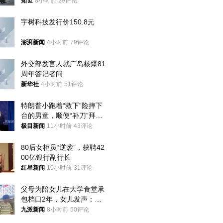
知世
8小时前
29评论
宇树科技发行价150.8元
澎湃新闻
4小时前
79评论
外交部发言人就广岛核爆81
周年答记者问
新华社
4小时前
51评论
特朗普小跑着“救下”险摔下
台的男童，顺便“补刀”拜
登：“我可不想他像拜登一
极目新闻
11小时前
43评论
样摔下来”
80后女柜员“逆袭”，获聘42
00亿银行副行长
红星新闻
10小时前
31评论
父母为陪女儿在大学食堂承
包档口2年，女儿发声：初
衷是为了陪伴，毕业后将不
九派新闻
8小时前
50评论
再营业