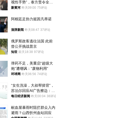
视性手势”，泰方责令全面
调查，对责任人采取最严厉
新黄河
昨天09:00
75评论
处分
阿根廷足协力挺因凡蒂诺
澎湃新闻
昨天08:47
37评论
俄罗斯政客逃往法国 此前
曾公开挑战普京
知世
前天18:38
97评论
弹药不足，美重启“超级大
炮”遭嘲讽：“废物利用”
环球网
昨天06:56
74评论
“女生洗澡，大叔帮搓背”，
苏泊尔回应AI广告擦边：视
频全下架，已强化内容管理
每日经济新闻
昨天00:04
38评论
与审核
献血屋暴雨时阻拦群众入内
避雨？山西忻州血站回应