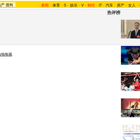
地产
搜狗
新闻
-
体育
-
S
-
娱乐
-
V
-
财经
-
IT
-
汽车
-
房产
-
女人
-
热评榜
内地电视