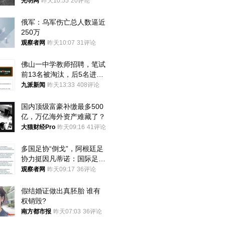
光明网
昨天10:55
20评论
俄军：乌军伤亡总人数逼近
250万
观察者网
昨天10:07
31评论
佛山一中学教师招聘，笔试
前13名被淘汰，后5名进体
检，被疑萝卜岗，官方通
九派新闻
昨天13:33
408评论
报：已叫停
国内顶级富豪补缴最多500
亿，万亿海外资产难藏了？
大猫财经Pro
昨天09:16
41评论
多国足协“倒戈”，阿根廷足
协力挺因凡蒂诺：国际足联
今后应继续在其领导下前行
观察者网
昨天09:17
36评论
假结婚证做出真胚胎 谁有
权销毁?
南方都市报
昨天07:03
36评论