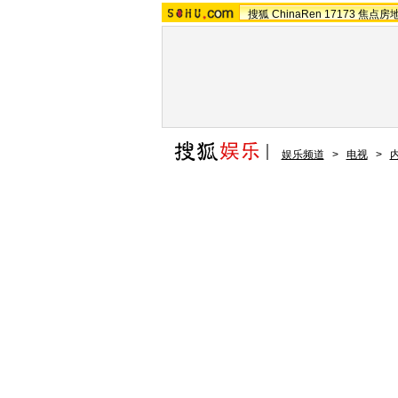
搜狐
ChinaRen
17173
焦点房
娱乐频道
>
电视
>