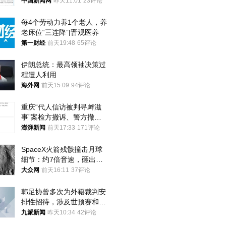
中国新闻网
昨天11:01
23评论
每4个劳动力养1个老人，养
老床位“三连降”|晋观医养
第一财经
前天19:48
65评论
伊朗总统：最高领袖决策过
程遭人利用
海外网
前天15:09
94评论
重庆“代人信访被判寻衅滋
事”案检方撤诉、警方撤
案，两被告人获国赔
澎湃新闻
前天17:33
171评论
SpaceX火箭残骸撞击月球
细节：约7倍音速，砸出直
径约30米撞击坑
大众网
前天16:11
37评论
韩足协曾多次为外籍裁判安
排性招待，涉及世预赛和奥
预赛，韩足协回应
九派新闻
昨天10:34
42评论