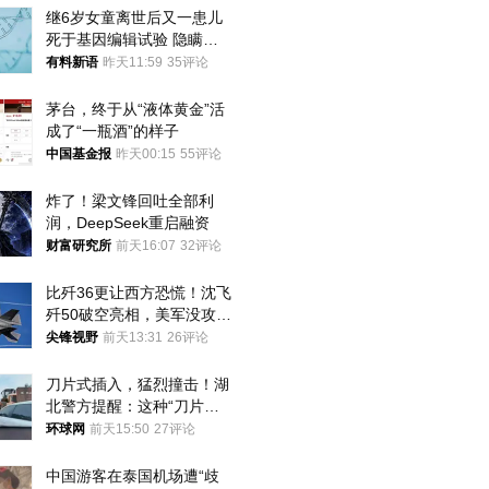
继6岁女童离世后又一患儿
死于基因编辑试验 隐瞒一
年才对外披露
有料新语
昨天11:59
35评论
茅台，终于从“液体黄金”活
成了“一瓶酒”的样子
中国基金报
昨天00:15
55评论
炸了！梁文锋回吐全部利
润，DeepSeek重启融资
财富研究所
前天16:07
32评论
比歼36更让西方恐慌！沈飞
歼50破空亮相，美军没攻克
的技术被拿下
尖锋视野
前天13:31
26评论
刀片式插入，猛烈撞击！湖
北警方提醒：这种“刀片超
车”，太危险了
环球网
前天15:50
27评论
中国游客在泰国机场遭“歧