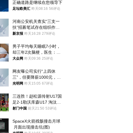
正确道路是继续在您领导下
足坛欧美汇
昨天08:16
56评论
河南公安机关查实“三支一
扶”招募笔试存在组织作弊
犯罪行为
新京报
昨天16:28
279评论
男子平均每天睡眠7小时，
却三年2次脑梗，医生：这
样睡觉更伤身
大众网
昨天09:36
25评论
网友曝公司实行“上四休
三”，但要降薪1000元，不
接受只能辞职
光明网
昨天15:05
67评论
三连胜！赵松源传射U17国
足2-1勒沃库森U17 淘汰赛
将战河床
射门中国
前天21:50
53评论
SpaceX火箭残骸撞击月球
 月面出现撞击坑(图)