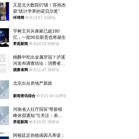
又是北大数院07级！苏炜杰
获“统计学界的诺贝尔奖”
环球网
昨天14:57
31评论
宇树王兴兴身家已超180
亿，一批90后新贵也将诞生
界面新闻
昨天10:22
59评论
桃酥中吃出金属牙冠？泸溪
河发布调查结论：消费者已
澄清，所发视频情况不属实
观察者网
昨天11:47
30评论
北京出台房地产新政
新闻资讯综合
昨天21:34
42评论
河南省人社厅回应“带薪错
峰休假通知”引关注：表述
不够准确，待修改后印发
界面新闻
昨天15:41
38评论
阿根廷足协致函因凡蒂诺：