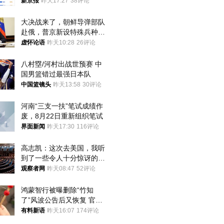
入却越来越少
新京报
昨天17:27
38评论
大决战来了，朝鲜导弹部队
赴俄，普京新设特殊兵种，
76岁老将扛旗
虚怀论语
昨天10:28
26评论
八村塁/河村出战世预赛 中
国男篮错过最强日本队
中国篮镜头
昨天13:58
30评论
河南“三支一扶”笔试成绩作
废，8月22日重新组织笔试
界面新闻
昨天17:30
116评论
高志凯：这次去美国，我听
到了一些令人十分惊讶的消
息
观察者网
昨天08:47
52评论
鸿蒙智行被曝删除“竹知
了”风波公告后又恢复 官媒
曾力挺：劝华为要大度的，
有料新语
昨天16:07
174评论
你们适不适合？