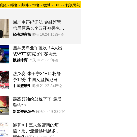
视频
-
播客
-
邮件
-
博客
-
微博
-
BBS
-
我说两句
因严重违纪违法 金融监管
总局原局长李云泽被罢免全
国人大代表
经济观察报
昨天16:24
113评论
国乒男单全军覆没！4人出
战WTT横滨冠军赛均无缘
八强
搜狐体育
昨天18:45
77评论
热身赛-张子宇24+11杨舒
予12分 中国女篮擒尼日利
亚
中国篮镜头
昨天21:22
34评论
最高领袖给总统下了“最后
警告”？
新闻资讯综合
昨天20:19
38评论
鲸算π丨三大运营商的烦
恼：用户流量越用越多，收