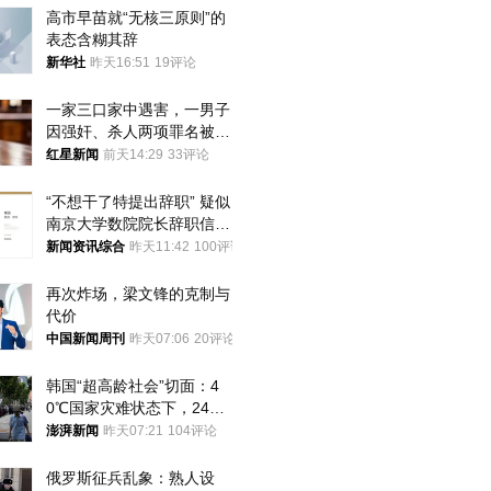
高市早苗就“无核三原则”的
表态含糊其辞
新华社
昨天16:51
19评论
一家三口家中遇害，一男子
因强奸、杀人两项罪名被判
死缓 最高检介入后改判无
红星新闻
前天14:29
33评论
罪
“不想干了特提出辞职” 疑似
南京大学数院院长辞职信流
传 院方回应
新闻资讯综合
昨天11:42
100评论
再次炸场，梁文锋的克制与
代价
中国新闻周刊
昨天07:06
20评论
韩国“超高龄社会”切面：4
0℃国家灾难状态下，2400
名首尔老人还在巷子里收废
澎湃新闻
昨天07:21
104评论
纸
俄罗斯征兵乱象：熟人设