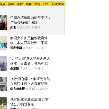
视频
-
播客
-
邮件
-
博客
-
微博
-
BBS
-
我说两句
伊朗总统执政两周年专访：
与新领袖联络困难
知世
昨天19:00
24评论
泰国女公务员精致妆容爆
红，本人回应批评：不喜欢
就别看
观察者网
昨天18:32
43评论
“天津之眼”摩天轮附近两人
落水，目击者：母亲和11岁
儿子先后被打捞上岸
新京报
昨天15:43
55评论
“婚外胚胎案”：假证为何能
在医院通行？谁有权销毁胚
胎？
南方都市报
昨天15:29
25评论
俄罗斯政客逃往法国 此前
曾公开挑战普京