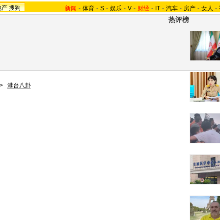
地产
搜狗
新闻
-
体育
-
S
-
娱乐
-
V
-
财经
-
IT
-
汽车
-
房产
-
女人
-
热评榜
>
港台八卦