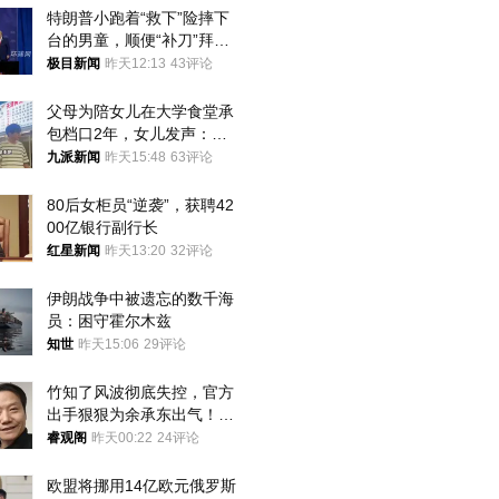
特朗普小跑着“救下”险摔下
台的男童，顺便“补刀”拜
登：“我可不想他像拜登一
极目新闻
昨天12:13
43评论
样摔下来”
父母为陪女儿在大学食堂承
包档口2年，女儿发声：初
衷是为了陪伴，毕业后将不
九派新闻
昨天15:48
63评论
再营业
80后女柜员“逆袭”，获聘42
00亿银行副行长
红星新闻
昨天13:20
32评论
伊朗战争中被遗忘的数千海
员：困守霍尔木兹
知世
昨天15:06
29评论
竹知了风波彻底失控，官方
出手狠狠为余承东出气！雷
军果然没说错
睿观阁
昨天00:22
24评论
欧盟将挪用14亿欧元俄罗斯