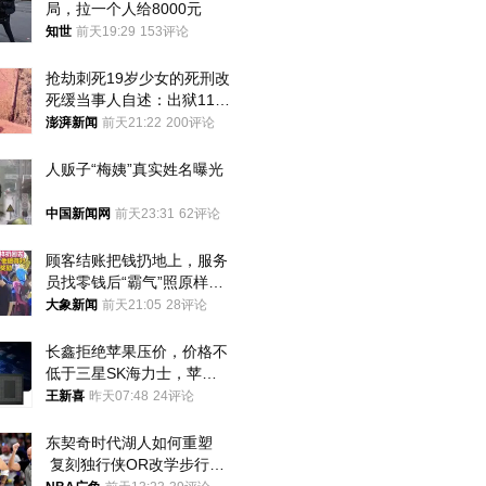
局，拉一个人给8000元
知世
前天19:29
153评论
抢劫刺死19岁少女的死刑改
死缓当事人自述：出狱11年
间始终刻意躲避被害人家属
澎湃新闻
前天21:22
200评论
人贩子“梅姨”真实姓名曝光
中国新闻网
前天23:31
62评论
顾客结账把钱扔地上，服务
员找零钱后“霸气”照原样扔
回去
大象新闻
前天21:05
28评论
长鑫拒绝苹果压价，价格不
低于三星SK海力士，苹果
失去了议价权
王新喜
昨天07:48
24评论
东契奇时代湖人如何重塑
 复刻独行侠OR改学步行