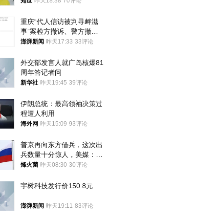
知世
昨天18:38
70评论
重庆“代人信访被判寻衅滋
事”案检方撤诉、警方撤
案，两被告人获国赔
澎湃新闻
昨天17:33
33评论
外交部发言人就广岛核爆81
周年答记者问
新华社
昨天19:45
39评论
伊朗总统：最高领袖决策过
程遭人利用
海外网
昨天15:09
93评论
普京再向东方借兵，这次出
兵数量十分惊人，美媒：俄
朝要动真格？
烽火菌
昨天08:30
30评论
宇树科技发行价150.8元
澎湃新闻
昨天19:11
83评论