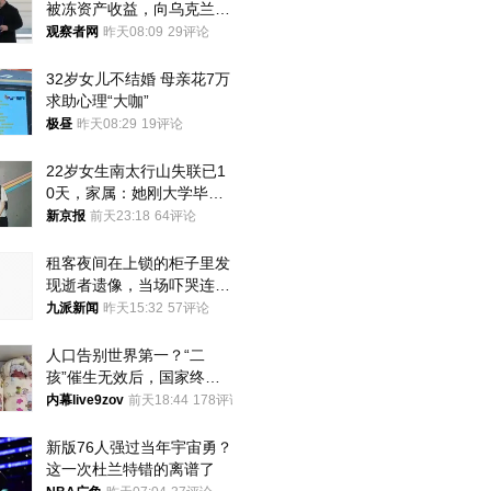
被冻资产收益，向乌克兰提
供援助
观察者网
昨天08:09
29评论
32岁女儿不结婚 母亲花7万
求助心理“大咖”
极昼
昨天08:29
19评论
22岁女生南太行山失联已1
0天，家属：她刚大学毕业
想到山里旅行
新京报
前天23:18
64评论
租客夜间在上锁的柜子里发
现逝者遗像，当场吓哭连夜
搬离，房东退还押金
九派新闻
昨天15:32
57评论
人口告别世界第一？“二
孩”催生无效后，国家终于
向住房出手了！
内幕live9zov
前天18:44
178评论
新版76人强过当年宇宙勇？
这一次杜兰特错的离谱了