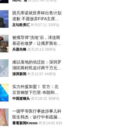
NBA广角
昨天07:04
37评论
因凡蒂诺就世界杯出售计划
道歉 不愿放弃FIFA主席职
位
足坛欧美汇
昨天07:11
33评论
被俄导弹“洗地”后，泽连斯
基还在做梦：让俄罗斯在冬
季前求和？
兵器先锋
前天20:13
39评论
难以落地的动迁款：深圳罗
湖区两村民追讨两千万元动
迁款八年未果
澎湃新闻
昨天12:57
44评论
实力外援加盟！ 官方：北
京首钢签下巴里·布朗和桑
普森
中国篮镜头
前天18:15
39评论
一级甲等医疗事故涉事儿科
医生韩杰：诊疗中有疏漏，
我认错，但不能认罪
看看新闻Knews
昨天14:05
83评论