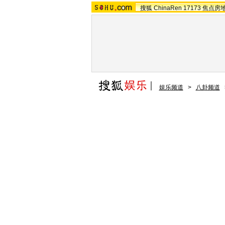
搜狐
ChinaRen
17173
焦点房
娱乐频道
>
八卦频道