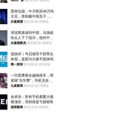
者？
NBA广角
前天13:23
39评论
恩将仇报，中方刚买48万吨
大豆，美制裁中国瓜子，布
林肯措辞变了
兵器展望
前天16:58
20评论
泽连斯基谈到中国，当场就
给众人下了指示，他对中国
和中乌关系，显然又有了新
兵器观察员
前天09:15
36评论
的想法
壹快评｜号召领导干部带头
休假，是因为大家不想休吗
第一财经
昨天09:32
202评论
一印度乘客在越南搭车，用
谢谢“当车费”，司机无奈发
笑；印度网友：不代表印度
九派新闻
前天22:14
75评论
人
余承东：所有手机都要大规
模涨价，否则就是亏损销售
澎湃新闻
昨天12:15
45评论