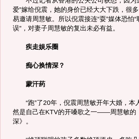
不过记者从香港的公关公司获悉，因为这
爱”嫁给倪震，她的身价已经大大下跌，很
易邀请周慧敏。所以倪震接连“耍”媒体恐怕
误”，对妻子周慧敏的复出未必有益。
疾走娱乐圈
痴心换情深？
蒙汗药
“跑”了20年，倪震周慧敏开年大婚，本
然是自己在KTV的开嗓歌之一——周慧敏的
深》。