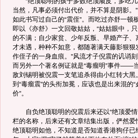
“绝顶聪明的孩子多数绝顶顽皮，多吃几
当然，凡事必须付出代价，并不算是阴影。
如此书写过自己的“震侄”。而吃过亦舒一顿
即以《亦舒》一文回敬姑姑，“姑姑眼中，
的不满；自少家贫、少年反叛、早婚产子、
才未遇，种种不如意，都随著满天藤影狠狠
作侄子的一身血痕。”风流才子倪震的讥诮
而另外一个著名例证就是“毒瘤明”事件——
敌刘锡明被倪震一支笔追杀得由小红转大黑
到“毒瘤震”的头衔加冕，应该也是出来混的
价”。
自负绝顶聪明的倪震后来还以“绝顶爱情
栏的名称，后来还有文章结集出版，俨然爱
绝顶聪明如他，不知道是否知道香港狗仔已