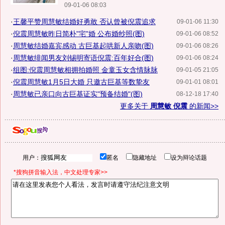
09-01-06 08:03
·
王馨平赞周慧敏结婚好勇敢 否认曾被倪震追求
09-01-06 11:30
·
倪震周慧敏昨日简朴"宅"婚 公布婚纱照(图)
09-01-06 08:52
·
周慧敏结婚嘉宾感动 古巨基起哄新人亲吻(图)
09-01-06 08:26
·
周慧敏绯闻男友刘锡明寄语倪震:百年好合(图)
09-01-06 08:24
·
组图:倪震周慧敏相拥拍婚照 金童玉女含情脉脉
09-01-05 21:05
·
倪震周慧敏1月5日大婚 只邀古巨基等数挚友
09-01-01 08:01
·
周慧敏已亲口向古巨基证实"预备结婚"(图)
08-12-18 17:40
更多关于
周慧敏 倪震
的新闻>>
用户：
匿名
隐藏地址
设为辩论话题
*搜狗拼音输入法，中文处理专家>>