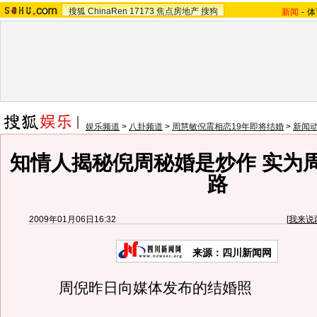
搜狐
ChinaRen
17173
焦点房地产
搜狗
新闻
-
体
娱乐频道
>
八卦频道
>
周慧敏倪震相恋19年即将结婚
>
新闻
知情人揭秘倪周秘婚是炒作 实为
路
2009年01月06日16:32
[
我来说
来源：四川新闻网
周倪昨日向媒体发布的结婚照