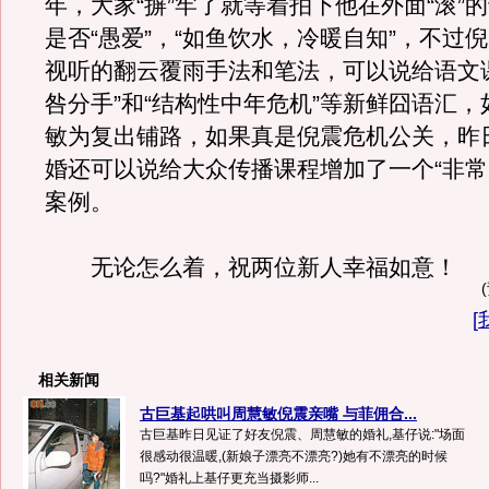
年，大家“摒”牢了就等着拍下他在外面“滚”
是否“愚爱”，“如鱼饮水，冷暖自知”，不过
视听的翻云覆雨手法和笔法，可以说给语文
咎分手”和“结构性中年危机”等新鲜囧语汇
敏为复出铺路，如果真是倪震危机公关，昨
婚还可以说给大众传播课程增加了一个“非常
案例。
无论怎么着，祝两位新人幸福如意！
[
相关新闻
古巨基起哄叫周慧敏倪震亲嘴 与菲佣合...
古巨基昨日见证了好友倪震、周慧敏的婚礼,基仔说:"场面
很感动很温暖,(新娘子漂亮不漂亮?)她有不漂亮的时候
吗?"婚礼上基仔更充当摄影师...