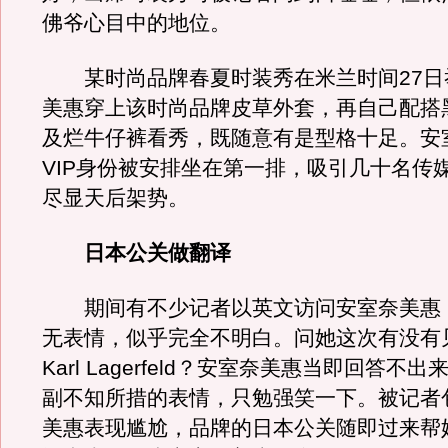
佛爷心目中的地位。
某时尚品牌春夏时装秀在米兰时间27日
美惠穿上该时尚品牌皮草外套，再自己配搭
及烂牛仔裤看秀，既随意有是型格十足。安
VIP身份被安排坐在第一排，吸引几十名传
尽显天后架势。
日本公关做翻译
期间有不少记者以英文访问安室奈美惠
无表情，似乎完全不明白。问她这次有没有
Karl Lagerfeld？安室奈美惠当即回答不
副不知所措的表情，只勉强笑一下。被记者
美惠表现尴尬，品牌的日本公关随即过来帮