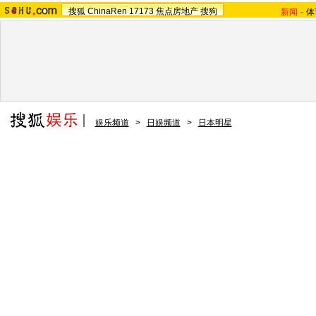
搜狐
ChinaRen
17173
焦点房地产
搜狗
新闻
-
体
娱乐频道
>
日娱频道
>
日本明星