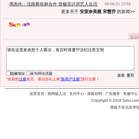
·
周杰伦：没跟蔡依林合作 曾极其讨厌艺人生活
09-06-21 10:59
更多关于
安室奈美惠 宋慧乔
的新闻>>
以上
隐藏地址
设为辩论话题
*欢迎您
注册
发言。请点击右上角
“新用户注册”
进行注册！
设置首页
-
搜狗输入法
-
支付中心
-
搜狐招聘
-
广告服务
-
客服中心
Copyright
©
2018 Sohu.com 
搜狐不良信息举