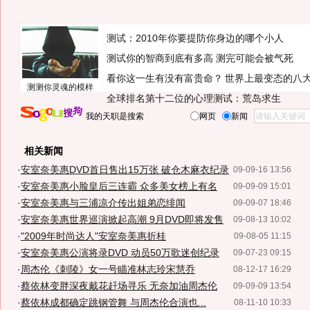
测试：2010年你要提防你身边的哪个小人
测试你的智商到底有多高 测完可能会被气死
看你这一生有没有富贵命？
世界上最变态的八
测测你灵魂的模样
全球排名第十二位的心理测试：荒岛求生
我的天职是搜索
网页
新闻
相关新闻
·
安室奈美惠DVD首日售出15万张 破仓木麻衣纪录
09-09-16 13:56
·
安室奈美惠小脸皇后三连霸 众多美女榜上有名
09-09-09 15:01
·
安室奈美惠与三浦凉介传出姐弟恋绯闻
09-09-07 18:46
·
安室奈美惠世界巡演掀起高潮 9月DVD即将发售
09-08-13 10:02
·
"2009年时尚达人"安室奈美惠折桂
09-08-05 11:15
·
安室奈美惠公演将录DVD 动员50万歌迷创纪录
09-07-23 09:15
·
周杰伦《刺陵》女一号瞄准林志玲宋慧乔
08-12-17 16:29
·
蔡依林变胖深夜戴花赶场寻乐 无奈加油周杰伦
09-09-09 13:54
·
蔡依林成都确定跳钢管舞 与周杰伦合演也...
08-11-10 10:33