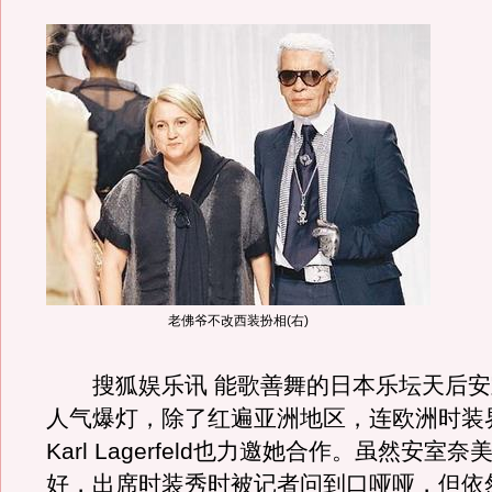
老佛爷不改西装扮相(右)
搜狐娱乐讯 能歌善舞的日本乐坛天后安
人气爆灯，除了红遍亚洲地区，连欧洲时装
Karl Lagerfeld也力邀她合作。虽然安室
好，出席时装秀时被记者问到口哑哑，但依