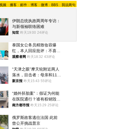
视频
-
播客
-
邮件
-
博客
-
微博
-
BBS
-
我说两句
伊朗总统执政两周年专访：
与新领袖联络困难
知世
昨天19:00
24评论
泰国女公务员精致妆容爆
红，本人回应批评：不喜欢
就别看
观察者网
昨天18:32
43评论
“天津之眼”摩天轮附近两人
落水，目击者：母亲和11岁
儿子先后被打捞上岸
新京报
昨天15:43
55评论
“婚外胚胎案”：假证为何能
在医院通行？谁有权销毁胚
胎？
南方都市报
昨天15:29
25评论
俄罗斯政客逃往法国 此前
曾公开挑战普京