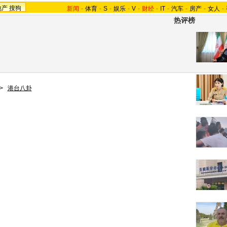
地产
搜狗
新闻
-
体育
-
S
-
娱乐
-
V
-
财经
-
IT
-
汽车
-
房产
-
女人
-
热评榜
>
港台八卦