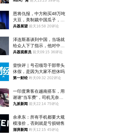
者？
NBA广角
前天13:23
39评论
恩将仇报，中方刚买48万吨
大豆，美制裁中国瓜子，布
林肯措辞变了
兵器展望
前天16:58
20评论
泽连斯基谈到中国，当场就
给众人下了指示，他对中国
和中乌关系，显然又有了新
兵器观察员
前天09:15
36评论
的想法
壹快评｜号召领导干部带头
休假，是因为大家不想休吗
第一财经
昨天09:32
202评论
一印度乘客在越南搭车，用
谢谢“当车费”，司机无奈发
笑；印度网友：不代表印度
九派新闻
前天22:14
75评论
人
余承东：所有手机都要大规
模涨价，否则就是亏损销售
澎湃新闻
昨天12:15
45评论