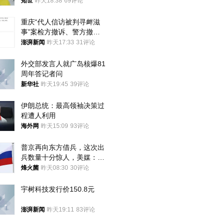
知世
昨天18:38
69评论
重庆“代人信访被判寻衅滋
事”案检方撤诉、警方撤
案，两被告人获国赔
澎湃新闻
昨天17:33
31评论
外交部发言人就广岛核爆81
周年答记者问
新华社
昨天19:45
39评论
伊朗总统：最高领袖决策过
程遭人利用
海外网
昨天15:09
93评论
普京再向东方借兵，这次出
兵数量十分惊人，美媒：俄
朝要动真格？
烽火菌
昨天08:30
30评论
宇树科技发行价150.8元
澎湃新闻
昨天19:11
83评论