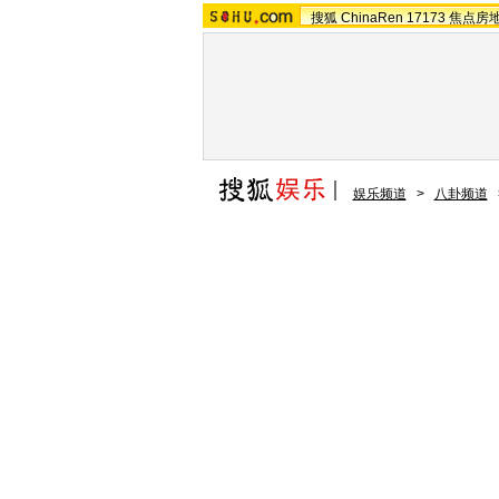
搜狐
ChinaRen
17173
焦点房
娱乐频道
>
八卦频道