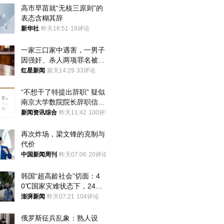
高市早苗就“无核三原则”的
表态含糊其辞
新华社
昨天16:51
19评论
一家三口家中遇害，一男子
因强奸、杀人两项罪名被判
死缓 最高检介入后改判无
红星新闻
前天14:29
33评论
罪
“不想干了特提出辞职” 疑似
南京大学数院院长辞职信流
传 院方回应
新闻资讯综合
昨天11:42
100评论
再次炸场，梁文锋的克制与
代价
中国新闻周刊
昨天07:06
20评论
韩国“超高龄社会”切面：4
0℃国家灾难状态下，2400
名首尔老人还在巷子里收废
澎湃新闻
昨天07:21
104评论
纸
俄罗斯征兵乱象：熟人设