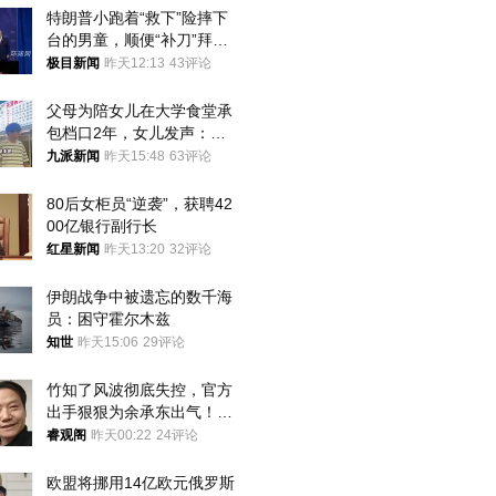
特朗普小跑着“救下”险摔下
台的男童，顺便“补刀”拜
登：“我可不想他像拜登一
极目新闻
昨天12:13
43评论
样摔下来”
父母为陪女儿在大学食堂承
包档口2年，女儿发声：初
衷是为了陪伴，毕业后将不
九派新闻
昨天15:48
63评论
再营业
80后女柜员“逆袭”，获聘42
00亿银行副行长
红星新闻
昨天13:20
32评论
伊朗战争中被遗忘的数千海
员：困守霍尔木兹
知世
昨天15:06
29评论
竹知了风波彻底失控，官方
出手狠狠为余承东出气！雷
军果然没说错
睿观阁
昨天00:22
24评论
欧盟将挪用14亿欧元俄罗斯