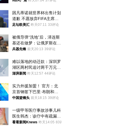
NBA广角
昨天07:04
37评论
因凡蒂诺就世界杯出售计划
道歉 不愿放弃FIFA主席职
位
足坛欧美汇
昨天07:11
33评论
被俄导弹“洗地”后，泽连斯
基还在做梦：让俄罗斯在冬
季前求和？
兵器先锋
前天20:13
39评论
难以落地的动迁款：深圳罗
湖区两村民追讨两千万元动
迁款八年未果
澎湃新闻
昨天12:57
44评论
实力外援加盟！ 官方：北
京首钢签下巴里·布朗和桑
普森
中国篮镜头
前天18:15
39评论
一级甲等医疗事故涉事儿科
医生韩杰：诊疗中有疏漏，
我认错，但不能认罪
看看新闻Knews
昨天14:05
83评论