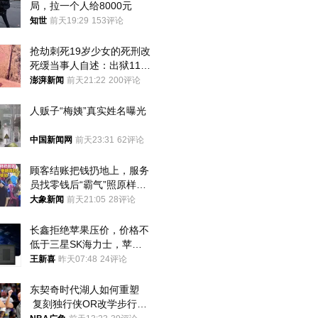
局，拉一个人给8000元
知世
前天19:29
153评论
抢劫刺死19岁少女的死刑改
死缓当事人自述：出狱11年
间始终刻意躲避被害人家属
澎湃新闻
前天21:22
200评论
人贩子“梅姨”真实姓名曝光
中国新闻网
前天23:31
62评论
顾客结账把钱扔地上，服务
员找零钱后“霸气”照原样扔
回去
大象新闻
前天21:05
28评论
长鑫拒绝苹果压价，价格不
低于三星SK海力士，苹果
失去了议价权
王新喜
昨天07:48
24评论
东契奇时代湖人如何重塑
 复刻独行侠OR改学步行