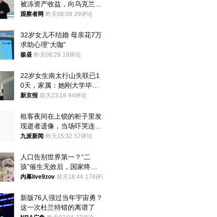
被冻资产收益，向乌克兰提
供援助
观察者网
昨天08:09
29评论
32岁女儿不结婚 母亲花7万
求助心理“大咖”
极昼
昨天08:29
19评论
22岁女生南太行山失联已1
0天，家属：她刚大学毕业
想到山里旅行
新京报
前天23:18
64评论
租客夜间在上锁的柜子里发
现逝者遗像，当场吓哭连夜
搬离，房东退还押金
九派新闻
昨天15:32
57评论
人口告别世界第一？“二
孩”催生无效后，国家终于
向住房出手了！
内幕live9zov
前天18:44
178评论
新版76人强过当年宇宙勇？
这一次杜兰特错的离谱了