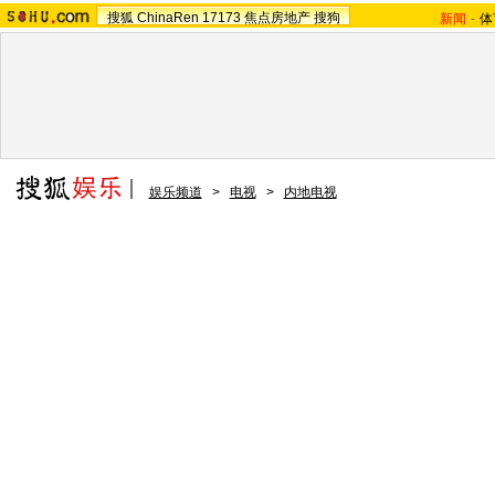
搜狐
ChinaRen
17173
焦点房地产
搜狗
新闻
-
体
娱乐频道
>
电视
>
内地电视