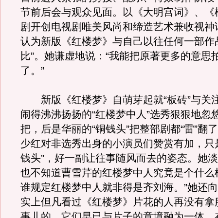
节前后会与观众见面。以《大明宫词》、《
剧开创电视剧唯美风尚和缔造艺术兼收视神
认为新版《红楼梦》与自己以往任何一部作
比”。她谦虚地说：“我能把原著更多的意思
了。”
新版《红楼梦》自萌芽起就“板砖”与关
闹得沸沸扬扬的“红楼梦中人”选秀狠狠地忽
把，后是华丽的“铜钱头”把整部剧都“雷”翻
少红对非选秀出身的小演员们赞赏有加，只
钱头”，好一副让往事随风而去的姿态。她淡
也不知道曹雪芹的红楼梦中人究竟是个什么
谁规定红楼梦中人就非得是齐刘海。”她还
实上但凡看过《红楼梦》片花的人再没有拿
事儿的，它们早已与片子的意境融为一体。