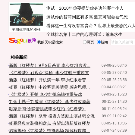
测试：2010年你要提防你身边的哪个小人
测试你的智商到底有多高 测完可能会被气死
看你这一生有没有富贵命？
世界上最变态的八
测测你灵魂的模样
全球排名第十二位的心理测试：荒岛求生
我的天职是搜索
网页
新闻
相关新闻
·
新版《红楼梦》9月9日杀青 李少红坦言没...
09-08-25 08:46
·
《红楼梦》召观众"探秘" 李少红驳严重超支
09-05-27 07:40
·
新版《红楼梦》开机满一年 李少红眼看苦...
09-05-25 23:56
·
杨幂《红楼梦》中诠释完美晴雯 感谢恩师...
09-04-08 08:21
·
《红楼梦》开拍 李少红抵乌镇拍重头戏
09-03-25 15:23
·
刘金山携手刘威演《红楼梦》 李少红改原著
08-11-27 14:30
·
独家新闻:徐静蕾挑战李少红拍《红楼梦》
08-11-04 08:24
·
新版《红楼梦》杀青 投资方奖励主演赴韩交流
09-09-11 02:42
·
杨幂经典古装扮相盘点 有望出演新版红楼梦
08-05-13 13:36
·
独家揭秘《红楼梦》拍摄现场 精致程度超...
08-07-24 07:39