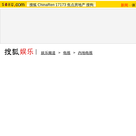
搜狐
ChinaRen
17173
焦点房地产
搜狗
新闻
-
体
娱乐频道
>
电视
>
内地电视