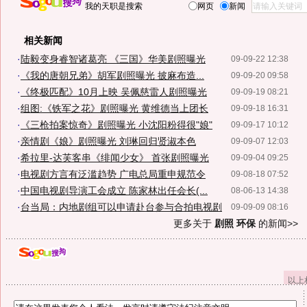
我的天职是搜索
网页
新闻
相关新闻
·
陆毅变身睿智诸葛亮 《三国》华美剧照曝光
09-09-22 12:38
·
《我的唐朝兄弟》胡军剧照曝光 披麻布造...
09-09-20 09:58
·
《终极匹配》10月上映 吴佩慈雷人剧照曝光
09-09-19 08:21
·
组图:《铁军之花》剧照曝光 黄维德当上团长
09-09-18 16:31
·
《三枪拍案惊奇》剧照曝光 小沈阳粉得很"娘"
09-09-17 10:12
·
亲情剧《娘》剧照曝光 刘琳回归贤淑本色
09-09-07 12:03
·
希拉里-达芙客串《绯闻少女》 首张剧照曝光
09-09-04 09:25
·
电视剧方言有泛滥趋势 广电总局重申规范令
09-08-18 07:52
·
中国电视剧导演工会成立 陈家林出任会长(...
08-06-13 14:38
·
台当局：内地剧组可以申请赴台参与合拍电视剧
09-09-09 08:16
更多关于
剧照 环保
的新闻>>
以上