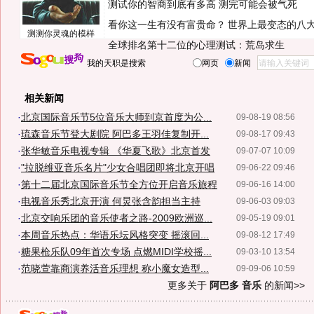
测试你的智商到底有多高 测完可能会被气死
看你这一生有没有富贵命？
世界上最变态的八
测测你灵魂的模样
全球排名第十二位的心理测试：荒岛求生
我的天职是搜索
网页
新闻
相关新闻
·
北京国际音乐节5位音乐大师到京首度为公...
09-08-19 08:56
·
琉森音乐节登大剧院 阿巴多王羽佳复制开...
09-08-17 09:43
·
张华敏音乐电视专辑 《华夏飞歌》北京首发
09-07-07 10:09
·
"拉脱维亚音乐名片"少女合唱团即将北京开唱
09-06-22 09:46
·
第十二届北京国际音乐节全方位开启音乐旅程
09-06-16 14:00
·
电视音乐秀北京开演 何炅张含韵担当主持
09-06-03 09:03
·
北京交响乐团的音乐使者之路-2009欧洲巡...
09-05-19 09:01
·
本周音乐热点：华语乐坛风格突变 摇滚回...
09-08-12 17:49
·
糖果枪乐队09年首次专场 点燃MIDI学校摇...
09-03-10 13:54
·
范晓萱靠商演养活音乐理想 称小魔女造型...
09-09-06 10:59
更多关于
阿巴多 音乐
的新闻>>