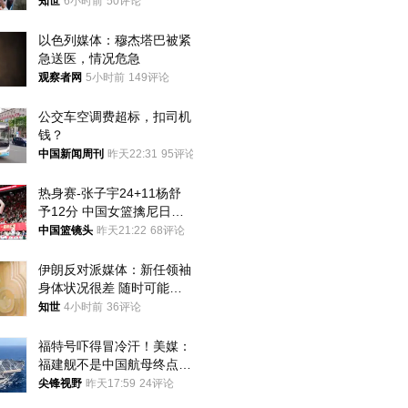
知世
6小时前
50评论
以色列媒体：穆杰塔巴被紧
急送医，情况危急
观察者网
5小时前
149评论
公交车空调费超标，扣司机
钱？
中国新闻周刊
昨天22:31
95评论
热身赛-张子宇24+11杨舒
予12分 中国女篮擒尼日利
亚
中国篮镜头
昨天21:22
68评论
伊朗反对派媒体：新任领袖
身体状况很差 随时可能离
世
知世
4小时前
36评论
福特号吓得冒冷汗！美媒：
福建舰不是中国航母终点，
而是新起点！
尖锋视野
昨天17:59
24评论