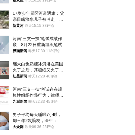
犯罪行为
新京报
昨天16:28
292评论
17岁少年景区河道遇难：父
亲目睹涨水儿子被冲走，当
地排除上游泄洪，家属盼厘
新黄河
昨天15:15
33评论
清责任
河南“三支一扶”笔试成绩作
废，8月22日重新组织笔试
界面新闻
昨天17:30
118评论
继大白兔奶糖冰淇淋在美国
火了之后，其糖纸又火了！
海外博主盛赞：平面设计经
红星新闻
昨天12:28
40评论
典之作
河南“三支一扶”考试存在规
模性组织作弊行为，律师：
涉嫌非法获取国家秘密罪等
九派新闻
昨天22:33
45评论
罪名
男子平均每天睡眠7小时，
却三年2次脑梗，医生：这
样睡觉更伤身
大众网
昨天09:36
23评论