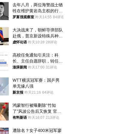
去年八月，两位海警战士牺
牲在维护黄岩岛主权的行动
中
罗富强观察室
昨天14:55
84评论
大决战来了，朝鲜导弹部队
赴俄，普京新设特殊兵种，
76岁老将扛旗
虚怀论语
昨天10:28
28评论
高校任免通知引关注：科
长、主任自愿辞职，转任思
政辅导员
澎湃新闻
昨天17:00
31评论
WTT横滨冠军赛：国乒男
单无缘八强
新京报
昨天21:16
64评论
鸿蒙智行被曝删除“竹知
了”风波公告后又恢复 官媒
曾力挺：劝华为要大度的，
有料新语
昨天16:07
213评论
你们适不适合？
遭除名？女子400米冠军廖