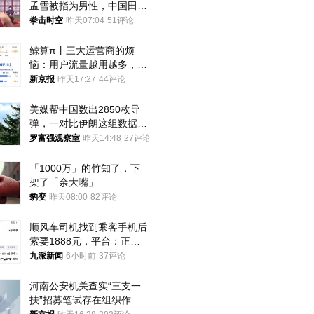
孟雪被指为男性，中国田协
默不作声
拳击时空
昨天07:04
51评论
鲸算π丨三大运营商的烦
恼：用户流量越用越多，收
入却越来越少
新京报
昨天17:27
44评论
美媒帮中国数出2850枚导
弹，一对比伊朗这组数据，
发现出大事了
罗富强观察室
昨天14:48
27评论
「1000万」的竹知了，下
架了「余大嘴」
豹变
昨天08:00
82评论
顺风车司机找到乘客手机后
索要1888元，平台：正和
司机沟通协商
九派新闻
6小时前
37评论
河南公安机关查实“三支一
扶”招募笔试存在组织作弊