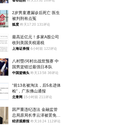
智谷趋势
昨天15:32
26评论
2岁男童遭漏诊后死亡 医生
被判刑有点冤
狐度
昨天17:20
131评论
最高近亿元！多家A股公司
收到美国关税退税
上海证券报
6小时前
122评论
八村塁/河村出战世预赛 中
国男篮错过最强日本队
中国篮镜头
昨天13:58
36评论
“前13名被淘汰，后5名进体
检”，广东佛山通报
北青网
15小时前
211评论
因严重违纪违法 金融监管
总局原局长李云泽被罢免全
国人大代表
经济观察报
昨天16:24
112评论