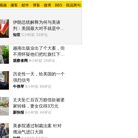
视频
-
播客
-
邮件
-
博客
-
微博
-
BBS
-
我说两句
伊朗总统解释为何与美谈
判：美国最大对手就是中
国，但他们也在对话
知世
5小时前
33评论
越南出版业出了个大案，但
不用怀疑他们把红旗扛下去
的决心
观察者网
8小时前
28评论
历史性一天，给美国的一个
强烈信号
牛弹琴
8小时前
89评论
丈夫坠亡后百万赔偿款被婆
家转移，妻女仅得3万元
新快报
6小时前
44评论
美参院通过制裁法案 针对
俄油气进口大国