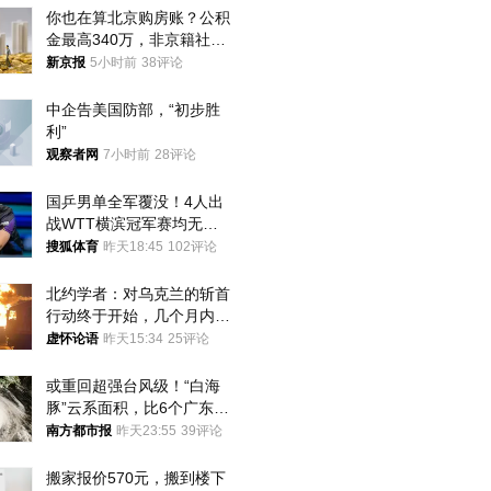
你也在算北京购房账？公积
金最高340万，非京籍社保
1年
新京报
5小时前
38评论
中企告美国防部，“初步胜
利”
观察者网
7小时前
28评论
国乒男单全军覆没！4人出
战WTT横滨冠军赛均无缘
八强
搜狐体育
昨天18:45
102评论
北约学者：对乌克兰的斩首
行动终于开始，几个月内乌
将投降
虚怀论语
昨天15:34
25评论
或重回超强台风级！“白海
豚”云系面积，比6个广东还
大！深圳官方：注意这件事
南方都市报
昨天23:55
39评论
搬家报价570元，搬到楼下