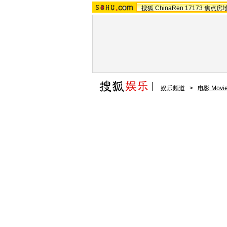
搜狐
ChinaRen
17173
焦点房
娱乐频道
>
电影 Movi