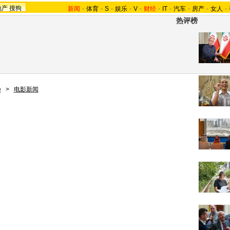
地产
搜狗
新闻
-
体育
-
S
-
娱乐
-
V
-
财经
-
IT
-
汽车
-
房产
-
女人
-
热评榜
e
>
电影新闻