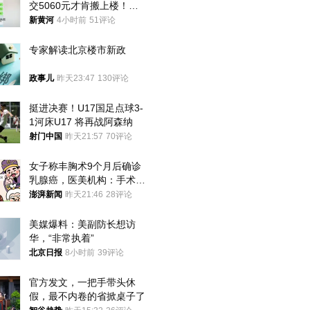
交5060元才肯搬上楼！女
子傻眼了……
新黄河
4小时前
51评论
专家解读北京楼市新政
政事儿
昨天23:47
130评论
挺进决赛！U17国足点球3-
1河床U17 将再战阿森纳
射门中国
昨天21:57
70评论
女子称丰胸术9个月后确诊
乳腺癌，医美机构：手术不
可能引发癌症，建议走司法
澎湃新闻
昨天21:46
28评论
途径
美媒爆料：美副防长想访
华，“非常执着”
北京日报
8小时前
39评论
官方发文，一把手带头休
假，最不内卷的省掀桌子了