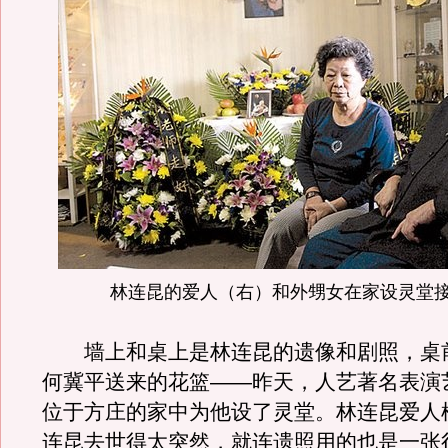
林连昆的爱人（右）和外甥女在家设灵堂
墙上和桌上是林连昆的遗像和剧照，桌
何冀平送来的花篮——昨天，人艺著名表演
位于方庄的家中为他设了灵堂。林连昆爱人
连昆去世得太突然，就连遗照用的也是一张