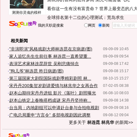
看你这一生有没有富贵命？
世界上最变态的八
测测你灵魂的模样
全球排名第十二位的心理测试：荒岛求生
我的天职是搜索
网页
新闻
相关新闻
·
"非演即演"风格戏剧大师林连昆在京病逝(图)
09-09-09 10:45
·
家人追忆先生生前往事 林连昆一直希望重...
09-09-09 09:54
·
表演艺术家林连昆辞世 吴刚悲痛悼念
09-09-08 17:42
·
"狗儿爷"林连昆 昨日病逝(图)
09-09-08 15:17
·
第三届国家大剧院国际戏剧季精彩剧照 林...
08-10-15 15:27
·
宋丹丹200集贺岁剧讲爱情与林兆华之女再合作
07-02-05 08:38
·
赵本山期待宋丹丹进组 影片《落叶》剧照曝光
06-08-10 08:03
·
赵本山铁定上春晚搭档成谜 宋丹丹坚持称...
09-09-08 14:38
·
台当局：内地剧组可以申请赴台参与合拍电视剧
09-09-09 08:16
·
广电总局重申“方言令” 多部电视剧因此调整
09-08-12 09:04
更多关于
林连昆 林兆华
的新闻>>