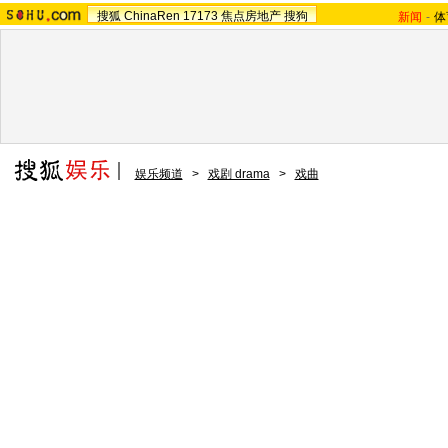
搜狐
ChinaRen
17173
焦点房地产
搜狗
新闻
-
体
娱乐频道
>
戏剧 drama
>
戏曲