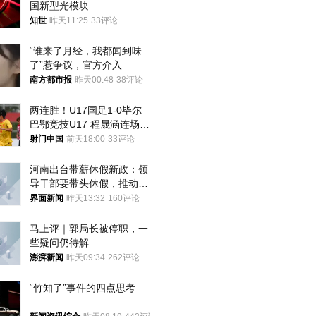
国新型光模块
知世
昨天11:25
33评论
“谁来了月经，我都闻到味
了”惹争议，官方介入
南方都市报
昨天00:48
38评论
两连胜！U17国足1-0毕尔
巴鄂竞技U17 程晟涵连场破
门
射门中国
前天18:00
33评论
河南出台带薪休假新政：领
导干部要带头休假，推动全
员应休尽休、休满休足
界面新闻
昨天13:32
160评论
马上评｜郭局长被停职，一
些疑问仍待解
澎湃新闻
昨天09:34
262评论
“竹知了”事件的四点思考