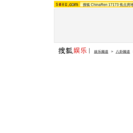
搜狐
ChinaRen
17173
焦点房
娱乐频道
>
八卦频道