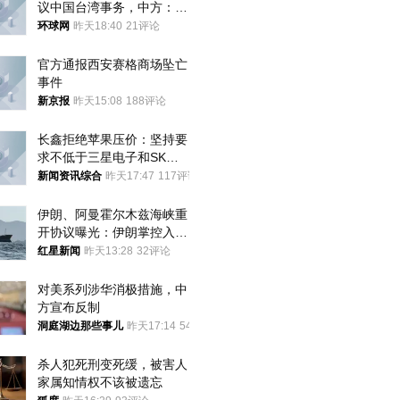
议中国台湾事务，中方：强
烈不满、坚决反对，已向日
环球网
昨天18:40
21评论
方严正交涉
官方通报西安赛格商场坠亡
事件
新京报
昨天15:08
188评论
长鑫拒绝苹果压价：坚持要
求不低于三星电子和SK海
力士
新闻资讯综合
昨天17:47
117评论
伊朗、阿曼霍尔木兹海峡重
开协议曝光：伊朗掌控入湾
航道，与阿曼平分“服务费”
红星新闻
昨天13:28
32评论
对美系列涉华消极措施，中
方宣布反制
洞庭湖边那些事儿
昨天17:14
54评论
杀人犯死刑变死缓，被害人
家属知情权不该被遗忘