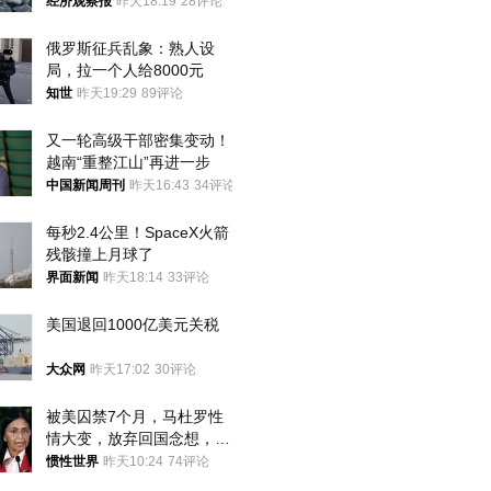
经济观察报
昨天18:19
28评论
俄罗斯征兵乱象：熟人设
局，拉一个人给8000元
知世
昨天19:29
89评论
又一轮高级干部密集变动！
越南“重整江山”再进一步
中国新闻周刊
昨天16:43
34评论
每秒2.4公里！SpaceX火箭
残骸撞上月球了
界面新闻
昨天18:14
33评论
美国退回1000亿美元关税
大众网
昨天17:02
30评论
被美囚禁7个月，马杜罗性
情大变，放弃回国念想，最
后嘱托已公开
惯性世界
昨天10:24
74评论