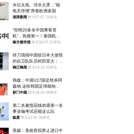
水位太低、河水太烫，“核
电关停潮”席卷欧洲多国
澎湃新闻
昨天07:07
24评论
“拒绝20多名中国乘客登
机”，热搜第一！泰国机场
方道歉
南方都市报
昨天08:07
51评论
持刀强闯中国驻日本大使馆
的自卫队队员村田晃大：对
自己的行为深感后悔；曾申
钱江晚报
昨天14:10
43评论
请保释被驳回
韩媒：中国U17国足绝杀阿
森纳 这给韩国足球敲响了
警钟
射门中国
前天18:24
49评论
第二名被指花钱劝退第一名 
事业编考试还能这么玩
狐度
昨天15:40
39评论
英媒：美政府拟禁止进口中