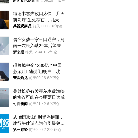
新闻资讯综合
昨天08:19
442评论
梅德韦杰夫改口太快，几天
前高呼“生死存亡”，几天后
又换了一个说法
兵器观察员
前天11:06
32评论
借宿女孩一家三口遇害，河
南一农民入狱29年后等来无
罪判决
新京报
昨天12:34
112评论
想赖掉中企4230亿？中国
必须让巴基斯坦明白，坑中
国人钱的代价！
宏兵灼见
前天09:16
63评论
美财长称有关霍尔木兹海峡
的协议可能在今明两日达成
封面新闻
前天21:42
64评论
从“倒班吃饭”到暂停柜面，
建行午休试点为何引爆舆
论？
第一财经
前天20:32
222评论