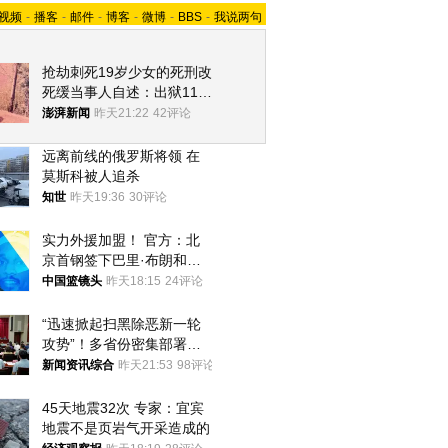
视频
-
播客
-
邮件
-
博客
-
微博
-
BBS
-
我说两句
抢劫刺死19岁少女的死刑改
死缓当事人自述：出狱11年
间始终刻意躲避被害人家属
澎湃新闻
昨天21:22
42评论
远离前线的俄罗斯将领 在
莫斯科被人追杀
知世
昨天19:36
30评论
实力外援加盟！ 官方：北
京首钢签下巴里·布朗和桑
普森
中国篮镜头
昨天18:15
24评论
“迅速掀起扫黑除恶新一轮
攻势”！多省份密集部署，
公布举报方式
新闻资讯综合
昨天21:53
98评论
45天地震32次 专家：宜宾
地震不是页岩气开采造成的