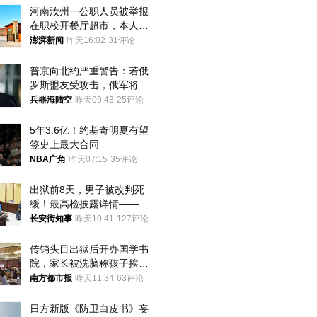
河南汝州一公职人员被举报
在职校开餐厅超市，本人回
应称“是给别人帮忙”
澎湃新闻
昨天16:02
31评论
普京向北约严重警告：若俄
罗斯盟友受攻击，俄军将动
用核武器保护
兵器海陆空
昨天09:43
25评论
5年3.6亿！约基奇明夏有望
签史上最大合同
NBA广角
昨天07:15
35评论
出狱前8天，男子被改判死
缓！最高检披露详情——
长安街知事
昨天10:41
127评论
传销头目出狱后开办国学书
院，家长被洗脑称孩子挨打
才有效果
南方都市报
昨天11:34
63评论
日方新版《防卫白皮书》妄