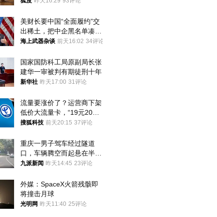
狐度
昨天16:29
93评论
美财长要中国“全面履约”交
出稀土，把中企黑名单凑到
187家，中方做最坏打算
海上武器杂谈
前天16:02
34评论
国家国防科工局原副局长张
建华一审被判有期徒刑十年
新华社
昨天17:00
31评论
流量要涨价了？运营商下架
低价大流量卡，“19元200
G”成为历史
搜狐科技
前天20:15
37评论
重庆一男子驾车经过隧道
口，车辆腾空而起悬在半
空，消防： 2人已送医，正
九派新闻
昨天14:45
23评论
调查原因
外媒：SpaceX火箭残骸即
将撞击月球
光明网
昨天11:40
25评论