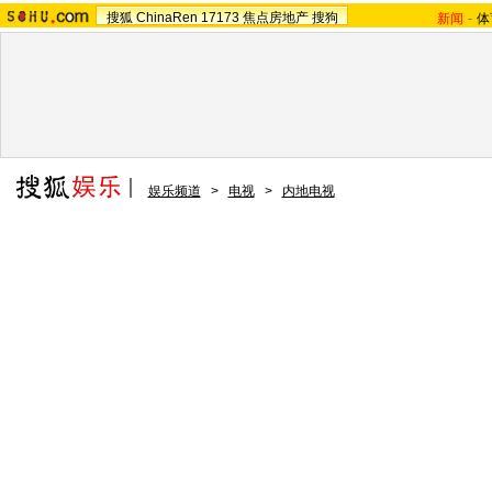
搜狐
ChinaRen
17173
焦点房地产
搜狗
新闻
-
体
娱乐频道
>
电视
>
内地电视