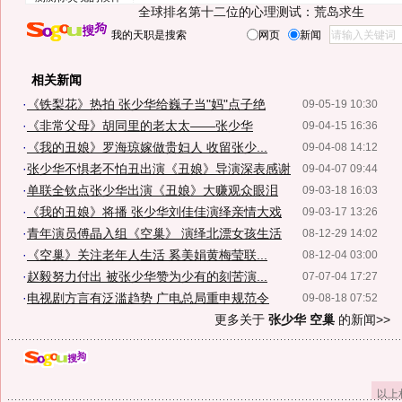
全球排名第十二位的心理测试：荒岛求生
我的天职是搜索
网页
新闻
相关新闻
·
《铁梨花》热拍 张少华给巍子当"妈"点子绝
09-05-19 10:30
·
《非常父母》胡同里的老太太——张少华
09-04-15 16:36
·
《我的丑娘》罗海琼嫁做贵妇人 收留张少...
09-04-08 14:12
·
张少华不惧老不怕丑出演《丑娘》导演深表感谢
09-04-07 09:44
·
单联全钦点张少华出演《丑娘》大赚观众眼泪
09-03-18 16:03
·
《我的丑娘》将播 张少华刘佳佳演绎亲情大戏
09-03-17 13:26
·
青年演员傅晶入组《空巢》 演绎北漂女孩生活
08-12-29 14:02
·
《空巢》关注老年人生活 奚美娟黄梅莹联...
08-12-04 03:00
·
赵毅努力付出 被张少华赞为少有的刻苦演...
07-07-04 17:27
·
电视剧方言有泛滥趋势 广电总局重申规范令
09-08-18 07:52
更多关于
张少华 空巢
的新闻>>
以上