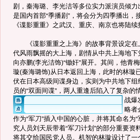
剧，秦海璐、李光洁等多位实力派演员倾力
是国内首部“季播剧”，将会分为四季播出，
《谍影重重》之武汉、重庆、南京也将陆续
《谍影重重之上海》的故事背景设定在
代风雨飘摇的大上海，剧情从中共上海地下
向亦鹏(李光洁饰)“锄奸”展开。其间，他青
璇(秦海璐饰)从日本返回上海，此时的林璇
伏在日本高级间谍身边，实则为中共地下组
员的“双面间谍”，两人重逢后陷入了复杂的
战爆
略者
作为“军刀”插入中国的心脏，并将其命名为“
究人员刘天辰带着“军刀计划”的部分重要资
将其交给国民党人员。机智的林璇设计了一