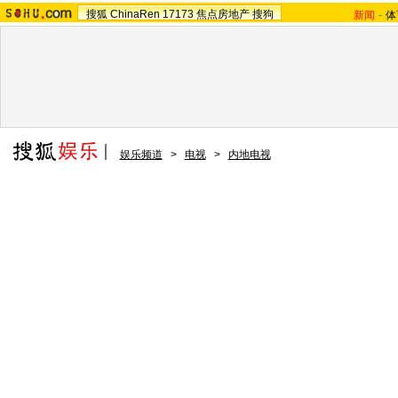
搜狐
ChinaRen
17173
焦点房地产
搜狗
新闻
-
体
娱乐频道
>
电视
>
内地电视