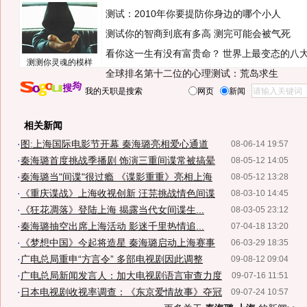
测试：2010年你要提防你身边的哪个小人
测试你的智商到底有多高 测完可能会被气死
看你这一生有没有富贵命？
世界上最变态的八
测测你灵魂的模样
全球排名第十二位的心理测试：荒岛求生
我的天职是搜索
网页
新闻
相关新闻
·
图:上海国际电影节开幕 秦海璐亮相爱心通道
08-06-14 19:57
·
秦海璐首度挑战季播剧 饰演三重间谍常被搞晕
08-05-12 14:05
·
秦海璐当"间谍"很过瘾 《谍影重重》亮相上海
08-05-12 13:28
·
《重庆谍战》上海收视创新 汪芫挑战情色间谍
08-03-10 14:45
·
《狂花凋落》登陆上海 揭露当代女间谍生...
08-03-05 23:12
·
秦海璐抽空出席上海活动 影迷千里热情追...
07-04-18 13:20
·
《梦想中国》今起将造星 秦海璐启动上海赛事
06-03-29 18:35
·
广电总局重申“方言令” 多部电视剧因此调整
09-08-12 09:04
·
广电总局新闻发言人：加大电视剧语言审查力度
09-07-16 11:51
·
日本电视剧收视率调查：《东京爱情故事》夺冠
09-07-24 10:57