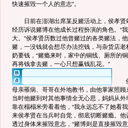
快速摧毁一个人的意志”。
日前在澎湖出席某反赌活动上，侯孝贤
经历诉说赌博在他成长过程扮演的角色。“
大。”侯孝贤历数过他曾赌过的各类赌法，
赌，一没钱就会想尽办法挖钱，与杂货店老
奶要钱，“赌瘾来时，家中的铜线、厕所的
再将钱拿去赌，一心只想赢钱乱花。
”
侯孝
母亲罹病、哥哥在外地教书，由他掌家照顾
当时他赌到对其他事情全无心思，妈妈从外
靠在榻榻米旁看着他，“我永远忘不了她看我
来侯孝贤在当兵时自觉，彻底切断赌瘾。他
透过身体来摧毁意志，“赌博则是直接摧毁意