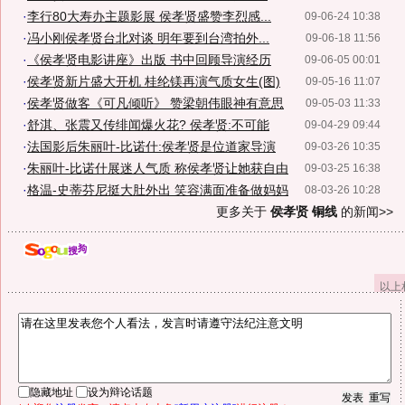
·
李行80大寿办主题影展 侯孝贤盛赞李烈感...
09-06-24 10:38
·
冯小刚侯孝贤台北对谈 明年要到台湾拍外...
09-06-18 11:56
·
《侯孝贤电影讲座》出版 书中回顾导演经历
09-06-05 00:01
·
侯孝贤新片盛大开机 桂纶镁再演气质女生(图)
09-05-16 11:07
·
侯孝贤做客《可凡倾听》 赞梁朝伟眼神有意思
09-05-03 11:33
·
舒淇、张震又传绯闻爆火花? 侯孝贤:不可能
09-04-29 09:44
·
法国影后朱丽叶-比诺什:侯孝贤是位道家导演
09-03-26 10:35
·
朱丽叶-比诺什展迷人气质 称侯孝贤让她获自由
09-03-25 16:38
·
格温-史蒂芬尼挺大肚外出 笑容满面准备做妈妈
08-03-26 10:28
更多关于
侯孝贤 铜线
的新闻>>
以上
隐藏地址
设为辩论话题