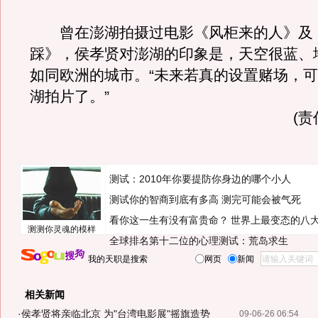
曾在澎湖拍摄过电影《风柜来的人》及
踩》，侯孝贤对澎湖的印象是，天空很蓝、
如同欧洲的城市。“未来若真的设置赌场，
湖拍片了。”
(
测试：2010年你要提防你身边的哪个小人
测试你的智商到底有多高 测完可能会被气死
看你这一生有没有富贵命？
世界上最变态的八
测测你灵魂的模样
全球排名第十二位的心理测试：荒岛求生
我的天职是搜索
网页
新闻
相关新闻
·
侯孝贤将亲临北京 为"台湾电影展"摇旗造势
09-06-26 06:54