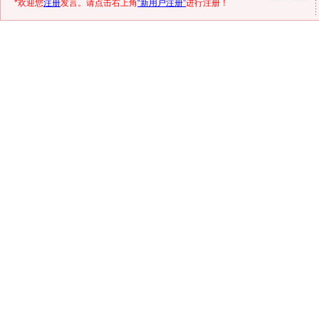
*欢迎您
注册
发言。请点击右上角
“新用户注册”
进行注册！