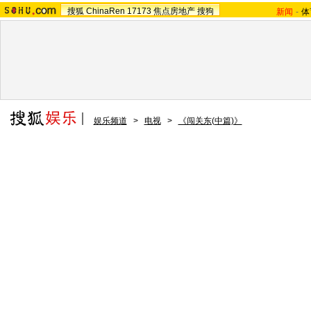
搜狐
ChinaRen
17173
焦点房地产
搜狗
新闻
-
体
娱乐频道
>
电视
>
《闯关东(中篇)》