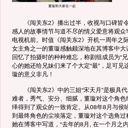
董璇和大家在一起
《闯关东2》播出过半，收视与口碑皆令
感人的故事情节与道不尽的情义爱意将观众
电视机前。时值《闯关东2》开机一周年之
女主角之一的董璇感触颇深地在其博客中大
回忆了拍摄时的种种难忘，称剧组成员为“兄
心的她还给兄妹们来了个大定“最”，足可见
璇的意义非凡！
《闯关东2》中的三姐“宋天月”是极具代
难者，秀气、安分、细腻，董璇对这个角色
绎得到了观众的一致肯定。从08年8月与侯
到最终角色的尘埃落定，董璇对这个选角过
她在博客中写道，“去年的8月, 在一个月之