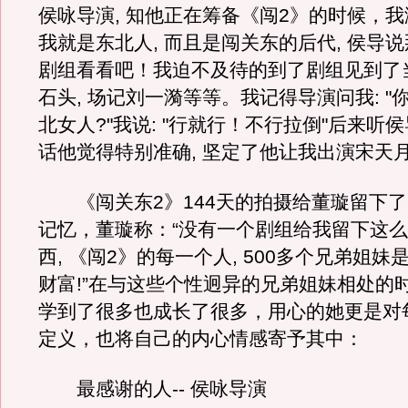
侯咏导演, 知他正在筹备《闯2》的时候，
我就是东北人, 而且是闯关东的后代, 侯导
剧组看看吧！我迫不及待的到了剧组见到了
石头, 场记刘一漪等等。我记得导演问我: "
北女人?"我说: "行就行！不行拉倒"后来听
话他觉得特别准确, 坚定了他让我出演宋天月
《闯关东2》144天的拍摄给董璇留下了
记忆，董璇称：“没有一个剧组给我留下这
西, 《闯2》的每一个人, 500多个兄弟姐
财富!”在与这些个性迥异的兄弟姐妹相处的
学到了很多也成长了很多，用心的她更是对
定义，也将自己的内心情感寄予其中：
最感谢的人-- 侯咏导演