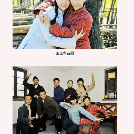
董璇和苗圃