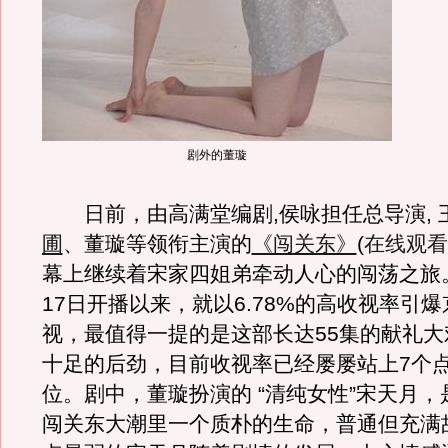
剧外的董璇
日前，由高满堂编剧,侯咏担任总导演, 
圃
、董璇等领衔主演的
《闯关东》
(
在线观看
幕上继续着宋家四姐弟牵动人心的闯荡之旅
17日开播以来，就以6.78%的高收视率引
视，最值得一提的是这部长达55集的献礼大
十足的后劲，目前收视率已经屡屡站上7个
位。剧中，董璇扮演的 “清纯女性”宋天月
闯关东大潮里一个质朴的生命，普通但充满