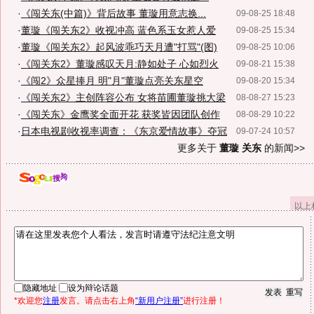
·
《闯关东(中篇)》背后故事 董璇用意志换...
09-08-25 18:48
·
董璇《闯关东2》收视冲高 蓝色系玉女惹人爱
09-08-25 15:34
·
董璇《闯关东2》起风波乖巧天月遭"打骂"(图)
09-08-25 10:06
·
《闯关东2》董璇感叹天月:静如处子 心如烈火
09-08-21 15:38
·
《闯2》众星捧月 明"月"董璇点亮关东星空
09-08-20 15:34
·
《闯关东2》主创阵容公布 女将苗圃董璇挑大梁
08-08-27 15:23
·
《闯关东》金鹰奖全面开花 获奖皆因团队创作
08-08-29 10:22
·
日本电视剧收视率调查：《东京爱情故事》夺冠
09-07-24 10:57
更多关于
董璇 关东
的新闻>>
以上
隐藏地址
设为辩论话题
*欢迎您
注册
发言。请点击右上角
“新用户注册”
进行注册！