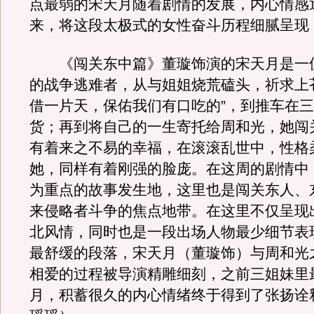
点最弱的宋天月随着剧情的发展，内心情感
来，将这段太极式的女性奋斗历程细腻呈现
《闯关东中篇》董璇饰演的宋天月是一
的战争逃难者，从与姐姐烧荒磕头，祈求上
借一片天，保佑我们有口吃的”，到推车在
货；再到将自己的一生寄托给周和光，她闯
有着来之不易的幸福，在滚滚乱世中，性格
她，同样有着刚强的脸庞。在这周的剧情中
为重点的故事发生地，这里也是闯关东人、
来侵略者斗争的焦点地带。在这里不仅呈现
北风情，同时也是一段出场人物最少细节表
最舒缓的段落，宋天月（董璇饰）与周和光
相爱的过程被导演精雕细刻，之前三姐妹里
月，积蓄很久的内心情绪终于得到了张扬诠释