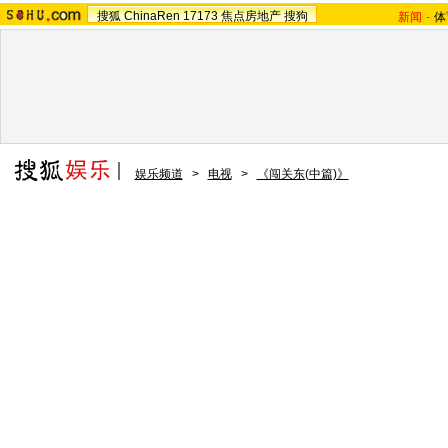
搜狐
ChinaRen
17173
焦点房地产
搜狗
新闻
-
体
娱乐频道
>
电视
>
《闯关东(中篇)》