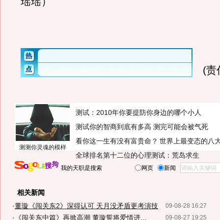
瑶瑶）
(
测试：2010年你要提防你身边的哪个小人
测试你的智商到底有多高 测完可能会被气死
看你这一生有没有富贵命？
世界上最变态的八
测测你灵魂的模样
全球排名第十二位的心理测试：荒岛求生
我的天职是搜索
网页
新闻
相关新闻
·
董璇《闯关东2》深得认可 天月没矛盾更考演技
09-08-28 16:27
·
《闯关东中篇》再掀高潮 董璇誓将爱情进...
09-08-27 19:25