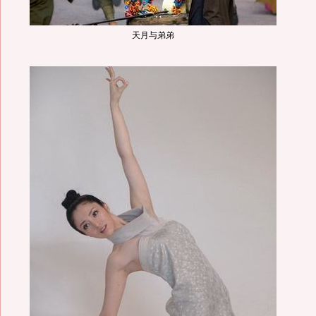
天月与弟弟