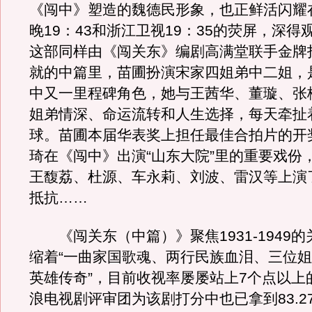
《闯中》塑造的魏德民形象，也正鲜活闪耀
晚19：43和浙江卫视19：35的荧屏，深得
这部同样由《闯关东》编剧高满堂联手金牌
就的中篇里，苗圃扮演宋家四姐弟中二姐，
中又一里程碑角色，她与王茜华、董璇、张
姐弟情深、命运流转和人生选择，每天牵扯
球。苗圃本届华表奖上担任最佳合拍片的开
琦在《闯中》出演“山东大院”里的重要戏份
王馥荔、杜源、车永莉、刘波、雷汉等上演
抵抗……
《闯关东（中篇）》聚焦1931-1949
缩着“一曲家国歌魂、两行民族血泪、三位
英雄传奇”，目前收视率屡屡站上7个点以上
浪电视剧评审团为该剧打分中也已拿到83.2