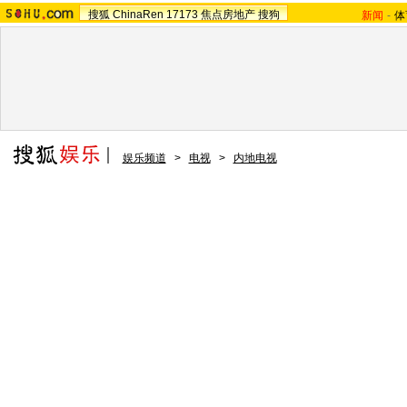
搜狐
ChinaRen
17173
焦点房地产
搜狗
新闻
-
体
娱乐频道
>
电视
>
内地电视