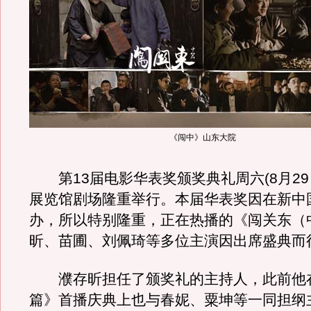
《闯中》山东大院
第13届电影华表奖颁奖典礼周六(8月29
展览馆剧场隆重举行。本届华表奖因在新中国
办，所以特别隆重，正在热播的《闯关东（
昕、苗圃、刘佩琦等多位主演因出席盛典而
濮存昕担任了颁奖礼的主持人，此前他
篇》首播庆典上也与春妮、粟坤等一同担纲