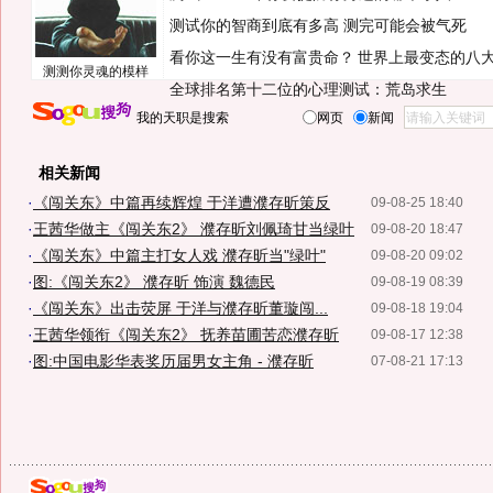
测试你的智商到底有多高 测完可能会被气死
看你这一生有没有富贵命？
世界上最变态的八
测测你灵魂的模样
全球排名第十二位的心理测试：荒岛求生
我的天职是搜索
网页
新闻
相关新闻
·
《闯关东》中篇再续辉煌 于洋遭濮存昕策反
09-08-25 18:40
·
王茜华做主《闯关东2》 濮存昕刘佩琦甘当绿叶
09-08-20 18:47
·
《闯关东》中篇主打女人戏 濮存昕当"绿叶"
09-08-20 09:02
·
图:《闯关东2》 濮存昕 饰演 魏德民
09-08-19 08:39
·
《闯关东》出击荧屏 于洋与濮存昕董璇闯...
09-08-18 19:04
·
王茜华领衔《闯关东2》 抚养苗圃苦恋濮存昕
09-08-17 12:38
·
图:中国电影华表奖历届男女主角 - 濮存昕
07-08-21 17:13