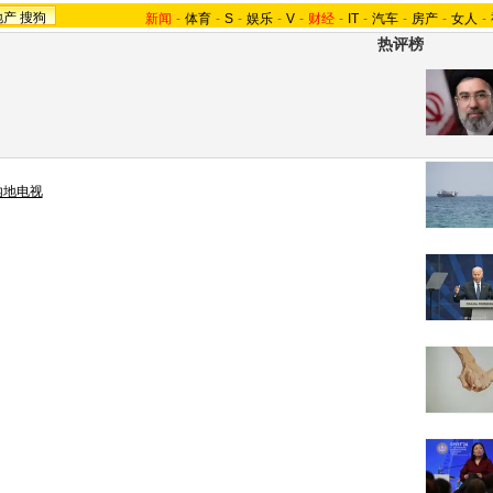
地产
搜狗
新闻
-
体育
-
S
-
娱乐
-
V
-
财经
-
IT
-
汽车
-
房产
-
女人
-
热评榜
内地电视