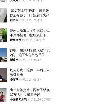
获
大众网
昨天18:36
81评论
“出游带上打印机”，请把暑
假还给孩子们 | 新京报快评
新京报
昨天14:29
78评论
越南出版业出了个大案，但
不用怀疑他们把红旗扛下去
的决心
观察者网
昨天07:15
32评论
昆明一检测列车撞人致11死
2伤，施工业务外包单位被
罚1.5万元，国铁昆明局被
新黄河
昨天19:46
46评论
罚300万元
周末打虎！退休一年后，宋
致远被查
华商网
昨天10:24
65评论
出生时被抱错，两女子错换
37年人生，最新进展
中国新闻周刊
前天21:50
20评论