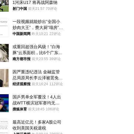
1河床U17 将再战阿森纳
射门中国
前天21:57
70评论
一段视频就能炒出“全国小
炒肉大王”，费大厨“塌房”了
吗？
中国新闻网
昨天10:21
22评论
或重回超强台风级！“白海
豚”云系面积，比6个广东还
大！深圳官方：注意这件事
南方都市报
前天23:55
39评论
因严重违纪违法 金融监管
总局原局长李云泽被罢免全
国人大代表
经济观察报
前天16:24
112评论
国乒男单全军覆没！4人出
战WTT横滨冠军赛均无缘
八强
搜狐体育
前天18:45
106评论
最高近亿元！多家A股公司
收到美国关税退税