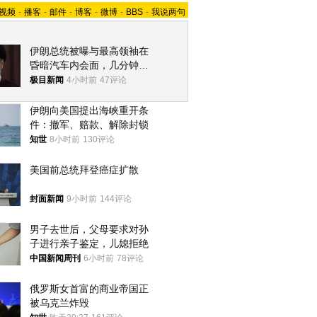
视频
-
播客
-
邮件
-
博客
-
微博
-
BBS
-
我说两句
伊朗总统被曝与最高领袖在
昏暗汽车内会面，几分钟里
只能靠声音交谈难辨真假
极目新闻
4小时前
47评论
伊朗向美国提出海峡重开条
件：撤军、赔款、解除封锁
知世
8小时前
130评论
美国前总统拜登癌症扩散
封面新闻
9小时前
144评论
男子去世后，父母要求对孙
子进行亲子鉴定，儿媳拒绝
中国新闻周刊
6小时前
78评论
俄罗斯女首富的商业帝国正
被乌克兰炸毁