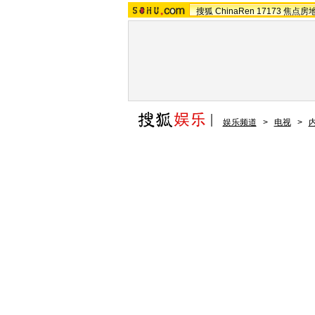
搜狐
ChinaRen
17173
焦点房
娱乐频道
>
电视
>