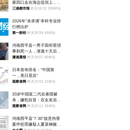
家四口走在海边堤坝上，其
中9岁男孩被巨浪卷入海
三湘都市报
昨天16:32
290评论
中，搜救仍在进行
2026年“未录满”本科专业排
行榜出炉
第一财经
昨天20:59
49评论
河南西平县一男子因邻里琐
事刺死一人，潜逃十天后在
十多公里外一片玉米地里落
潇湘晨报
昨天19:57
80评论
网
日本发布排名：“中国第
一，美日居后”
观察者网
昨天15:53
23评论
20岁中国富二代在泰国被
杀，嫌犯自首：在女友浴室
看到他
观察者网
昨天23:11
36评论
河南西平县“7·30”故意伤害
案件犯罪嫌疑人夏某钢被抓