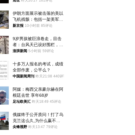
知世
昨天20:27
161评论
伊朗方面展示被击落的美以
飞机残骸：包括一架美军F-
15战斗机残骸以及多架无人
新京报
10小时前
85评论
机等
9岁男孩被巨浪卷走，目击
者：台风天已设好围栏，一
家四口翻入时保安曾喊话劝
澎湃新闻
5小时前
59评论
阻
十多万人报名的考试，成绩
全部作废，公平么？
中国新闻周刊
昨天21:08
440评论
阿媒：梅西父亲豪尔赫在阿
根廷去世 享年68岁
足坛欧美汇
昨天18:49
45评论
俄媒终于公开质问！打了乌
克兰这么久,为什么赢不了?
答案令人沉默
尖锋视野
昨天13:47
79评论