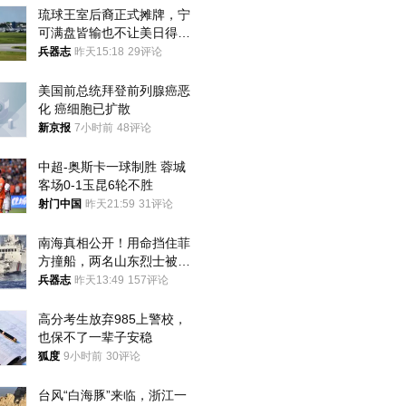
琉球王室后裔正式摊牌，宁
可满盘皆输也不让美日得
逞，中国成关键
兵器志
昨天15:18
29评论
美国前总统拜登前列腺癌恶
化 癌细胞已扩散
新京报
7小时前
48评论
中超-奥斯卡一球制胜 蓉城
客场0-1玉昆6轮不胜
射门中国
昨天21:59
31评论
南海真相公开！用命挡住菲
方撞船，两名山东烈士被授
武警最高荣誉
兵器志
昨天13:49
157评论
高分考生放弃985上警校，
也保不了一辈子安稳
狐度
9小时前
30评论
台风“白海豚”来临，浙江一