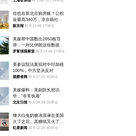
上海证券报
昨天09:10
238评论
你也在算北京购房账？公积
金最高340万，非京籍社保
1年
新京报
昨天10:06
57评论
美媒帮中国数出2850枚导
弹，一对比伊朗这组数据，
发现出大事了
罗富强观察室
前天14:48
27评论
美参议院法案拟对中印加税
100%，中方坚决反对
观察者网
昨天07:25
40评论
美媒爆料：美副防长想访
华，“非常执着”
北京日报
昨天08:04
60评论
继大白兔奶糖冰淇淋在美国
火了之后，其糖纸又火了！
海外博主盛赞：平面设计经
红星新闻
前天12:28
40评论
典之作