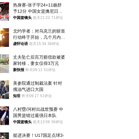
热身赛-张子宇24+11杨舒
予12分 中国女篮擒尼日利
亚
中国篮镜头
前天21:22
71评论
北约学者：对乌克兰的斩首
行动终于开始，几个月内乌
将投降
虚怀论语
前天15:34
38评论
丈夫坠亡后百万赔偿款被婆
家转移，妻女仅得3万元
新快报
昨天09:12
51评论
美参院通过制裁法案 针对
俄油气进口大国
知世
昨天09:17
51评论
八村塁/河村出战世预赛 中
国男篮错过最强日本队
中国篮镜头
前天13:58
36评论
挺进决赛！U17国足点球3-