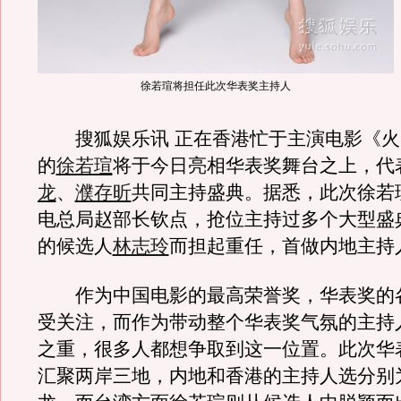
徐若瑄将担任此次华表奖主持人
搜狐娱乐讯 正在香港忙于主演电影《火
的
徐若瑄
将于今日亮相华表奖舞台之上，代
龙
、
濮存昕
共同主持盛典。据悉，此次徐若
电总局赵部长钦点，抢位主持过多个大型盛
的候选人
林志玲
而担起重任，首做内地主持
作为中国电影的最高荣誉奖，华表奖的
受关注，而作为带动整个华表奖气氛的主持
之重，很多人都想争取到这一位置。此次华
汇聚两岸三地，内地和香港的主持人选分别