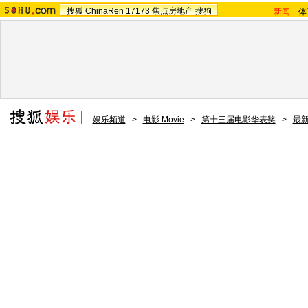
搜狐
ChinaRen
17173
焦点房地产
搜狗
新闻
-
体
娱乐频道
>
电影 Movie
>
第十三届电影华表奖
>
最