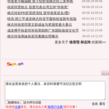
·
华表奖今晚揭晓 章子怡舒淇林志玲三美争艳
09-08-29 09:46
·
徐若瑄受钦点 首度代表台湾主持"华表奖"
09-08-28 16:14
·
林志玲欲PK舒淇拼演技 获华表奖提名(图)
09-08-18 09:19
·
快讯:韩三平成龙林志玲吴宇森纷纷送新年祝福
09-01-04 17:01
·
林志玲徐若瑄莫文蔚成金马奖颁奖最大看点
08-12-03 20:19
·
成龙携手徐若瑄宋祖英助阵广东国际旅游文化节
08-12-01 23:46
·
林志玲张惠妹徐若瑄素颜合照曝光
08-05-14 11:33
更多关于
徐若瑄 林志玲
的新闻>>
以上
隐藏地址
设为辩论话题
*欢迎您
注册
发言。请点击右上角
“新用户注册”
进行注册！