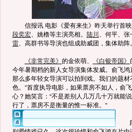
信报讯 电影《爱有来生》昨天举行首映
段奕宏
、姚橹等主演亮相。
陆川
、何平、张
雷
、高群书等导演也组成助威团，集体助阵
《非常完美》
的金依萌、
《白银帝国》
今年暑期档的新人女导演集体发威。俞飞鸿
那么多年轻女导演可以拍到戏。我们的题材
色。”首度执导电影，如果票房不如人，俞
心？她笑言：“不是差别人几万几十万就能
行了，票房不是衡量的惟一标准。
”
段
别爱情戏已久，这次很珍惜和俞飞鸿在片中