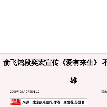
俞飞鸿段奕宏宣传《爱有来生》 
雄
2009年08月27日01:10
[
我来
来源：
北京娱乐信报
作者：唐雪薇 苏冠名