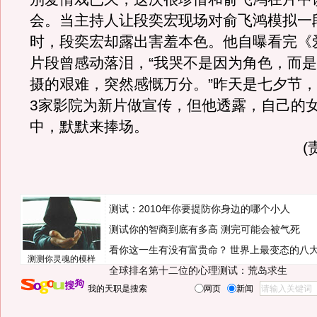
会。当主持人让段奕宏现场对俞飞鸿模拟一
时，段奕宏却露出害羞本色。他自曝看完《
片段曾感动落泪，“我哭不是因为角色，而是
摄的艰难，突然感慨万分。”昨天是七夕节
3家影院为新片做宣传，但他透露，自己的
中，默默来捧场。
(
测试：2010年你要提防你身边的哪个小人
测试你的智商到底有多高 测完可能会被气死
看你这一生有没有富贵命？
世界上最变态的八
测测你灵魂的模样
全球排名第十二位的心理测试：荒岛求生
我的天职是搜索
网页
新闻