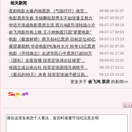
相关新闻
·
喜剧电影火爆内地票房 《气喘吁吁》收官...
09-08-26 01:07
·
电影票房失败 关锦鹏批郑秀文不如张曼玉努力
09-07-30 09:27
·
华语片渐成电影票房主流 西片A级导演转战小片
09-07-17 08:19
·
俞飞鸿新作将上映 王小帅炮轰只因"更爱电影"
09-07-17 08:03
·
电影《极道鲜师》两天创4亿票房 目标定位40亿
09-07-13 15:23
·
展望暑期档:华语电影PK海外大片 纷争13亿票房
09-07-02 07:33
·
电影《寻找微尘》走进市民心中票房已超50万
09-07-01 17:34
·
《团长》全面首播 段奕宏张译出征接受“...
09-03-05 10:31
·
张国立成云南台柱 段奕宏张国强兄弟联手...
08-10-17 10:11
·
《最后的99天》杀青 段奕宏张涵予硬汉风...
08-12-15 14:12
更多关于
俞飞鸿 票房
的新闻>>
以上